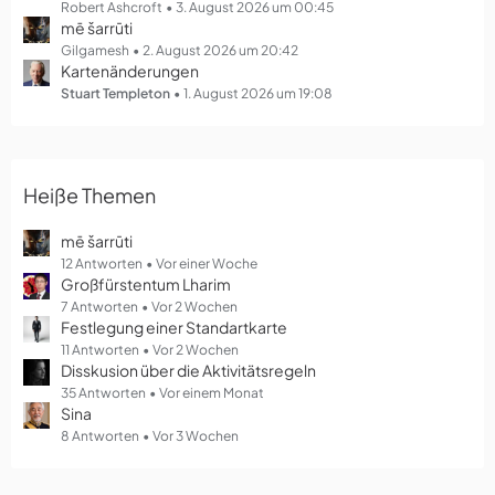
g
Robert Ashcroft
3. August 2026 um 00:45
mē šarrūti
e
Gilgamesh
2. August 2026 um 20:42
Kartenänderungen
Stuart Templeton
1. August 2026 um 19:08
Heiße Themen
mē šarrūti
12 Antworten
Vor einer Woche
Großfürstentum Lharim
7 Antworten
Vor 2 Wochen
Festlegung einer Standartkarte
11 Antworten
Vor 2 Wochen
Disskusion über die Aktivitätsregeln
35 Antworten
Vor einem Monat
Sina
8 Antworten
Vor 3 Wochen