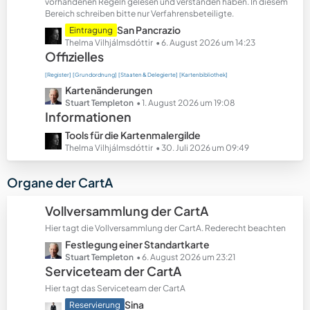
t
vorhandenen Regeln gelesen und verstanden haben. In diesem
Bereich schreiben bitte nur Verfahrensbeteiligte.
e
B
L
San Pancrazio
Eintragung
e
e
Thelma Vilhjálmsdóttir
6. August 2026 um 14:23
Offizielles
i
t
t
z
[Register]
[Grundordnung]
[Staaten & Delegierte]
[Kartenbibliothek]
r
t
L
Kartenänderungen
ä
e
e
Stuart Templeton
1. August 2026 um 19:08
g
B
Informationen
t
e
e
z
L
Tools für die Kartenmalergilde
i
t
e
Thelma Vilhjálmsdóttir
30. Juli 2026 um 09:49
t
e
t
r
B
z
Organe der CartA
ä
e
t
g
i
e
Vollversammlung der CartA
e
t
B
r
Hier tagt die Vollversammlung der CartA. Rederecht beachten
e
ä
L
Festlegung einer Standartkarte
i
g
e
Stuart Templeton
6. August 2026 um 23:21
t
Serviceteam der CartA
e
t
r
z
ä
Hier tagt das Serviceteam der CartA
t
g
L
Sina
Reservierung