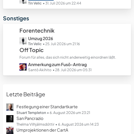
e
e
e
Tin Velic
31. Juli 2026 um 22:44
B
t
e
z
Sonstiges
i
t
t
e
Forentechnik
r
B
ä
L
Umzug 2026
e
g
e
Tin Velic
25. Juli 2026 um 21:16
i
Off Topic
e
t
t
z
r
Forum für alles, das sich nicht anderweitig einordnen läßt.
t
ä
L
Anmerkung zum Fusō-Antrag
e
g
e
Santō Akihito
28. Juli 2026 um 05:31
B
e
t
e
z
i
t
t
Letzte Beiträge
e
r
B
ä
e
Festlegung einer Standartkarte
g
i
Stuart Templeton
6. August 2026 um 23:21
e
San Pancrazio
t
r
Thelma Vilhjálmsdóttir
6. August 2026 um 14:23
Umprojektionen der CartA
ä