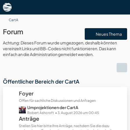
CartA
Forum
Neues Thema
Achtung: Dieses Forum wurde umgezogen, deshalb könnten
vereinzelt Links und BB-Codes nicht funktionieren. Das kann
einfach an die Administration gemeldet werden.
Öffentlicher Bereich der CartA
Foyer
Offen für sachliche Diskussionen und Anfragen
L
Umprojektionen der CartA
e
Robert Ashcroft
3. August 2026 um 00:45
Anträge
t
z
Stellen Sie hier bitte Ihre Anträge, nachdem Sie die dazu