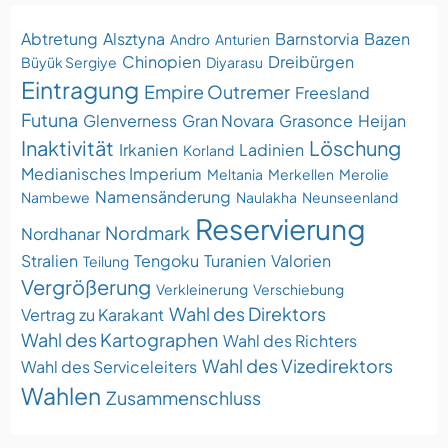
Abtretung
Alsztyna
Barnstorvia
Bazen
Andro
Anturien
Chinopien
Dreibürgen
Büyük Sergiye
Diyarasu
Eintragung
Empire Outremer
Freesland
Futuna
Glenverness
Gran Novara
Grasonce
Heijan
Inaktivität
Löschung
Irkanien
Ladinien
Korland
Medianisches Imperium
Meltania
Merkellen
Merolie
Namensänderung
Nambewe
Naulakha
Neunseenland
Reservierung
Nordmark
Nordhanar
Stralien
Tengoku
Turanien
Valorien
Teilung
Vergrößerung
Verkleinerung
Verschiebung
Wahl des Direktors
Vertrag zu Karakant
Wahl des Kartographen
Wahl des Richters
Wahl des Vizedirektors
Wahl des Serviceleiters
Wahlen
Zusammenschluss