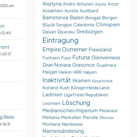
Alsztyna
Andro
Anturien
Arcor
Aquila
2020 um
Assakhien
Aurelia
Austbard
Barnstorvia
Bazen
Bengali
Bergen
Chinopien
Büyük Sergiye
Caledonia
on
Dreibürgen
Daivan
Diyarasu
m 12:40
Eintragung
mont
Empire Outremer
Freesland
m 20:17
Futuna
Glenverness
Fuchsen
Fuso
Gran Novara
Grasonce
Guaimara
Heijan
Helion
HRR
Høyen
Inaktivität
Irkanien
Kasatschok
Korland
Kush
Königin Heide Land
Ladinien
Liga Freier Republiken
Löschung
Livornien
Medianisches Imperium
Melanesi
g Belai
Meltania
Merkellen
Merolie
Moncao
Montana
Nambewe
m 16:31
Namensänderung