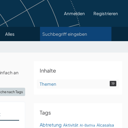
Anmelden
Registrieren
Alles
Inhalte
infach an
Themen
19
che nach Tags
Tags
t
Abtretung
Aktivität
Alcasalsa
Al-Bathia