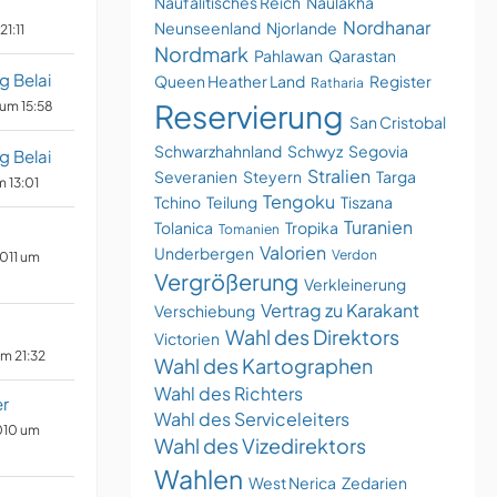
Naufalitisches Reich
Naulakha
Nordhanar
Neunseenland
Njorlande
21:11
Nordmark
Pahlawan
Qarastan
g Belai
Queen Heather Land
Register
Ratharia
Reservierung
 um 15:58
San Cristobal
Schwarzhahnland
Schwyz
Segovia
g Belai
Stralien
Severanien
Steyern
Targa
m 13:01
Tengoku
Tchino
Teilung
Tiszana
Turanien
Tolanica
Tropika
n
Tomanien
Valorien
Underbergen
Verdon
2011 um
Vergrößerung
Verkleinerung
Vertrag zu Karakant
Verschiebung
n
Wahl des Direktors
Victorien
um 21:32
Wahl des Kartographen
Wahl des Richters
er
Wahl des Serviceleiters
010 um
Wahl des Vizedirektors
Wahlen
West Nerica
Zedarien