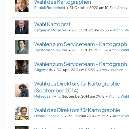
Wahl des Kartographen
Patrick Botherfield
31. Oktober 2020 um 10:51
Archiv
Wahl Kartograf
Sergeij W. Motaljow
28. Juni 2020 um 23:55
Archiv: W
Wahlen zum Serviceteam - Kartograph
Toyotomi no Takumi
28. Juni 2019 um 21:11
Archiv: Wah
Wahlen zum Serviceteam - Kartograph
Gilgamesh
30. April 2017 um 08:53
Archiv: Wahlen
Wahl des Direktors für Kartographie
(September 2014)
Mehregaan
15. September 2014 um 09:18
Archiv: Wah
Wahl des Direktors für Kartographie
Denne Ziang Belai
27. Februar 2014 um 15:13
Archiv: W