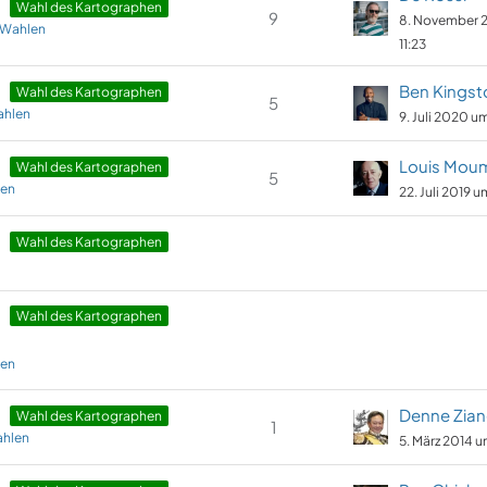
Wahl des Kartographen
9
8. November 
: Wahlen
11:23
Ben Kingst
Wahl des Kartographen
5
ahlen
9. Juli 2020 u
Louis Mou
Wahl des Kartographen
5
len
22. Juli 2019 u
Wahl des Kartographen
Wahl des Kartographen
len
Denne Zian
Wahl des Kartographen
1
ahlen
5. März 2014 u