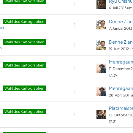
Ryu Chishu
Wahl des Kartographen
1
6. Juli 2013 um 
Denne Zian
Wahl des Kartographen
1
len
7. Januar 2013
Denne Zian
Wahl des Kartographen
1
en
19. Juni 2012 u
Mehregaa
Wahl des Kartographen
1
11. Dezember 
n
17:39
Mehregaa
Wahl des Kartographen
1
28. April 2011 
Platzmeist
Wahl des Kartographen
1
12. Oktober 2
17:31