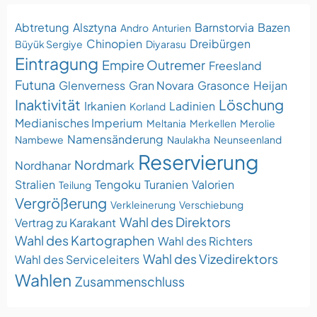
Abtretung
Alsztyna
Barnstorvia
Bazen
Andro
Anturien
Chinopien
Dreibürgen
Büyük Sergiye
Diyarasu
Eintragung
Empire Outremer
Freesland
Futuna
Glenverness
Gran Novara
Grasonce
Heijan
Inaktivität
Löschung
Irkanien
Ladinien
Korland
Medianisches Imperium
Meltania
Merkellen
Merolie
Namensänderung
Nambewe
Naulakha
Neunseenland
Reservierung
Nordmark
Nordhanar
Stralien
Tengoku
Turanien
Valorien
Teilung
Vergrößerung
Verkleinerung
Verschiebung
Wahl des Direktors
Vertrag zu Karakant
Wahl des Kartographen
Wahl des Richters
Wahl des Vizedirektors
Wahl des Serviceleiters
Wahlen
Zusammenschluss