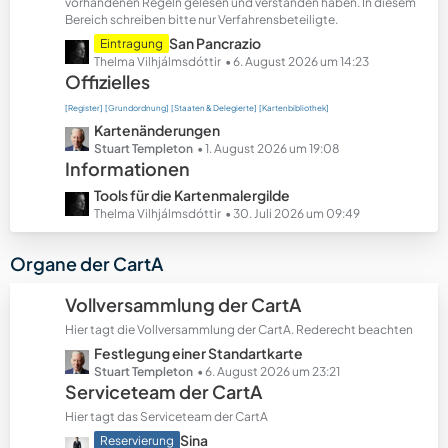
t
vorhandenen Regeln gelesen und verstanden haben. In diesem
Bereich schreiben bitte nur Verfahrensbeteiligte.
e
B
L
San Pancrazio
Eintragung
e
e
Thelma Vilhjálmsdóttir
6. August 2026 um 14:23
Offizielles
i
t
t
z
[Register]
[Grundordnung]
[Staaten & Delegierte]
[Kartenbibliothek]
r
t
L
Kartenänderungen
ä
e
e
Stuart Templeton
1. August 2026 um 19:08
g
B
Informationen
t
e
e
z
L
Tools für die Kartenmalergilde
i
t
e
Thelma Vilhjálmsdóttir
30. Juli 2026 um 09:49
t
e
t
r
B
z
Organe der CartA
ä
e
t
g
i
e
Vollversammlung der CartA
e
t
B
r
Hier tagt die Vollversammlung der CartA. Rederecht beachten
e
ä
L
Festlegung einer Standartkarte
i
g
e
Stuart Templeton
6. August 2026 um 23:21
t
Serviceteam der CartA
e
t
r
z
ä
Hier tagt das Serviceteam der CartA
t
g
L
Sina
Reservierung