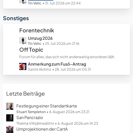
e
e
e
Tin Velic
31. Juli 2026 um 22:44
B
t
e
z
Sonstiges
i
t
t
e
Forentechnik
r
B
ä
L
Umzug 2026
e
g
e
Tin Velic
25. Juli 2026 um 21:16
i
Off Topic
e
t
t
z
r
Forum für alles, das sich nicht anderweitig einordnen läßt.
t
ä
L
Anmerkung zum Fusō-Antrag
e
g
e
Santō Akihito
28. Juli 2026 um 05:31
B
e
t
e
z
i
t
t
Letzte Beiträge
e
r
B
ä
e
Festlegung einer Standartkarte
g
i
Stuart Templeton
6. August 2026 um 23:21
e
San Pancrazio
t
r
Thelma Vilhjálmsdóttir
6. August 2026 um 14:23
Umprojektionen der CartA
ä