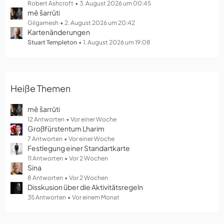
g
Robert Ashcroft
3. August 2026 um 00:45
mē šarrūti
e
Gilgamesh
2. August 2026 um 20:42
Kartenänderungen
Stuart Templeton
1. August 2026 um 19:08
Heiße Themen
mē šarrūti
12 Antworten
Vor einer Woche
Großfürstentum Lharim
7 Antworten
Vor einer Woche
Festlegung einer Standartkarte
11 Antworten
Vor 2 Wochen
Sina
8 Antworten
Vor 2 Wochen
Disskusion über die Aktivitätsregeln
35 Antworten
Vor einem Monat