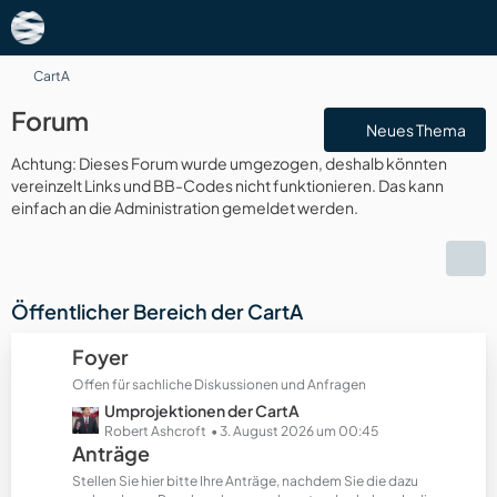
CartA
Forum
Neues Thema
Achtung: Dieses Forum wurde umgezogen, deshalb könnten
vereinzelt Links und BB-Codes nicht funktionieren. Das kann
einfach an die Administration gemeldet werden.
Öffentlicher Bereich der CartA
Foyer
Offen für sachliche Diskussionen und Anfragen
L
Umprojektionen der CartA
e
Robert Ashcroft
3. August 2026 um 00:45
Anträge
t
z
Stellen Sie hier bitte Ihre Anträge, nachdem Sie die dazu