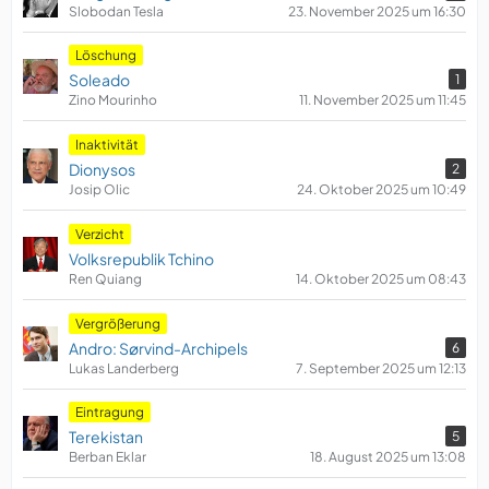
Slobodan Tesla
23. November 2025 um 16:30
Löschung
Soleado
1
Zino Mourinho
11. November 2025 um 11:45
​Inaktivität
Dionysos
2
Josip Olic
24. Oktober 2025 um 10:49
Verzicht
Volksrepublik Tchino
Ren Quiang
14. Oktober 2025 um 08:43
Vergrößerung
Andro: Sørvind-Archipels
6
Lukas Landerberg
7. September 2025 um 12:13
Eintragung
Terekistan
5
Berban Eklar
18. August 2025 um 13:08