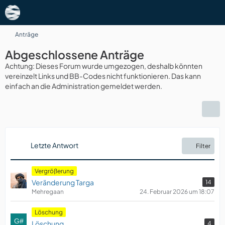
Anträge
Abgeschlossene Anträge
Achtung: Dieses Forum wurde umgezogen, deshalb könnten
vereinzelt Links und BB-Codes nicht funktionieren. Das kann
einfach an die Administration gemeldet werden.
Letzte Antwort
Filter
Vergrößerung
Veränderung Targa
14
Mehregaan
24. Februar 2026 um 18:07
Löschung
Löschung
4