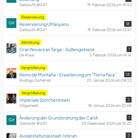
Gelöscht #1247
19. Februar 2026 um 19:05
Reservierung
Reservierung UManyano
18
Gelöscht #1247
19. Februar 2026 um 13:47
Abtretung
Gran Novara an Targa - Außengebiete
1
De Rossi
5. Februar 2026 um 14:14
Vergrößerung
Reino de Montaña - Erweiterung um "Tierra Para"
14
Rodrigo Gutiérrez
20. Januar 2026 um 08:23
Vergrößerung
Imperiale Storcheninseln
2
Gilgamesh
18. Januar 2026 um 22:48
Änderung der Grundordnung der CartA
1
Gelöscht #1247
29. Dezember 2025 um 14:20
Ausgestaltungsstaat: Isteran
3