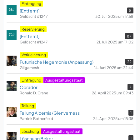
Eintragung
[Entfernt]
8
Gelöscht #1247
30. Juli 2025 um 17:58
Reservierung
[Entfernt]
87
Gelöscht #1247
21. Juli 2025 um 17:02
Verkleinerung
Futunische Hegemonie (Anpassung)
22
Gilgamesh
14. Juni 2025 um 22:44
Eintragung
Ausgestaltungsstaat
Obrador
7
Ronald D. Crane
26. April 2025 um 09:43
Teilung
Teilung Albernia/Glenverness
1
Patrick Botherfield
24. April 2025 um 15:38
Löschung
Ausgestaltungsstaat
Löschung Beker
1