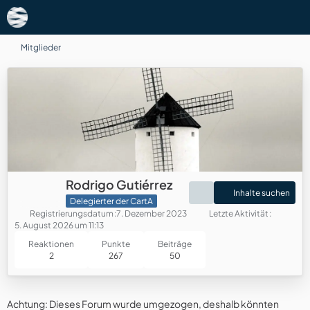
Mitglieder
Rodrigo Gutiérrez
Inhalte suchen
Delegierter der CartA
Registrierungsdatum
7. Dezember 2023
Letzte Aktivität
5. August 2026 um 11:13
Reaktionen
Punkte
Beiträge
2
267
50
Achtung: Dieses Forum wurde umgezogen, deshalb könnten