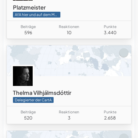
Platzmeister
AfA hier und auf dem MdM
Beiträge
Reaktionen
Punkte
596
10
3.440
Thelma Vilhjálmsdóttir
Delegierter der CartA
Beiträge
Reaktionen
Punkte
520
3
2.658