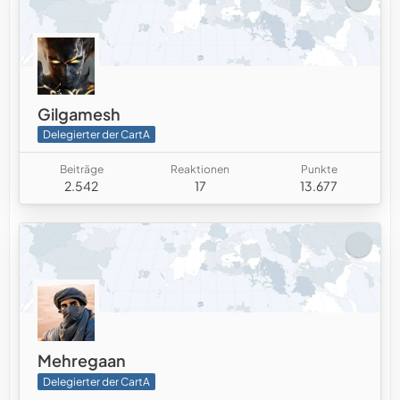
Gilgamesh
Delegierter der CartA
Beiträge
Reaktionen
Punkte
2.542
17
13.677
Mehregaan
Delegierter der CartA