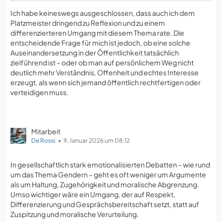
Ich habe keineswegs ausgeschlossen, dass auch ich dem
Platzmeister dringend zu Reflexion und zu einem
differenzierteren Umgang mit diesem Thema rate. Die
entscheidende Frage für mich ist jedoch, ob eine solche
Auseinandersetzung in der Öffentlichkeit tatsächlich
zielführend ist – oder ob man auf persönlichem Weg nicht
deutlich mehr Verständnis, Offenheit und echtes Interesse
erzeugt, als wenn sich jemand öffentlich rechtfertigen oder
verteidigen muss.
Mitarbeit
De Rossi
9. Januar 2026 um 08:12
In gesellschaftlich stark emotionalisierten Debatten – wie rund
um das Thema Gendern – geht es oft weniger um Argumente
als um Haltung, Zugehörigkeit und moralische Abgrenzung.
Umso wichtiger wäre ein Umgang, der auf Respekt,
Differenzierung und Gesprächsbereitschaft setzt, statt auf
Zuspitzung und moralische Verurteilung.