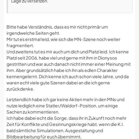
Lage zu versetzen.
Bitte habe Verständnis, dass es mir nicht primär um
irgendwelche Seiten geht.
Mir tut es erstmal leid, wie sich die MN-Szene noch weiter
fragmentiert.
Und zweitens tut es mir auch um dich und Platzi leid. Ich kenne
Platzi seit 2006, habe viel und gerne mit ihm in Dionysos
gestritten und war auch danach nicht immer einer Meinung mit
ihm. Aber grundsätzlich habe ich ihn als edlen Charakter
kennengelernt. Dich kenne ich auch schon viele Jahre, und da
waren echt viele gute Szenen dabei an die ich gerne
zurückdenke.
Letztendlich habe ich gar keine Aktien mehr in den MNs und
nutze lediglich eine Statler/Waldorf-Position, um einige
Sachen zu kommentieren.
Ich habe dabei echt die Sorge, dass ihr in Zukunft noch mehr
Zeit für Konflikte und Gesinnungskriege habt, wenn die K.I.
bald sämtliche Simulationen, Ausgestaltung und
Bildbearbeitung für euch übernimmt.