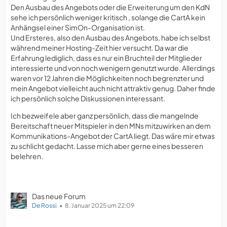
Den Ausbau des Angebots oder die Erweiterung um den KdN
sehe ich persönlich weniger kritisch , solange die CartA kein
Anhängsel einer SimOn-Organisation ist.
Und Ersteres, also den Ausbau des Angebots, habe ich selbst
während meiner Hosting-Zeit hier versucht. Da war die
Erfahrung lediglich, dass es nur ein Bruchteil der Mitglieder
interessierte und von noch wenigern genutzt wurde. Allerdings
waren vor 12 Jahren die Möglichkeiten noch begrenzter und
mein Angebot vielleicht auch nicht attraktiv genug. Daher finde
ich persönlich solche Diskussionen interessant.
Ich bezweifele aber ganz persönlich, dass die mangelnde
Bereitschaft neuer Mitspieler in den MNs mitzuwirken an dem
Kommunikations-Angebot der CartA liegt. Das wäre mir etwas
zu schlicht gedacht. Lasse mich aber gerne eines besseren
belehren.
Das neue Forum
De Rossi
8. Januar 2025 um 22:09