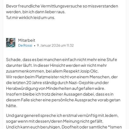
Bevor freundliche Vermittlungsversuche so missverstanden
werden, bin ich dann lieber raus.
Tut mir wirklich leid um uns.
Mitarbeit
De Rossi
9. Januar 2026 um 11:32
Schade, dass es bei manchen einfach nicht mehr eine Stufe
darunter läuft. In dieser Hinsicht werden wir nicht mehr
zusammenkommen, bei allem Respekt Josip Olic.
Wir reden beim Platzmeister nicht von einem Menschen, der
die letzten 20 Jahre ständig durch Nazi-Gejohle und der
Herabwürdigung von Minderheiten aufgefallen wäre.
Insofern bleibe ich trotz deiner Aussagen dabei, dass es in
diesem Falle sicher eine persönliche Aussprache vorab getan
hätte.
Und ganz generell spreche ich erstmal vernünftig mit Jedem,
sogar wenn mit dessen/deren Meinung nicht gefällt.
Und ich kann euch beruhigen, Doofheit oder samtliche *Ismen