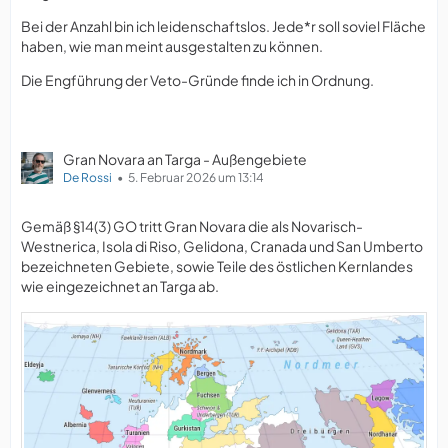
Bei der Anzahl bin ich leidenschaftslos. Jede*r soll soviel Fläche
haben, wie man meint ausgestalten zu können.
Die Engführung der Veto-Gründe finde ich in Ordnung.
Gran Novara an Targa - Außengebiete
De Rossi
5. Februar 2026 um 13:14
Gemäß §14(3) GO tritt Gran Novara die als Novarisch-
Westnerica, Isola di Riso, Gelidona, Cranada und San Umberto
bezeichneten Gebiete, sowie Teile des östlichen Kernlandes
wie eingezeichnet an Targa ab.