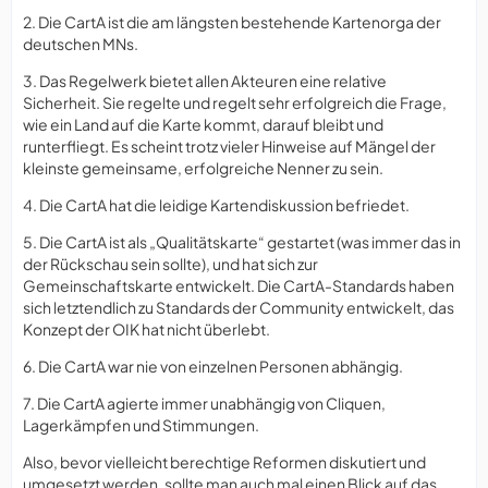
2. Die CartA ist die am längsten bestehende Kartenorga der
deutschen MNs.
3. Das Regelwerk bietet allen Akteuren eine relative
Sicherheit. Sie regelte und regelt sehr erfolgreich die Frage,
wie ein Land auf die Karte kommt, darauf bleibt und
runterfliegt. Es scheint trotz vieler Hinweise auf Mängel der
kleinste gemeinsame, erfolgreiche Nenner zu sein.
4. Die CartA hat die leidige Kartendiskussion befriedet.
5. Die CartA ist als „Qualitätskarte“ gestartet (was immer das in
der Rückschau sein sollte), und hat sich zur
Gemeinschaftskarte entwickelt. Die CartA-Standards haben
sich letztendlich zu Standards der Community entwickelt, das
Konzept der OIK hat nicht überlebt.
6. Die CartA war nie von einzelnen Personen abhängig.
7. Die CartA agierte immer unabhängig von Cliquen,
Lagerkämpfen und Stimmungen.
Also, bevor vielleicht berechtige Reformen diskutiert und
umgesetzt werden, sollte man auch mal einen Blick auf das