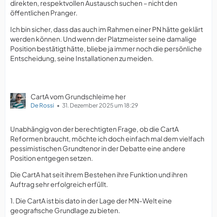
direkten, respektvollen Austausch suchen – nicht den
öffentlichen Pranger.
Ich bin sicher, dass das auch im Rahmen einer PN hätte geklärt
werden können. Und wenn der Platzmeister seine damalige
Position bestätigt hätte, bliebe ja immer noch die persönliche
Entscheidung, seine Installationen zu meiden.
CartA vom Grundschleime her
De Rossi
31. Dezember 2025 um 18:29
Unabhängig von der berechtigten Frage, ob die CartA
Reformen braucht, möchte ich doch einfach mal dem vielfach
pessimistischen Grundtenor in der Debatte eine andere
Position entgegen setzen.
Die CartA hat seit ihrem Bestehen ihre Funktion und ihren
Auftrag sehr erfolgreich erfüllt.
1. Die CartA ist bis dato in der Lage der MN-Welt eine
geografische Grundlage zu bieten.