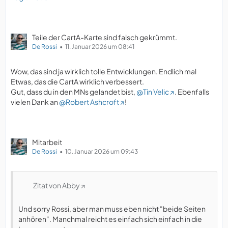
Teile der CartA-Karte sind falsch gekrümmt.
De Rossi
11. Januar 2026 um 08:41
Wow, das sind ja wirklich tolle Entwicklungen. Endlich mal
Etwas, das die CartA wirklich verbessert.
Gut, dass du in den MNs gelandet bist,
@Tin Velic
. Ebenfalls
vielen Dank an
@Robert Ashcroft
!
Mitarbeit
De Rossi
10. Januar 2026 um 09:43
Zitat von Abby
Und sorry Rossi, aber man muss eben nicht "beide Seiten
anhören". Manchmal reicht es einfach sich einfach in die