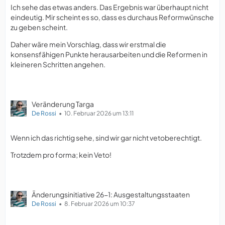
Ich sehe das etwas anders. Das Ergebnis war überhaupt nicht
eindeutig. Mir scheint es so, dass es durchaus Reformwünsche
zu geben scheint.
Daher wäre mein Vorschlag, dass wir erstmal die
konsensfähigen Punkte herausarbeiten und die Reformen in
kleineren Schritten angehen.
Veränderung Targa
De Rossi
10. Februar 2026 um 13:11
Wenn ich das richtig sehe, sind wir gar nicht vetoberechtigt.
Trotzdem pro forma; kein Veto!
Änderungsinitiative 26-1: Ausgestaltungsstaaten
De Rossi
8. Februar 2026 um 10:37