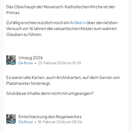
Das Oberhaupt der Novarisch-Katholischen Kirche ist der
Primas.
Zufällig erschien kürzlich noch ein
Artikel
über den letzten
Versuch vor 16 Jahren die valsantischen Ketzer zum wahren
Glauben zu führen.
Umzug 2026
De Rossi
23. Februar 2026 um 10:39
Es waren alle Karten, auch Archivkarten, auf dem Server von
Platzmeister hinterlegt.
Sind diese Inhalte denn nicht mit umgezogen?
Entschlackung des Regelwerkes
De Rossi
18. Februar 2026 um 08:06