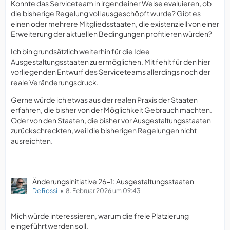
Konnte das Serviceteam in irgendeiner Weise evaluieren, ob
die bisherige Regelung voll ausgeschöpft wurde? Gibt es
einen oder mehrere Mitgliedsstaaten, die existenziell von einer
Erweiterung der aktuellen Bedingungen profitieren würden?
Ich bin grundsätzlich weiterhin für die Idee
Ausgestaltungsstaaten zu ermöglichen. Mit fehlt für den hier
vorliegenden Entwurf des Serviceteams allerdings noch der
reale Veränderungsdruck.
Gerne würde ich etwas aus der realen Praxis der Staaten
erfahren, die bisher von der Möglichkeit Gebrauch machten.
Oder von den Staaten, die bisher vor Ausgestaltungsstaaten
zurückschreckten, weil die bisherigen Regelungen nicht
ausreichten.
Änderungsinitiative 26-1: Ausgestaltungsstaaten
De Rossi
8. Februar 2026 um 09:43
Mich würde interessieren, warum die freie Platzierung
eingeführt werden soll.