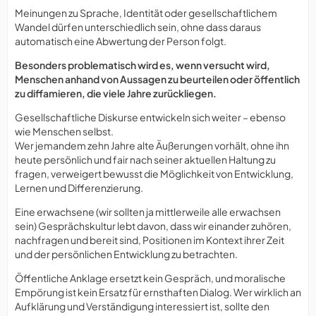
Meinungen zu Sprache, Identität oder gesellschaftlichem
Wandel dürfen unterschiedlich sein, ohne dass daraus
automatisch eine Abwertung der Person folgt.
Besonders problematisch wird es, wenn versucht wird,
Menschen anhand von Aussagen zu beurteilen oder öffentlich
zu diffamieren, die viele Jahre zurückliegen.
Gesellschaftliche Diskurse entwickeln sich weiter – ebenso
wie Menschen selbst.
Wer jemandem zehn Jahre alte Äußerungen vorhält, ohne ihn
heute persönlich und fair nach seiner aktuellen Haltung zu
fragen, verweigert bewusst die Möglichkeit von Entwicklung,
Lernen und Differenzierung.
Eine erwachsene (wir sollten ja mittlerweile alle erwachsen
sein) Gesprächskultur lebt davon, dass wir einander zuhören,
nachfragen und bereit sind, Positionen im Kontext ihrer Zeit
und der persönlichen Entwicklung zu betrachten.
Öffentliche Anklage ersetzt kein Gespräch, und moralische
Empörung ist kein Ersatz für ernsthaften Dialog. Wer wirklich an
Aufklärung und Verständigung interessiert ist, sollte den