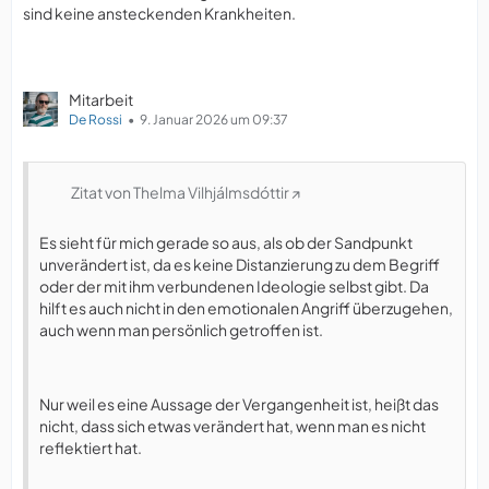
sind keine ansteckenden Krankheiten.
Mitarbeit
De Rossi
9. Januar 2026 um 09:37
Zitat von Thelma Vilhjálmsdóttir
Es sieht für mich gerade so aus, als ob der Sandpunkt
unverändert ist, da es keine Distanzierung zu dem Begriff
oder der mit ihm verbundenen Ideologie selbst gibt. Da
hilft es auch nicht in den emotionalen Angriff überzugehen,
auch wenn man persönlich getroffen ist.
Nur weil es eine Aussage der Vergangenheit ist, heißt das
nicht, dass sich etwas verändert hat, wenn man es nicht
reflektiert hat.