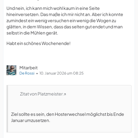
Und nein, ich kann mich wohl kaum in eine Seite
hineinversetzen. Das maße ich mir nicht an. Aber ich konnte
zumindest ein wenig versuchen ein wenig die Wogen zu
glätten, in dem Wissen, dass das selten gut endet und man
selbst in die Mühlen gerät.
Habt ein schönes Wochenende!
Mitarbeit
De Rossi
10. Januar 2026 um 08:25
Zitat von Platzmeister
Ziel sollte es sein, den Hosterwechsel möglichst bis Ende
Januar umzusetzen.