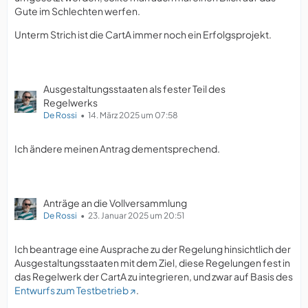
Gute im Schlechten werfen.
Unterm Strich ist die CartA immer noch ein Erfolgsprojekt.
Ausgestaltungsstaaten als fester Teil des
Regelwerks
De Rossi
14. März 2025 um 07:58
Ich ändere meinen Antrag dementsprechend.
Anträge an die Vollversammlung
De Rossi
23. Januar 2025 um 20:51
Ich beantrage eine Ausprache zu der Regelung hinsichtlich der
Ausgestaltungsstaaten mit dem Ziel, diese Regelungen fest in
das Regelwerk der CartA zu integrieren, und zwar auf Basis des
Entwurfs zum Testbetrieb
.