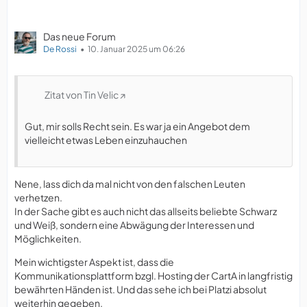
Das neue Forum
De Rossi
10. Januar 2025 um 06:26
Zitat von Tin Velic
Gut, mir solls Recht sein. Es war ja ein Angebot dem
vielleicht etwas Leben einzuhauchen
Nene, lass dich da mal nicht von den falschen Leuten
verhetzen.
In der Sache gibt es auch nicht das allseits beliebte Schwarz
und Weiß, sondern eine Abwägung der Interessen und
Möglichkeiten.
Mein wichtigster Aspekt ist, dass die
Kommunikationsplattform bzgl. Hosting der CartA in langfristig
bewährten Händen ist. Und das sehe ich bei Platzi absolut
weiterhin gegeben.