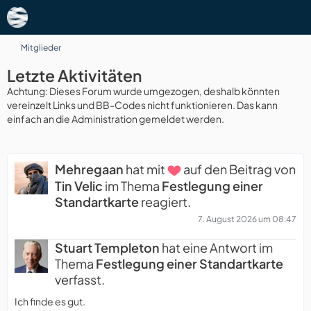
Mitglieder
Letzte Aktivitäten
Achtung: Dieses Forum wurde umgezogen, deshalb könnten
vereinzelt Links und BB-Codes nicht funktionieren. Das kann
einfach an die Administration gemeldet werden.
Mehregaan
hat mit
auf den Beitrag von
Tin Velic
im Thema
Festlegung einer
Standartkarte
reagiert.
7. August 2026 um 08:47
Stuart Templeton
hat eine Antwort im
Thema
Festlegung einer Standartkarte
verfasst.
Ich finde es gut.