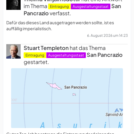
im Thema
San
Eintragung
Ausgestaltungsstaat
Pancrazio
verfasst.
Dafür das dieses Land ausgetragen werden sollte, ist es
auffällig imperialistisch.
6. August 2026 um 14:23
Stuart Templeton
hat das Thema
San Pancrazio
Eintragung
Ausgestaltungsstaat
gestartet.
Guten Tag. Ich beantrage die Eintragung des folgenden