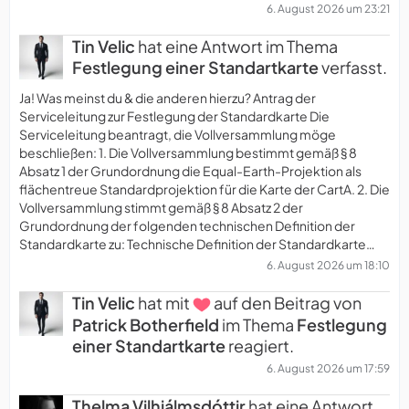
6. August 2026 um 23:21
Tin Velic
hat eine Antwort im Thema
Festlegung einer Standartkarte
verfasst.
Ja! Was meinst du & die anderen hierzu? Antrag der
Serviceleitung zur Festlegung der Standardkarte Die
Serviceleitung beantragt, die Vollversammlung möge
beschließen: 1. Die Vollversammlung bestimmt gemäß § 8
Absatz 1 der Grundordnung die Equal-Earth-Projektion als
flächentreue Standardprojektion für die Karte der CartA. 2. Die
Vollversammlung stimmt gemäß § 8 Absatz 2 der
Grundordnung der folgenden technischen Definition der
Standardkarte zu: Technische Definition der Standardkarte…
6. August 2026 um 18:10
Tin Velic
hat mit
auf den Beitrag von
Patrick Botherfield
im Thema
Festlegung
einer Standartkarte
reagiert.
6. August 2026 um 17:59
Thelma Vilhjálmsdóttir
hat eine Antwort