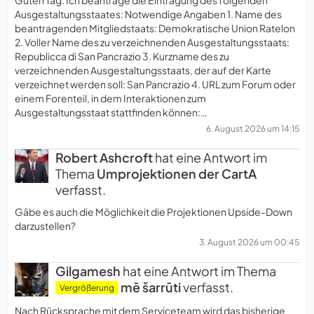
Ausgestaltungsstaates: Notwendige Angaben 1. Name des
beantragenden Mitgliedstaats: Demokratische Union Ratelon
2. Voller Name des zu verzeichnenden Ausgestaltungsstaats:
Republicca di San Pancrazio 3. Kurzname des zu
verzeichnenden Ausgestaltungsstaats, der auf der Karte
verzeichnet werden soll: San Pancrazio 4. URL zum Forum oder
einem Forenteil, in dem Interaktionen zum
Ausgestaltungsstaat stattfinden können:…
6. August 2026 um 14:15
Robert Ashcroft
hat eine Antwort im
Thema
Umprojektionen der CartA
verfasst.
Gäbe es auch die Möglichkeit die Projektionen Upside-Down
darzustellen?
3. August 2026 um 00:45
Gilgamesh
hat eine Antwort im Thema
mē šarrūti
verfasst.
Vergrößerung
Nach Rücksprache mit dem Serviceteam wird das bisherige