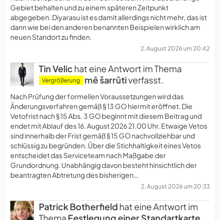
Gebiet behalten und zu einem späteren Zeitpunkt
abgegeben. Diyarasu ist es damit allerdings nicht mehr, das ist
dann wie bei den anderen benannten Beispielen wirklich am
neuen Standort zu finden.
2. August 2026 um 20:42
Tin Velic
hat eine Antwort im Thema
mē šarrūti
verfasst.
Vergrößerung
Nach Prüfung der formellen Voraussetzungen wird das
Änderungsverfahren gemäß § 13 GO hiermit eröffnet. Die
Vetofrist nach § 15 Abs. 3 GO beginnt mit diesem Beitrag und
endet mit Ablauf des 16. August 2026 21.00 Uhr. Etwaige Vetos
sind innerhalb der Frist gemäß § 15 GO nachvollziehbar und
schlüssig zu begründen. Über die Stichhaltigkeit eines Vetos
entscheidet das Serviceteam nach Maßgabe der
Grundordnung. Unabhängig davon besteht hinsichtlich der
beantragten Abtretung des bisherigen…
2. August 2026 um 20:33
Patrick Botherfield
hat eine Antwort im
Thema
Festlegung einer Standartkarte