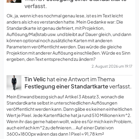
verfasst.
Ok, ja, wenn ich es nochmal genau lese, ist es im Text leicht
anders als ich es verstanden hatte. Mein Gedanke war: Die
Standardkarte ist genau definiert, mit Projektion,
Auflösung/Maßstab usw. und bleibt auf Dauer gleich, und dann
können optional noch zusätzliche Karten mit anderen
Parametern veröffentlicht werden. Das würde die gleiche
Projektion mit anderer Auflösung einschließen. Würde es Sinn
ergeben, den Text entsprechend zu ändern?
2. August 2026 um 19:17
Tin Velic
hat eine Antwort im Thema
Festlegung einer Standartkarte
verfasst.
Mein Einwand bezog sich auf Artikel 3 Absatz 3, wonach die
Standardkarte selbst in unterschiedlichen Auflösungen
veröffentlicht werden kann. Dann gäbe es keinen einheitlichen
Wert je Pixel. Jede Kartenfläche hat ja rund 510 Millionen km^2.
Wenn ihr das gerne haben wollt, wäre es für mich kein Problem,
auch einfach km^2 zu definieren... Auf einer Datei von
3600x1800px wären das dann 1 Pixel ≈ 91,78 km²