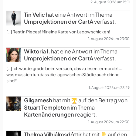
2. August 2026 um 15:11
Tin Velic
hat eine Antwort im Thema
Umprojektionen der CartA
verfasst.
[…] Rest in Pieces! Mir eine Karte von Lagow schicken!
1. August 2026 um 23:30
Wiktoria I.
hat eine Antwort im Thema
Umprojektionen der CartA
verfasst.
[…] Ich wurde grade beim versuch, das zu lesen, ermordet...
was muss ich tun dass die lagowischen Städte auch drinne
sind?
1. August 2026 um 23:29
Gilgamesh
hat mit
auf den Beitrag von
Stuart Templeton
im Thema
Kartenänderungen
reagiert.
1. August 2026 um 22:30
Thelma Vilhjálmsdóttir
hat mit
auf den