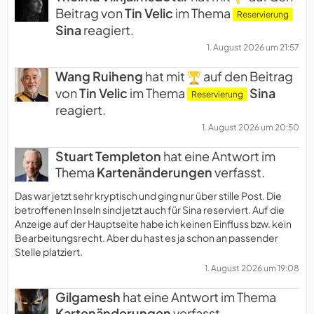
Beitrag von
Tin Velic
im Thema
Reservierung
Sina
reagiert.
1. August 2026 um 21:57
Wang Ruiheng
hat mit
auf den Beitrag
von
Tin Velic
im Thema
Sina
Reservierung
reagiert.
1. August 2026 um 20:50
Stuart Templeton
hat eine Antwort im
Thema
Kartenänderungen
verfasst.
Das war jetzt sehr kryptisch und ging nur über stille Post. Die
betroffenen Inseln sind jetzt auch für Sina reserviert. Auf die
Anzeige auf der Hauptseite habe ich keinen Einfluss bzw. kein
Bearbeitungsrecht. Aber du hast es ja schon an passender
Stelle platziert.
1. August 2026 um 19:08
Gilgamesh
hat eine Antwort im Thema
Kartenänderungen
verfasst.