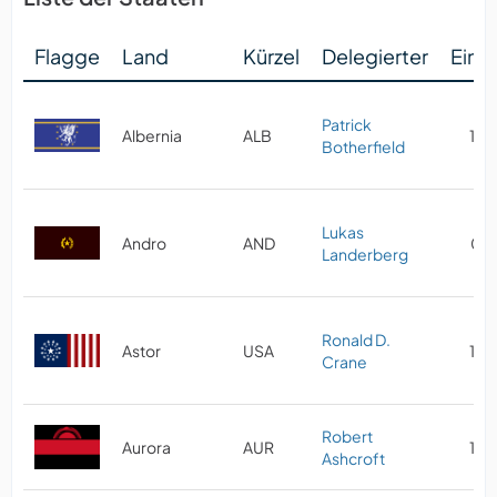
Flagge
Land
Kürzel
Delegierter
Eint
Patrick
Albernia
ALB
10/
Botherfield
Lukas
Andro
AND
02/
Landerberg
Ronald D.
Astor
USA
10/
Crane
Robert
Aurora
AUR
10/
Ashcroft