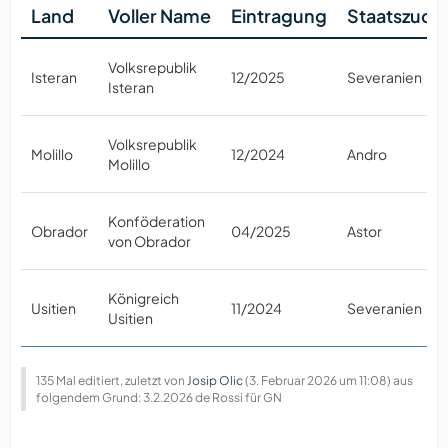
Land
Voller Name
Eintragung
Staatszuor
Volksrepublik
Isteran
12/2025
Severanien
Isteran
Volksrepublik
Molillo
12/2024
Andro
Molillo
Konföderation
Obrador
04/2025
Astor
von Obrador
Königreich
Usitien
11/2024
Severanien
Usitien
135 Mal editiert, zuletzt von
Josip Olic
(
3. Februar 2026 um 11:08
) aus
folgendem Grund: 3.2.2026 de Rossi für GN