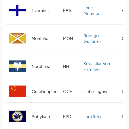
Louis
Livornien
KBA
09/
Moumont
Rodrigo
Montaña
MON
02/
Gutiérrez
Sebastian von
Nordhanar
NH
10
Hammer
Ostchinopien
OCH
siehe Lagow
10/
Pottyland
KPD
Lord Reis
10/