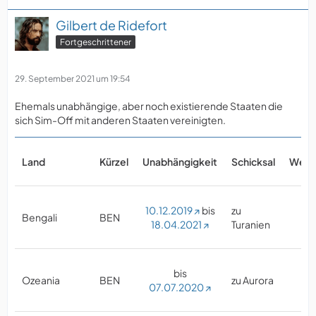
Gilbert de Ridefort
Fortgeschrittener
29. September 2021 um 19:54
Ehemals unabhängige, aber noch existierende Staaten die
sich Sim-Off mit anderen Staaten vereinigten.
Land
Kürzel
Unabhängigkeit
Schicksal
Webp
10.12.2019
bis
zu
Bengali
BEN
18.04.2021
Turanien
bis
Ozeania
BEN
zu Aurora
07.07.2020