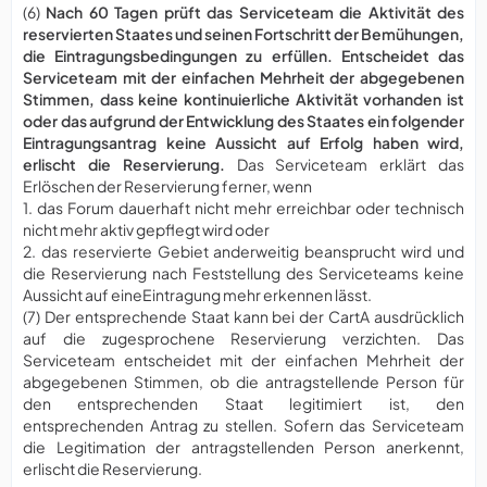
(6)
Nach 60 Tagen prüft das Serviceteam die Aktivität des
reservierten Staates und seinen Fortschritt der Bemühungen,
die Eintragungsbedingungen zu erfüllen. Entscheidet das
Serviceteam mit der einfachen Mehrheit der abgegebenen
Stimmen, dass keine kontinuierliche Aktivität vorhanden ist
oder das aufgrund der Entwicklung des Staates ein folgender
Eintragungsantrag keine Aussicht auf Erfolg haben wird,
erlischt die Reservierung.
Das Serviceteam erklärt das
Erlöschen der Reservierung ferner, wenn
1. das Forum dauerhaft nicht mehr erreichbar oder technisch
nicht mehr aktiv gepflegt wird oder
2. das reservierte Gebiet anderweitig beansprucht wird und
die Reservierung nach Feststellung des Serviceteams keine
Aussicht auf eineEintragung mehr erkennen lässt.
(7) Der entsprechende Staat kann bei der CartA ausdrücklich
auf die zugesprochene Reservierung verzichten. Das
Serviceteam entscheidet mit der einfachen Mehrheit der
abgegebenen Stimmen, ob die antragstellende Person für
den entsprechenden Staat legitimiert ist, den
entsprechenden Antrag zu stellen. Sofern das Serviceteam
die Legitimation der antragstellenden Person anerkennt,
erlischt die Reservierung.