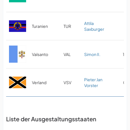
Attila
Turanien
TUR
01
Saxburger
Valsanto
VAL
Simon II.
10/
Pieter Jan
Verland
VSV
08/
Vorster
Liste der Ausgestaltungsstaaten