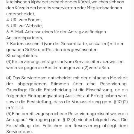
lateinischen Alphabetsbestehendes Kürzel, welches sich von
den Kürzeln der bereits reservierten oder Mitgliedsnationen
unterscheidet,
4. URL zum Forum,
5. URL zur Website,
6. E-Mail-Adresse eines für den Antrag zuständigen
Ansprechpartners,
7. Kartenausschnitt (von der Gesamtkarte, unskaliert) mit der
genauen Größe und Position des gewünschten
Staatsgebietes.
(3) Reservierungsanträge sind vom Serviceleiter abzuweisen,
wenn sie gegen die Bestimmungen von (2) verstoßen.
(4) Das Serviceteam entscheidet mit der einfachen Mehrheit
der abgegebenen Stimmen über eine Reservierung.
Grundlage für die Entscheidung ist die Einschätzung, ob ein
folgender Eintragungsantrag Aussicht auf Erfolg haben wird,
sowie die Feststellung, dass die Voraussetzung gem. § 10 (2)
erfüllt ist.
(5) Eine bereits zugesprochene Reservierung erlischt wenn ein
Antrag auf Eintragung gem. § 12 (4) nicht erfolgreich war. Die
Feststellung des Erlöschen der Reservierung obliegt dem
Serviceteam.