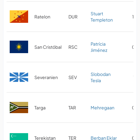
Stuart
Ratelon
DUR
10/
Templeton
Patrícia
San Cristóbal
RSC
08/
Jiménez
Slobodan
Severanien
SEV
10
Tesla
Targa
TAR
Mehregaan
07/
Terekistan
TER
Berban Eklar
08/