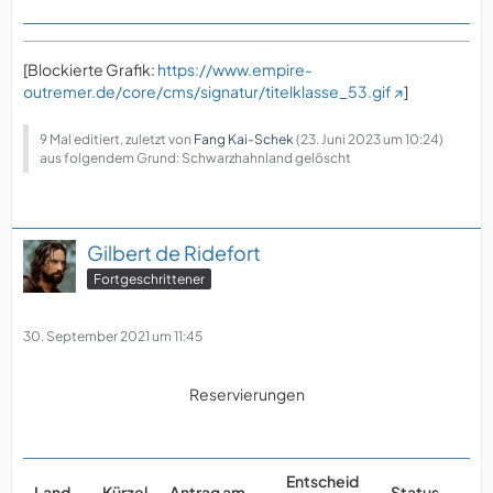
[Blockierte Grafik:
https://www.empire-
outremer.de/core/cms/signatur/titelklasse_53.gif
]
9 Mal editiert, zuletzt von
Fang Kai-Schek
(
23. Juni 2023 um 10:24
)
aus folgendem Grund: Schwarzhahnland gelöscht
Gilbert de Ridefort
Fortgeschrittener
30. September 2021 um 11:45
Reservierungen
Entscheid
F
Land
Kürzel
Antrag am
Status