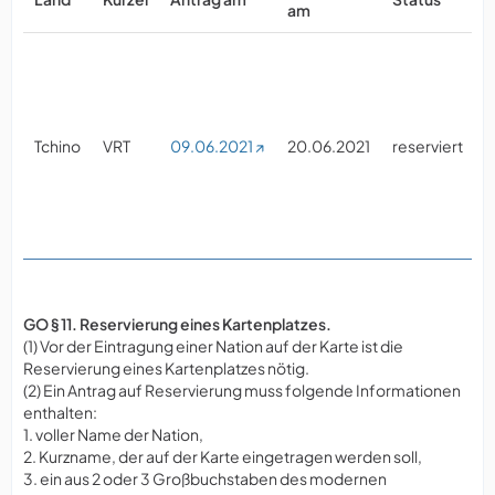
am
§
Tchino
VRT
09.06.2021
20.06.2021
reserviert
0
GO § 11. Reservierung eines Kartenplatzes.
(1) Vor der Eintragung einer Nation auf der Karte ist die
Reservierung eines Kartenplatzes nötig.
(2) Ein Antrag auf Reservierung muss folgende Informationen
enthalten:
1. voller Name der Nation,
2. Kurzname, der auf der Karte eingetragen werden soll,
3. ein aus 2 oder 3 Großbuchstaben des modernen