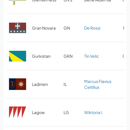
Gran Novara
GN
De Rossi
10/
Gurkistan
GKN
Tin Velic
03/
Marcus Flavius
Ladinien
IL
11
Celtillus
Lagow
LG
Wiktoria I.
11