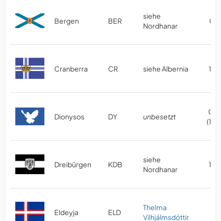
siehe
Bergen
BER
08/
Nordhanar
Cranberra
CR
siehe Albernia
10/
03/
Dionysos
DY
unbesetzt
(10
siehe
Dreibürgen
KDB
10/
Nordhanar
Thelma
Eldeyja
ELD
06
Vilhjálmsdóttir