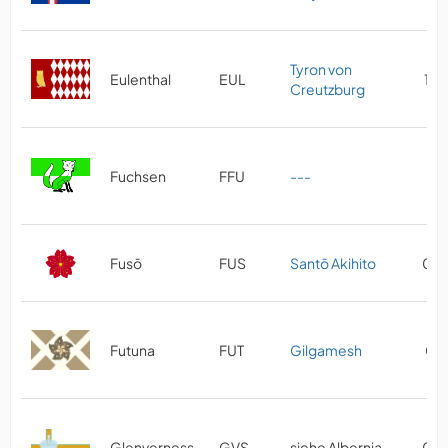
Tyron von
Eulenthal
EUL
10/
Creutzburg
Fuchsen
FFU
---
07
Fusō
FUS
Santō Akihito
03/
Futuna
FUT
Gilgamesh
09
Glenverness
GVS
siehe Albernia
05/