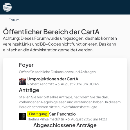
Forum
Öffentlicher Bereich der CartA
Achtung: Dieses Forum wurde umgezogen, deshalb könnten
vereinzelt Links und BB-Codes nicht funktionieren. Das kann
einfach an die Administration gemeldet werden.
Foyer
Offen für sachliche Diskussionen und Anfragen
L
Umprojektionen der CartA
e
Robert Ashcroft
3. August 2026 um 00:45
Anträge
t
z
Stellen Sie hier bitte Ihre Anträge, nachdem Sie die dazu
t
vorhandenen Regeln gelesen und verstanden haben. In diesem
Bereich schreiben bitte nur Verfahrensbeteiligte.
e
B
L
San Pancrazio
Eintragung
e
e
Thelma Vilhjálmsdóttir
6. August 2026 um 14:23
Abgeschlossene Anträge
i
t