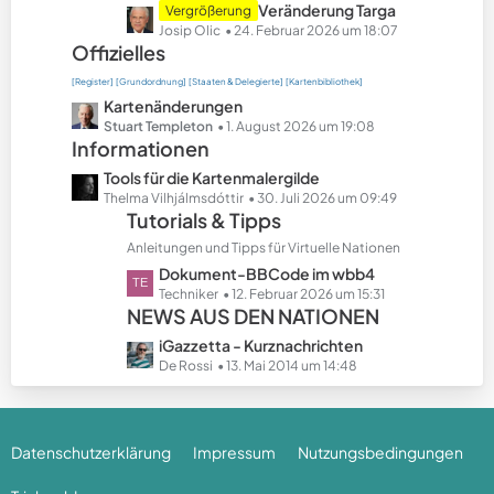
t
z
L
Veränderung Targa
Vergrößerung
r
t
e
Josip Olic
24. Februar 2026 um 18:07
ä
e
Offizielles
t
g
B
z
[Register]
[Grundordnung]
[Staaten & Delegierte]
[Kartenbibliothek]
e
e
t
L
Kartenänderungen
i
e
e
Stuart Templeton
1. August 2026 um 19:08
t
B
Informationen
t
r
e
z
L
Tools für die Kartenmalergilde
ä
i
t
e
Thelma Vilhjálmsdóttir
30. Juli 2026 um 09:49
g
t
e
Tutorials & Tipps
t
e
r
B
z
Anleitungen und Tipps für Virtuelle Nationen
ä
e
t
L
Dokument-BBCode im wbb4
g
i
e
e
Techniker
12. Februar 2026 um 15:31
e
t
B
NEWS AUS DEN NATIONEN
t
r
e
z
L
iGazzetta - Kurznachrichten
ä
i
t
e
De Rossi
13. Mai 2014 um 14:48
g
t
e
t
e
r
B
z
ä
e
t
g
i
Datenschutzerklärung
Impressum
Nutzungsbedingungen
e
e
t
B