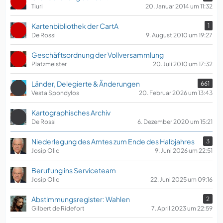
Tiuri
20. Januar 2014 um 11:32
Kartenbibliothek der CartA
1
De Rossi
9. August 2010 um 19:27
Geschäftsordnung der Vollversammlung
Platzmeister
20. Juli 2010 um 17:32
Länder, Delegierte & Änderungen
661
Vesta Spondylos
20. Februar 2026 um 13:43
Kartographisches Archiv
De Rossi
6. Dezember 2020 um 15:21
Niederlegung des Amtes zum Ende des Halbjahres
3
Josip Olic
9. Juni 2026 um 22:51
Berufung ins Serviceteam
Josip Olic
22. Juni 2025 um 09:16
Abstimmungsregister: Wahlen
2
Gilbert de Ridefort
7. April 2023 um 22:59