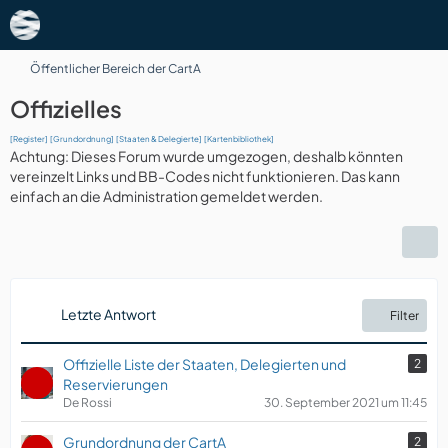
Öffentlicher Bereich der CartA
Offizielles
[Register]
[Grundordnung]
[Staaten & Delegierte]
[Kartenbibliothek]
Achtung: Dieses Forum wurde umgezogen, deshalb könnten
vereinzelt Links und BB-Codes nicht funktionieren. Das kann
einfach an die Administration gemeldet werden.
Letzte Antwort
Filter
Offizielle Liste der Staaten, Delegierten und
2
Reservierungen
De Rossi
30. September 2021 um 11:45
Grundordnung der CartA
2