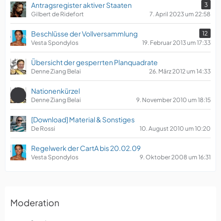
Antragsregister aktiver Staaten
3
Gilbert de Ridefort
7. April 2023 um 22:58
Beschlüsse der Vollversammlung
12
Vesta Spondylos
19. Februar 2013 um 17:33
Übersicht der gesperrten Planquadrate
Denne Ziang Belai
26. März 2012 um 14:33
Nationenkürzel
Denne Ziang Belai
9. November 2010 um 18:15
[Download] Material & Sonstiges
De Rossi
10. August 2010 um 10:20
Regelwerk der CartA bis 20.02.09
Vesta Spondylos
9. Oktober 2008 um 16:31
Moderation