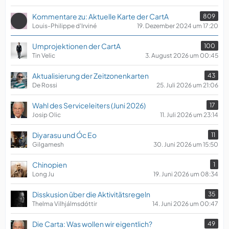
Kommentare zu: Aktuelle Karte der CartA
809
Louis-Philippe d'Irviné
19. Dezember 2024 um 17:20
Umprojektionen der CartA
100
Tin Velic
3. August 2026 um 00:45
Aktualisierung der Zeitzonenkarten
43
De Rossi
25. Juli 2026 um 21:06
Wahl des Serviceleiters (Juni 2026)
17
Josip Olic
11. Juli 2026 um 23:14
Diyarasu und Óc Eo
11
Gilgamesh
30. Juni 2026 um 15:50
Chinopien
1
Long Ju
19. Juni 2026 um 08:34
Disskusion über die Aktivitätsregeln
35
Thelma Vilhjálmsdóttir
14. Juni 2026 um 00:47
Die Carta: Was wollen wir eigentlich?
49