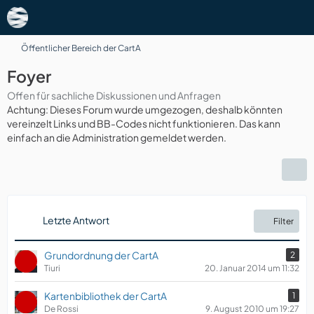
Öffentlicher Bereich der CartA
Foyer
Offen für sachliche Diskussionen und Anfragen
Achtung: Dieses Forum wurde umgezogen, deshalb könnten
vereinzelt Links und BB-Codes nicht funktionieren. Das kann
einfach an die Administration gemeldet werden.
Letzte Antwort
Filter
Grundordnung der CartA
2
Tiuri
20. Januar 2014 um 11:32
Kartenbibliothek der CartA
1
De Rossi
9. August 2010 um 19:27