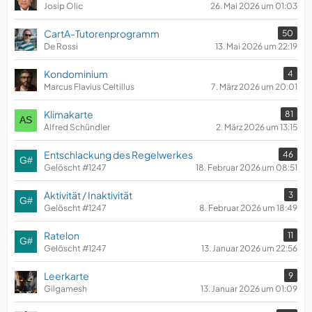
Josip Olic
26. Mai 2026 um 01:03
CartA-Tutorenprogramm
50
De Rossi
13. Mai 2026 um 22:19
Kondominium
4
Marcus Flavius Celtillus
7. März 2026 um 20:01
Klimakarte
81
Alfred Schündler
2. März 2026 um 13:15
Entschlackung des Regelwerkes
46
Gelöscht #1247
18. Februar 2026 um 08:51
Aktivität / Inaktivität
3
Gelöscht #1247
8. Februar 2026 um 18:49
Ratelon
11
Gelöscht #1247
13. Januar 2026 um 22:56
Leerkarte
9
Gilgamesh
13. Januar 2026 um 01:09