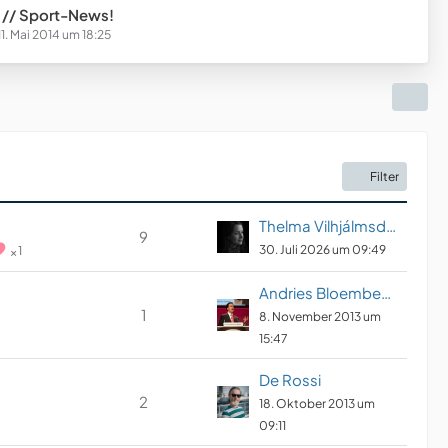
 // Sport-News!
11. Mai 2014 um 18:25
Filter
Thelma Vilhjálmsdóttir
9
30. Juli 2026 um 09:49
1
Andries Bloembeek
1
8. November 2013 um
15:47
De Rossi
2
18. Oktober 2013 um
09:11