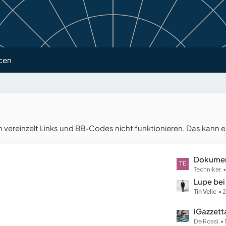
cen
reinzelt Links und BB-Codes nicht funktionieren. Das kann e
L
Dokume
e
Techniker
t
Lupe bei
z
Tin Velic
2
t
L
iGazzett
e
e
De Rossi
B