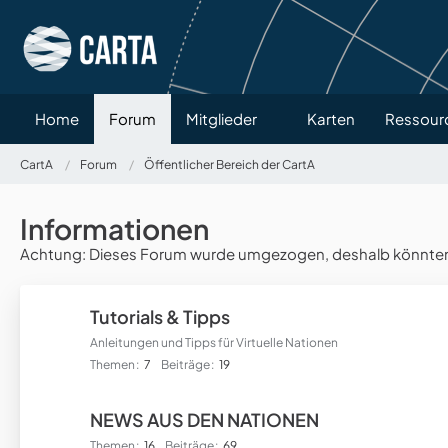
Home
Forum
Mitglieder
Karten
Ressour
CartA
Forum
Öffentlicher Bereich der CartA
Informationen
Achtung: Dieses Forum wurde umgezogen, deshalb könnten ve
Tutorials & Tipps
Anleitungen und Tipps für Virtuelle Nationen
Themen
7
Beiträge
19
NEWS AUS DEN NATIONEN
Themen
16
Beiträge
69