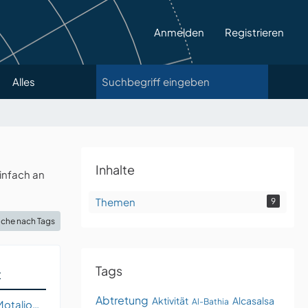
Anmelden
Registrieren
Alles
Inhalte
infach an
Themen
9
che nach Tags
Tags
t
Abtretung
Aktivität
Alcasalsa
Al-Bathia
Sergeij W. Motaljow