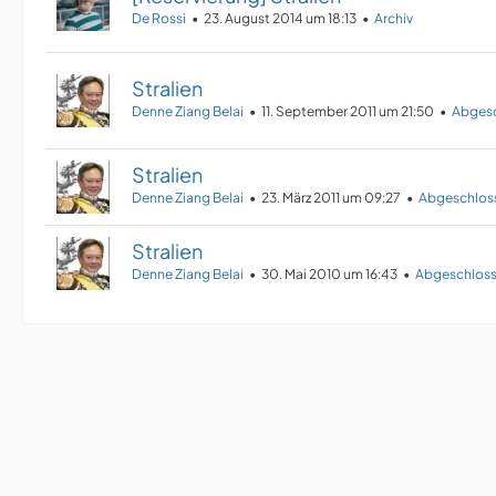
De Rossi
23. August 2014 um 18:13
Archiv
Stralien
Denne Ziang Belai
11. September 2011 um 21:50
Abgesc
Stralien
Denne Ziang Belai
23. März 2011 um 09:27
Abgeschlos
Stralien
Denne Ziang Belai
30. Mai 2010 um 16:43
Abgeschloss