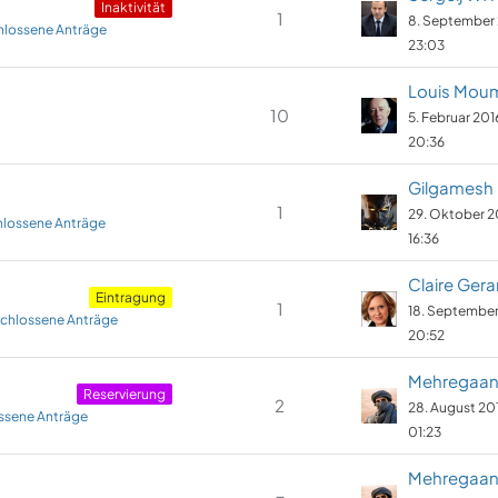
​Inaktivität
1
8. September
lossene Anträge
23:03
Louis Mou
10
5. Februar 20
20:36
Gilgamesh
1
29. Oktober 2
lossene Anträge
16:36
Claire Gera
Eintragung
1
18. Septembe
chlossene Anträge
20:52
Mehregaa
Reservierung
2
28. August 20
ssene Anträge
01:23
Mehregaa