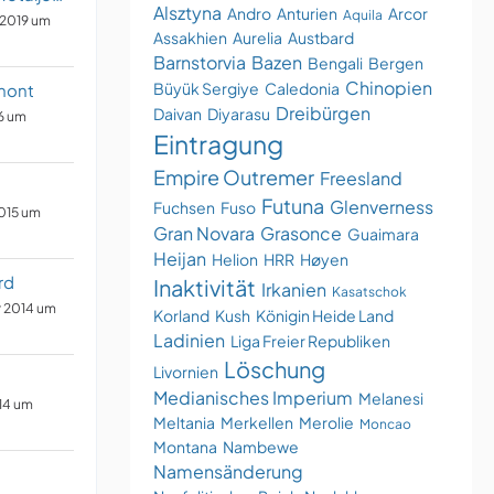
Alsztyna
Andro
Anturien
Arcor
Aquila
 2019 um
Assakhien
Aurelia
Austbard
Barnstorvia
Bazen
Bengali
Bergen
Chinopien
Büyük Sergiye
Caledonia
mont
Dreibürgen
Daivan
Diyarasu
16 um
Eintragung
Empire Outremer
Freesland
Futuna
Glenverness
Fuchsen
Fuso
015 um
Gran Novara
Grasonce
Guaimara
Heijan
Helion
HRR
Høyen
rd
Inaktivität
Irkanien
Kasatschok
r 2014 um
Korland
Kush
Königin Heide Land
Ladinien
Liga Freier Republiken
Löschung
Livornien
n
Medianisches Imperium
Melanesi
14 um
Meltania
Merkellen
Merolie
Moncao
Montana
Nambewe
Namensänderung
n