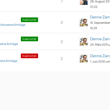
7
28. August 20
01:22
Denne Zian
​Inaktivität
2
15. September
hlossene Anträge
15:29
Denne Zian
​Inaktivität
2
sene Anträge
24. März 2011 
Denne Zian
​Inaktivität
2
ene Anträge
1. Juni 2010 um