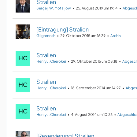
Stralien
Sergeij W. Motaljow
25. August 2019 um 19:14
Abgesch
[Eintragung] Stralien
Gilgamesh
29. Oktober 2015 um 16:39
Archiv
Stralien
Henry J. Cherokei
29. Oktober 2015 um 08:18
Abgesch
Stralien
Henry J. Cherokei
18. September 2014 um 14:27
Abges
Stralien
Henry J. Cherokei
4. August 2014 um 10:36
Abgeschlo
[Reservierung] Stralien