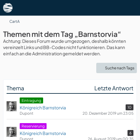
CartA
Themen mit dem Tag „Barnstorvia“
Achtung: Dieses Forum wurde umgezogen, deshalb könnten
vereinzelt Links und BB-Codes nicht funktionieren. Das kann
einfach an die Administration gemeldet werden.
Suche nach Tags
Thema
Letzte Antwort
Eintragung
Königreich Barnstorvia
10
Dupont
20. Dezember 2019 um 23:05
Reservierung
Königreich Barnstorvia
6
Dupont
26. August 2019 um 00:35