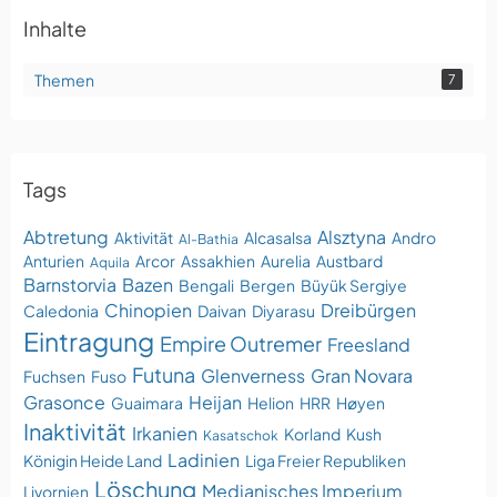
Inhalte
Themen
7
Tags
Abtretung
Alsztyna
Aktivität
Alcasalsa
Andro
Al-Bathia
Anturien
Arcor
Assakhien
Aurelia
Austbard
Aquila
Barnstorvia
Bazen
Bengali
Bergen
Büyük Sergiye
Chinopien
Dreibürgen
Caledonia
Daivan
Diyarasu
Eintragung
Empire Outremer
Freesland
Futuna
Glenverness
Gran Novara
Fuchsen
Fuso
Grasonce
Heijan
Guaimara
Helion
HRR
Høyen
Inaktivität
Irkanien
Korland
Kush
Kasatschok
Ladinien
Königin Heide Land
Liga Freier Republiken
Löschung
Medianisches Imperium
Livornien