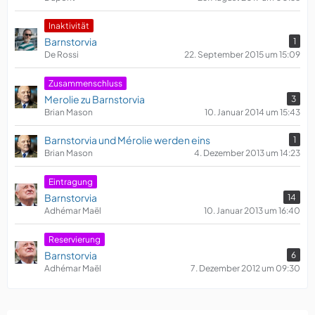
​Inaktivität
Barnstorvia
1
De Rossi
22. September 2015 um 15:09
Zusammenschluss
Merolie zu Barnstorvia
3
Brian Mason
10. Januar 2014 um 15:43
Barnstorvia und Mérolie werden eins
1
Brian Mason
4. Dezember 2013 um 14:23
Eintragung
Barnstorvia
14
Adhémar Maël
10. Januar 2013 um 16:40
Reservierung
Barnstorvia
6
Adhémar Maël
7. Dezember 2012 um 09:30