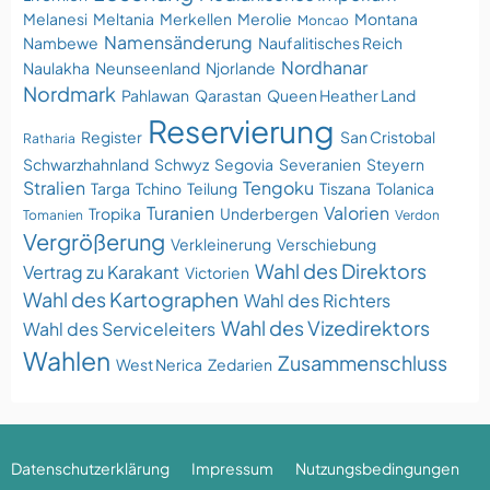
Melanesi
Meltania
Merkellen
Merolie
Montana
Moncao
Namensänderung
Nambewe
Naufalitisches Reich
Nordhanar
Naulakha
Neunseenland
Njorlande
Nordmark
Pahlawan
Qarastan
Queen Heather Land
Reservierung
Register
San Cristobal
Ratharia
Schwarzhahnland
Schwyz
Segovia
Severanien
Steyern
Stralien
Tengoku
Targa
Tchino
Teilung
Tiszana
Tolanica
Turanien
Valorien
Tropika
Underbergen
Tomanien
Verdon
Vergrößerung
Verkleinerung
Verschiebung
Wahl des Direktors
Vertrag zu Karakant
Victorien
Wahl des Kartographen
Wahl des Richters
Wahl des Vizedirektors
Wahl des Serviceleiters
Wahlen
Zusammenschluss
West Nerica
Zedarien
Datenschutzerklärung
Impressum
Nutzungsbedingungen