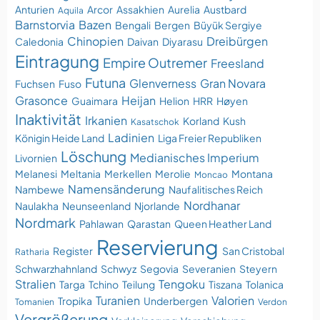
Anturien
Arcor
Assakhien
Aurelia
Austbard
Aquila
Barnstorvia
Bazen
Bengali
Bergen
Büyük Sergiye
Chinopien
Dreibürgen
Caledonia
Daivan
Diyarasu
Eintragung
Empire Outremer
Freesland
Futuna
Glenverness
Gran Novara
Fuchsen
Fuso
Grasonce
Heijan
Guaimara
Helion
HRR
Høyen
Inaktivität
Irkanien
Korland
Kush
Kasatschok
Ladinien
Königin Heide Land
Liga Freier Republiken
Löschung
Medianisches Imperium
Livornien
Melanesi
Meltania
Merkellen
Merolie
Montana
Moncao
Namensänderung
Nambewe
Naufalitisches Reich
Nordhanar
Naulakha
Neunseenland
Njorlande
Nordmark
Pahlawan
Qarastan
Queen Heather Land
Reservierung
Register
San Cristobal
Ratharia
Schwarzhahnland
Schwyz
Segovia
Severanien
Steyern
Stralien
Tengoku
Targa
Tchino
Teilung
Tiszana
Tolanica
Turanien
Valorien
Tropika
Underbergen
Tomanien
Verdon
Vergrößerung