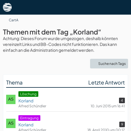
CartA
Themen mit dem Tag „Korland“
Achtung: Dieses Forum wurde umgezogen, deshalb könnten
vereinzelt Links und BB-Codes nicht funktionieren. Das kann
einfach an die Administration gemeldet werden.
Suche nach Tags
Thema
Letzte Antwort
Löschung
Korland
4
Alfred Schündler
10. Juni 2015 um 16:41
Eintragung
Korland
9
Alfred Schündler
18. April 2010 um 00:17