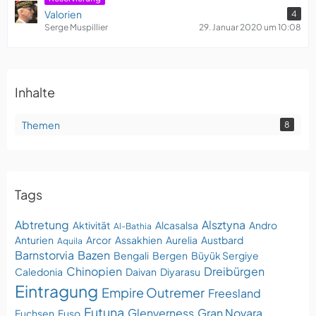
Valorien
4
Serge Muspillier
29. Januar 2020 um 10:08
Inhalte
Themen
8
Tags
Abtretung
Alsztyna
Aktivität
Alcasalsa
Andro
Al-Bathia
Anturien
Arcor
Assakhien
Aurelia
Austbard
Aquila
Barnstorvia
Bazen
Bengali
Bergen
Büyük Sergiye
Chinopien
Dreibürgen
Caledonia
Daivan
Diyarasu
Eintragung
Empire Outremer
Freesland
Futuna
Glenverness
Gran Novara
Fuchsen
Fuso