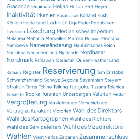
Grasonce
Heijan
Guaimara
Helion
HRR
Høyen
Inaktivität
Irkanien
Korland
Kush
Kasatschok
Ladinien
Königin Heide Land
Liga Freier Republiken
Löschung
Medianisches Imperium
Livornien
Melanesi
Meltania
Merkellen
Merolie
Montana
Moncao
Namensänderung
Nambewe
Naufalitisches Reich
Nordhanar
Naulakha
Neunseenland
Njorlande
Nordmark
Pahlawan
Qarastan
Queen Heather Land
Reservierung
Register
San Cristobal
Ratharia
Schwarzhahnland
Schwyz
Segovia
Severanien
Steyern
Stralien
Tengoku
Targa
Tchino
Teilung
Tiszana
Tolanica
Turanien
Valorien
Tropika
Underbergen
Tomanien
Verdon
Vergrößerung
Verkleinerung
Verschiebung
Wahl des Direktors
Vertrag zu Karakant
Victorien
Wahl des Kartographen
Wahl des Richters
Wahl des Vizedirektors
Wahl des Serviceleiters
Wahlen
Zusammenschluss
West Nerica
Zedarien