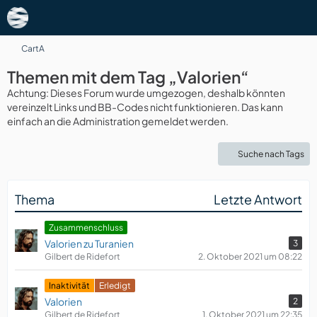
CartA
Themen mit dem Tag „Valorien“
Achtung: Dieses Forum wurde umgezogen, deshalb könnten
vereinzelt Links und BB-Codes nicht funktionieren. Das kann
einfach an die Administration gemeldet werden.
Suche nach Tags
Thema
Letzte Antwort
Zusammenschluss
Valorien zu Turanien
3
Gilbert de Ridefort
2. Oktober 2021 um 08:22
Inaktivität
Erledigt
Valorien
2
Gilbert de Ridefort
1. Oktober 2021 um 22:35