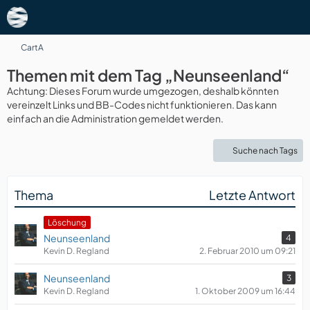
CartA
Themen mit dem Tag „Neunseenland“
Achtung: Dieses Forum wurde umgezogen, deshalb könnten
vereinzelt Links und BB-Codes nicht funktionieren. Das kann
einfach an die Administration gemeldet werden.
Suche nach Tags
Thema
Letzte Antwort
Löschung
Neunseenland
4
Kevin D. Regland
2. Februar 2010 um 09:21
Neunseenland
3
Kevin D. Regland
1. Oktober 2009 um 16:44