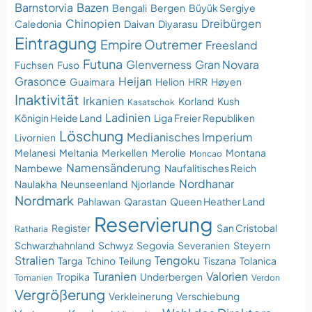
Barnstorvia
Bazen
Bengali
Bergen
Büyük Sergiye
Chinopien
Dreibürgen
Caledonia
Daivan
Diyarasu
Eintragung
Empire Outremer
Freesland
Futuna
Glenverness
Gran Novara
Fuchsen
Fuso
Grasonce
Heijan
Guaimara
Helion
HRR
Høyen
Inaktivität
Irkanien
Korland
Kush
Kasatschok
Ladinien
Königin Heide Land
Liga Freier Republiken
Löschung
Medianisches Imperium
Livornien
Melanesi
Meltania
Merkellen
Merolie
Montana
Moncao
Namensänderung
Nambewe
Naufalitisches Reich
Nordhanar
Naulakha
Neunseenland
Njorlande
Nordmark
Pahlawan
Qarastan
Queen Heather Land
Reservierung
Register
San Cristobal
Ratharia
Schwarzhahnland
Schwyz
Segovia
Severanien
Steyern
Stralien
Tengoku
Targa
Tchino
Teilung
Tiszana
Tolanica
Turanien
Valorien
Tropika
Underbergen
Tomanien
Verdon
Vergrößerung
Verkleinerung
Verschiebung