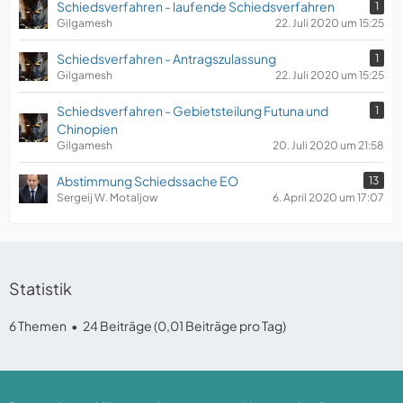
Schiedsverfahren - laufende Schiedsverfahren
1
Gilgamesh
22. Juli 2020 um 15:25
Schiedsverfahren - Antragszulassung
1
Gilgamesh
22. Juli 2020 um 15:25
Schiedsverfahren - Gebietsteilung Futuna und
1
Chinopien
Gilgamesh
20. Juli 2020 um 21:58
Abstimmung Schiedssache EO
13
Sergeij W. Motaljow
6. April 2020 um 17:07
Statistik
6 Themen
24 Beiträge (0,01 Beiträge pro Tag)