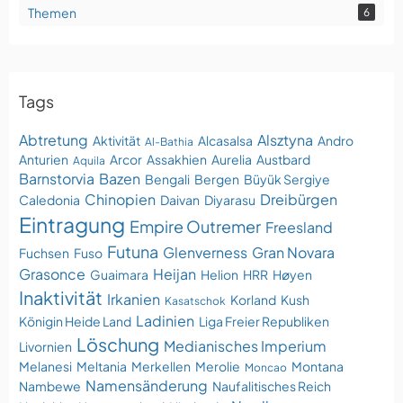
Themen
6
Tags
Abtretung
Alsztyna
Aktivität
Alcasalsa
Andro
Al-Bathia
Anturien
Arcor
Assakhien
Aurelia
Austbard
Aquila
Barnstorvia
Bazen
Bengali
Bergen
Büyük Sergiye
Chinopien
Dreibürgen
Caledonia
Daivan
Diyarasu
Eintragung
Empire Outremer
Freesland
Futuna
Glenverness
Gran Novara
Fuchsen
Fuso
Grasonce
Heijan
Guaimara
Helion
HRR
Høyen
Inaktivität
Irkanien
Korland
Kush
Kasatschok
Ladinien
Königin Heide Land
Liga Freier Republiken
Löschung
Medianisches Imperium
Livornien
Melanesi
Meltania
Merkellen
Merolie
Montana
Moncao
Namensänderung
Nambewe
Naufalitisches Reich