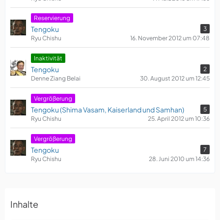
Reservierung
Tengoku
3
Ryu Chishu
16. November 2012 um 07:48
​Inaktivität
Tengoku
2
Denne Ziang Belai
30. August 2012 um 12:45
Vergrößerung
Tengoku (Shima Vasam, Kaiserland und Samhan)
5
Ryu Chishu
25. April 2012 um 10:36
Vergrößerung
Tengoku
7
Ryu Chishu
28. Juni 2010 um 14:36
Inhalte