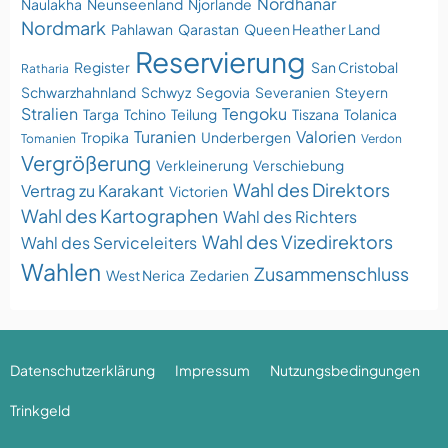
Nordhanar
Naulakha
Neunseenland
Njorlande
Nordmark
Pahlawan
Qarastan
Queen Heather Land
Reservierung
Register
San Cristobal
Ratharia
Schwarzhahnland
Schwyz
Segovia
Severanien
Steyern
Stralien
Tengoku
Targa
Tchino
Teilung
Tiszana
Tolanica
Turanien
Valorien
Tropika
Underbergen
Tomanien
Verdon
Vergrößerung
Verkleinerung
Verschiebung
Wahl des Direktors
Vertrag zu Karakant
Victorien
Wahl des Kartographen
Wahl des Richters
Wahl des Vizedirektors
Wahl des Serviceleiters
Wahlen
Zusammenschluss
West Nerica
Zedarien
Datenschutzerklärung
Impressum
Nutzungsbedingungen
Trinkgeld