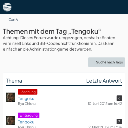
CartA
Themen mit dem Tag „Tengoku“
Achtung: Dieses Forum wurde umgezogen, deshalb könnten
vereinzelt Links und BB-Codes nicht funktionieren. Das kann
einfach an die Administration gemeldet werden.
Suche nach Tags
Thema
Letzte Antwort
Löschung
Tengoku
6
Ryu Chishu
10. Juni 2015 um 16:42
Eintragung
Tengoku
7
Ryu Chishu
9. März 2013 um 17:36