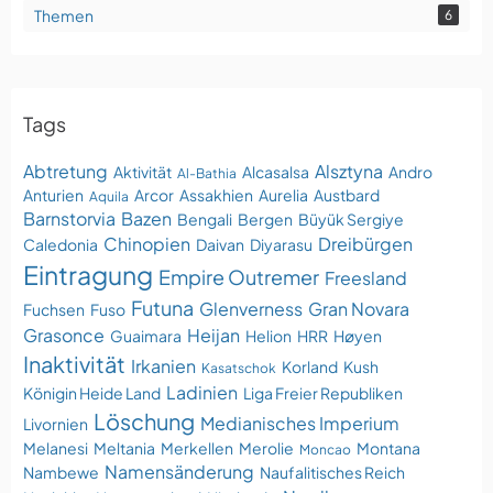
Themen
6
Tags
Abtretung
Alsztyna
Aktivität
Alcasalsa
Andro
Al-Bathia
Anturien
Arcor
Assakhien
Aurelia
Austbard
Aquila
Barnstorvia
Bazen
Bengali
Bergen
Büyük Sergiye
Chinopien
Dreibürgen
Caledonia
Daivan
Diyarasu
Eintragung
Empire Outremer
Freesland
Futuna
Glenverness
Gran Novara
Fuchsen
Fuso
Grasonce
Heijan
Guaimara
Helion
HRR
Høyen
Inaktivität
Irkanien
Korland
Kush
Kasatschok
Ladinien
Königin Heide Land
Liga Freier Republiken
Löschung
Medianisches Imperium
Livornien
Melanesi
Meltania
Merkellen
Merolie
Montana
Moncao
Namensänderung
Nambewe
Naufalitisches Reich