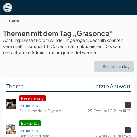
CartA
Themen mit dem Tag „Grasonce“
Achtung: Dieses Forum wurde umgezogen, deshalb könnten
vereinzelt Links und BB-Codes nicht funktionieren. Das kann
einfach an die Administration gemeldet werden.
Suche nach Tags
Thema
Letzte Antwort
Reservierung
Grasonce
2
Guillaume de La Fayette
25. Februar 2012 um 14:17
​Inaktivität
Grasonce
2
Denne Ziang Belai
22. April 2011 um 12:43