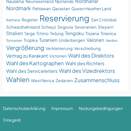
Nordhanar
Naulakha
Neunseenland
Njorlande
Nordmark
Pahlawan
Qarastan
Queen Heather Land
Reservierung
Register
San Cristobal
Ratharia
Schwarzhahnland
Schwyz
Segovia
Severanien
Steyern
Stralien
Tengoku
Targa
Tchino
Teilung
Tiszana
Tolanica
Turanien
Valorien
Tropika
Underbergen
Tomanien
Verdon
Vergrößerung
Verkleinerung
Verschiebung
Wahl des Direktors
Vertrag zu Karakant
Victorien
Wahl des Kartographen
Wahl des Richters
Wahl des Vizedirektors
Wahl des Serviceleiters
Wahlen
Zusammenschluss
West Nerica
Zedarien
Datenschutzerklärung
Impressum
Nutzungsbedingungen
Trinkgeld