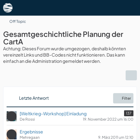
Off Topic
Gesamtgeschichtliche Planung der
CartA
Achtung: Dieses Forum wurde umgezogen, deshalb könnten
vereinzelt Links und BB-Codes nicht funktionieren. Das kann
einfach an die Administration gemeldet werden.
Letzte Antwort
Filter
[Weltkrieg-Workshop] Einladung
137
De Rossi
19. November 2022 um 16:00
Ergebnisse
Mehregaan
9. März 2011 um 12:10