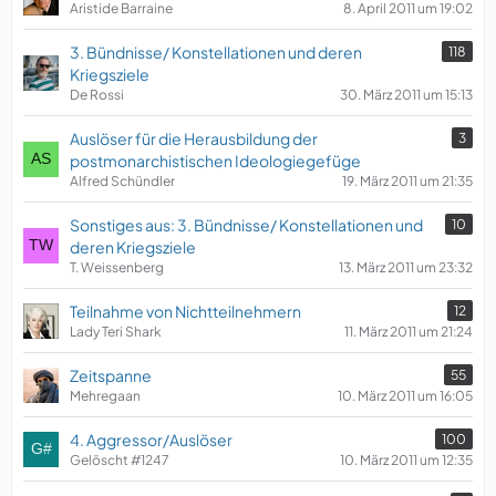
Aristide Barraine
8. April 2011 um 19:02
3. Bündnisse/ Konstellationen und deren
118
Kriegsziele
De Rossi
30. März 2011 um 15:13
Auslöser für die Herausbildung der
3
postmonarchistischen Ideologiegefüge
Alfred Schündler
19. März 2011 um 21:35
Sonstiges aus: 3. Bündnisse/ Konstellationen und
10
deren Kriegsziele
T. Weissenberg
13. März 2011 um 23:32
Teilnahme von Nichtteilnehmern
12
Lady Teri Shark
11. März 2011 um 21:24
Zeitspanne
55
Mehregaan
10. März 2011 um 16:05
4. Aggressor/Auslöser
100
Gelöscht #1247
10. März 2011 um 12:35