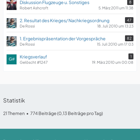
Diskussion Flugzeuge u. Sonstiges
8
Robert Ashcroft
5. März 2011 um 11:38
2. Resultat des Krieges/ Nachkriegsordnung
47
De Rossi
18. Juli 2010 um 13:23
1. Ergebnispräsentation der Vorgespräche
82
De Rossi
15. Juli 2010 um 17:03
Kriegsverlauf
1
Gelöscht #1247
19. März 2010 um 00:08
Statistik
21 Themen
774 Beiträge (0,13 Beiträge pro Tag)