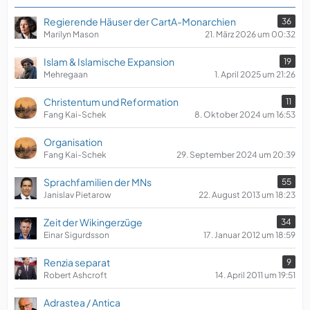
Regierende Häuser der CartA-Monarchien
36
Marilyn Mason
21. März 2026 um 00:32
Islam & Islamische Expansion
19
Mehregaan
1. April 2025 um 21:26
Christentum und Reformation
11
Fang Kai-Schek
8. Oktober 2024 um 16:53
Organisation
Fang Kai-Schek
29. September 2024 um 20:39
Sprachfamilien der MNs
55
Janislav Pietarow
22. August 2013 um 18:23
Zeit der Wikingerzüge
34
Einar Sigurdsson
17. Januar 2012 um 18:59
Renzia separat
9
Robert Ashcroft
14. April 2011 um 19:51
Adrastea / Antica