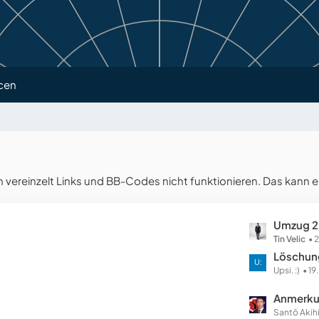
cen
reinzelt Links und BB-Codes nicht funktionieren. Das kann e
L
Umzug 
e
Tin Velic
2
t
Löschung
z
Upsi. :)
19
t
L
Anmerku
e
e
Santō Akih
B