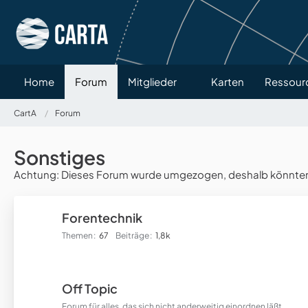
Home
Forum
Mitglieder
Karten
Ressour
CartA
Forum
Sonstiges
Achtung: Dieses Forum wurde umgezogen, deshalb könnten ve
Forentechnik
Themen
67
Beiträge
1,8k
Off Topic
Forum für alles, das sich nicht anderweitig einordnen läßt.