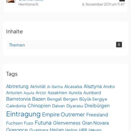
Hermione III.
6. November 2011 um 11:47
Inhalte
Themen
8
Tags
Abtretung
Alsztyna
Aktivität
Alcasalsa
Andro
Al-Bathia
Anturien
Arcor
Assakhien
Aurelia
Austbard
Aquila
Barnstorvia
Bazen
Bengali
Bergen
Büyük Sergiye
Chinopien
Dreibürgen
Caledonia
Daivan
Diyarasu
Eintragung
Empire Outremer
Freesland
Futuna
Glenverness
Gran Novara
Fuchsen
Fuso
Grasonce
Heijan
Guaimara
Helion
HRR
Høyen