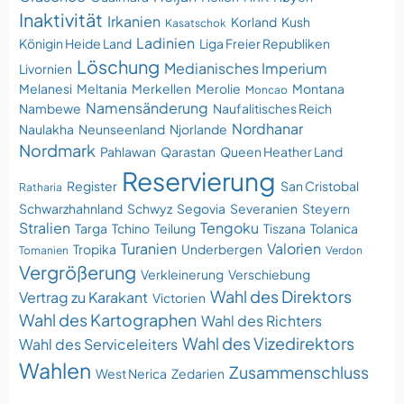
Inaktivität
Irkanien
Korland
Kush
Kasatschok
Ladinien
Königin Heide Land
Liga Freier Republiken
Löschung
Medianisches Imperium
Livornien
Melanesi
Meltania
Merkellen
Merolie
Montana
Moncao
Namensänderung
Nambewe
Naufalitisches Reich
Nordhanar
Naulakha
Neunseenland
Njorlande
Nordmark
Pahlawan
Qarastan
Queen Heather Land
Reservierung
Register
San Cristobal
Ratharia
Schwarzhahnland
Schwyz
Segovia
Severanien
Steyern
Stralien
Tengoku
Targa
Tchino
Teilung
Tiszana
Tolanica
Turanien
Valorien
Tropika
Underbergen
Tomanien
Verdon
Vergrößerung
Verkleinerung
Verschiebung
Wahl des Direktors
Vertrag zu Karakant
Victorien
Wahl des Kartographen
Wahl des Richters
Wahl des Vizedirektors
Wahl des Serviceleiters
Wahlen
Zusammenschluss
West Nerica
Zedarien