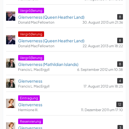
Vergrößerung
Glenverness (Queen Heather Land)
8
Donald MacFellowton
30. August 2013 um 21:36
Vergrößerung
Glenverness (Queen Heather Land)
8
Donald MacFellowton
22. August 2013 um 18:22
Vergrößerung
Glenverness (Mathildian Islands)
8
Francis L. MacErgyll
6. September 2012 um 10:38
Glenverness
4
Francis L. MacErgyll
17. August 2012 um 18:25
Eintragung
Glenverness
12
Hermione III.
11. Dezember 2011 um 17:10
Reservierung
Glenverness
3