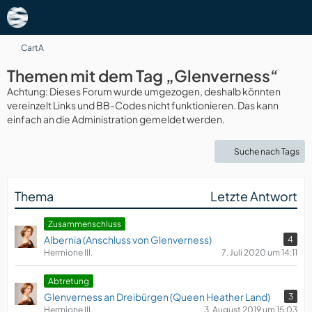
CartA
Themen mit dem Tag „Glenverness“
Achtung: Dieses Forum wurde umgezogen, deshalb könnten
vereinzelt Links und BB-Codes nicht funktionieren. Das kann
einfach an die Administration gemeldet werden.
Suche nach Tags
Thema
Letzte Antwort
Zusammenschluss
Albernia (Anschluss von Glenverness)
4
Hermione III.
7. Juli 2020 um 14:11
Abtretung
Glenverness an Dreibürgen (Queen Heather Land)
3
Hermione III.
3. August 2019 um 15:03