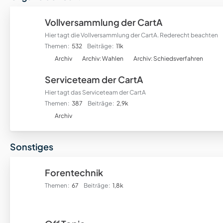
r
f
Vollversammlung der CartA
o
Hier tagt die Vollversammlung der CartA. Rederecht beachten
r
Themen
532
Beiträge
11k
e
U
n
Archiv
Archiv: Wahlen
Archiv: Schiedsverfahren
n
Serviceteam der CartA
t
e
Hier tagt das Serviceteam der CartA
r
Themen
387
Beiträge
2,9k
f
U
Archiv
o
n
r
t
Sonstiges
e
e
n
r
f
Forentechnik
o
Themen
67
Beiträge
1,8k
r
e
n