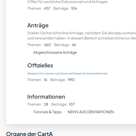
Offen für sachliche Diskussionen und Anfragen
Themen
457
Beiträge
10k
Anträge
Stellen Sie hier bitte Ihre Anträge, nachdem Sie die dazu vorh
und verstanden haben. In diesem Bereich schreiben bitte nur Ver
Themen
460
Beiträge
4k
U
Abgeschlossene Anträge
n
Offizielles
t
e
[Register]
[Grundordnung]
[Staaten & Delegierte]
[Kartenbibliothek]
r
Themen
16
Beiträge
990
f
o
Informationen
r
Themen
28
Beiträge
107
e
U
n
Tutorials & Tipps
NEWS AUS DEN NATIONEN
n
t
e
Organe der CartA