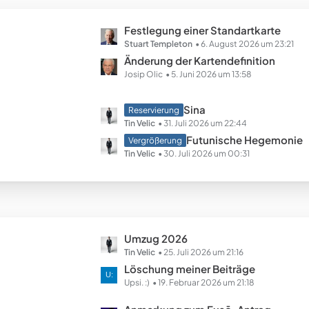
B
ä
e
g
L
Festlegung einer Standartkarte
i
e
e
Stuart Templeton
6. August 2026 um 23:21
t
t
Änderung der Kartendefinition
r
z
Josip Olic
5. Juni 2026 um 13:58
ä
t
g
e
e
L
Sina
Reservierung
B
e
Tin Velic
31. Juli 2026 um 22:44
e
t
Futunische Hegemonie
Vergrößerung
i
z
Tin Velic
30. Juli 2026 um 00:31
t
t
r
e
ä
B
g
e
e
i
L
Umzug 2026
t
e
Tin Velic
25. Juli 2026 um 21:16
r
t
Löschung meiner Beiträge
ä
z
Upsi. :)
19. Februar 2026 um 21:18
g
t
e