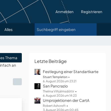
Anmelden
Registrieren
Alles
es Thema
Letzte Beiträge
infach an
Festlegung einer Standartkarte
Stuart Templeton
6. August 2026 um 23:21
San Pancrazio
Thelma Vilhjálmsdóttir
6. August 2026 um 14:23
Umprojektionen der CartA
Robert Ashcroft
3. August 2026 um 00:45