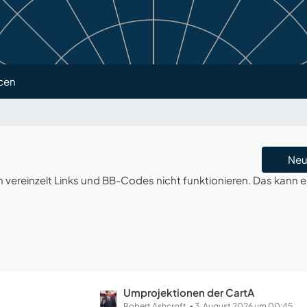
cen
Neu
ereinzelt Links und BB-Codes nicht funktionieren. Das kann e
L
Umprojektionen der CartA
Robert Ashcroft
3. August 2026 um 00:45