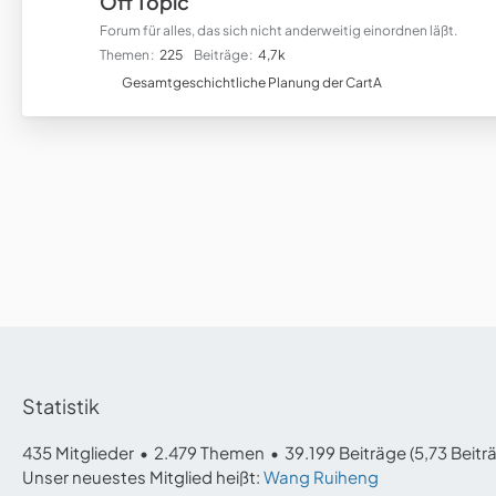
Off Topic
Forum für alles, das sich nicht anderweitig einordnen läßt.
Themen
225
Beiträge
4,7k
U
Gesamtgeschichtliche Planung der CartA
n
t
e
r
f
o
r
e
n
Statistik
435 Mitglieder
2.479 Themen
39.199 Beiträge (5,73 Beitr
Unser neuestes Mitglied heißt:
Wang Ruiheng