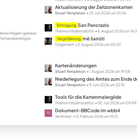
e
t
Aktualisierung der Zeitzonenkarten
z
Stuart Templeton
25. Juli 2026 um 21:06
t
L
San Pancrazio
Eintragung
e
e
Thelma Vilhjálmsdóttir
6. August 2026 um 14:
andenen Regeln gelesen
B
t
mē šarrūti
fahrensbeteiligte.
Vergrößerung
e
z
Gilgamesh
2. August 2026 um 20:42
i
t
t
e
r
B
L
Kartenänderungen
ä
e
e
Stuart Templeton
1. August 2026 um 19:08
g
i
t
Niederlegung des Amtes zum Ende des Ha
e
t
z
Stuart Templeton
9. Juni 2026 um 22:51
r
t
L
Tools für die Kartenmalergilde
ä
e
e
Thelma Vilhjálmsdóttir
30. Juli 2026 um 09:49
g
B
t
Dokument-BBCode im wbb4
e
e
z
Techniker
12. Februar 2026 um 15:31
i
t
t
e
r