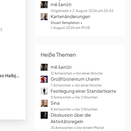
mē šarrūti
Gilgamesh
2. August 2026 um 20:42
Kartenänderungen
Stuart Templeton
1. August 2026 um 19:08
23
Heiße Themen
mē šarrūti
12 Antworten
Vor einer Woche
lbjahres
Großfürstentum Lharim
7 Antworten
Vor einer Woche
Festlegung einer Standartkarte
11 Antworten
Vor 2 Wochen
Sina
8 Antworten
Vor 2 Wochen
Disskusion über die
Aktivitätsregeln
35 Antworten
Vor einem Monat