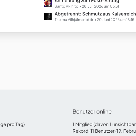
L
Anmerkung zum Fusō-Antrag
e
e
Santō Akihito
28. Juli 2026 um 05:31
B
t
Abgetrennt: Schmutz aus Kaiserreich Chinopien (Ausgestal
e
z
Thelma Vilhjálmsdóttir
20. Juni 2026 um 18:15
i
t
t
e
r
B
ä
e
g
i
e
t
r
ä
g
e
Benutzer online
äge pro Tag)
1 Mitglied (davon 1 unsichtba
Rekord: 11 Benutzer (
19. Febr