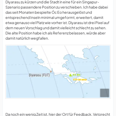
Diyarasu zu kürzen und die Stadt in eine für ein Singapur-
Szenario passendere Position zu verschieben. Ich habe dabei
das seit Monaten bespielte Óc Eo herausgelöst und
entsprechend Inseln minimal umgeformt, erweitert, damit
etwa genauso viel Platz wie vorher ist. Diyarasu ist drei Pixel auf
dem neuen Vorschlag und damit vielleicht schlecht zu sehen.
Die alte Position habe ich als Referenz belassen, würde aber
damit natürlich wegfallen.
Da noch ein wenig Zeit ist, hier der Ort für Feedback. Vetorecht