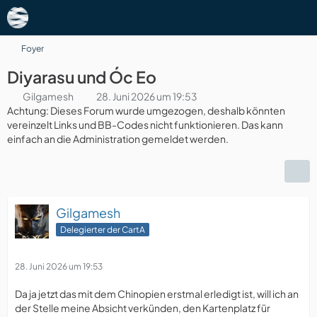
Foyer
Diyarasu und Óc Eo
Gilgamesh
28. Juni 2026 um 19:53
Achtung: Dieses Forum wurde umgezogen, deshalb könnten
vereinzelt Links und BB-Codes nicht funktionieren. Das kann
einfach an die Administration gemeldet werden.
Gilgamesh
Delegierter der CartA
28. Juni 2026 um 19:53
Da ja jetzt das mit dem Chinopien erstmal erledigt ist, will ich an
der Stelle meine Absicht verkünden, den Kartenplatz für