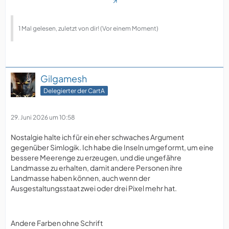
1 Mal gelesen, zuletzt von dir! (Vor einem Moment)
Gilgamesh
Delegierter der CartA
29. Juni 2026 um 10:58
Nostalgie halte ich für ein eher schwaches Argument
gegenüber Simlogik. Ich habe die Inseln umgeformt, um eine
bessere Meerenge zu erzeugen, und die ungefähre
Landmasse zu erhalten, damit andere Personen ihre
Landmasse haben können, auch wenn der
Ausgestaltungsstaat zwei oder drei Pixel mehr hat.
Andere Farben ohne Schrift