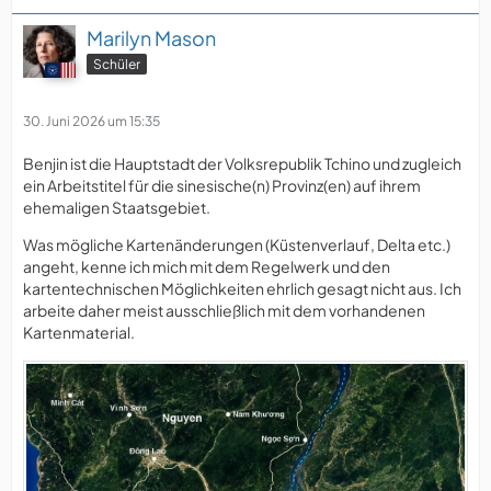
Marilyn Mason
Schüler
30. Juni 2026 um 15:35
Benjin ist die Hauptstadt der Volksrepublik Tchino und zugleich
ein Arbeitstitel für die sinesische(n) Provinz(en) auf ihrem
ehemaligen Staatsgebiet.
Was mögliche Kartenänderungen (Küstenverlauf, Delta etc.)
angeht, kenne ich mich mit dem Regelwerk und den
kartentechnischen Möglichkeiten ehrlich gesagt nicht aus. Ich
arbeite daher meist ausschließlich mit dem vorhandenen
Kartenmaterial.