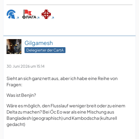
Gilgamesh
Delegierter der CartA
30. Juni 2026 um 15:14
Sieht an sich ganz nett aus, aber ich habe eine Reihe von
Fragen:
Was ist Benjin?
Wäre es möglich, den Flusslauf weniger breit oder zu einem
Delta zu machen? Bei Óc Eo war als eine Mischung aus
Bangladesh (geographisch) und Kambodscha (kulturell
gedacht)