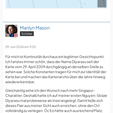
Marilyn Mason
Schüler
29. Juni 2026 um 11:20
Für mich ist Kontinuität durchaus ein legitimer Gesichtspunkt.
Ich fand es immer schön, dass der Name Diyarasu seit der
Karte vom 29. April 2009 durchgängig an derselben Stelle zu
sehen war. Solche Konstanten tragen für mich zur Identität der
Karte bei und machen das Kartenarchiv über die Jahre hinweg
wiedererkennbar.
Gleichzeitig sehe ich den Wunsch nach mehr Singapur-
Charakter. Deshalb hatte ich auf meiner ersten Nguyen-Skizze
Diyarasu mal probeweise als Insel angelegt. Damit ließe sich
dieses Flair aus meiner Sicht auch erreichen, ohne den Ort
vollständig zu verlegen. Óc Eo hätte auch ausreichend Platz;