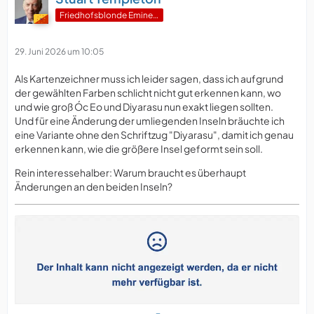
Friedhofsblonde Eminenz
29. Juni 2026 um 10:05
Als Kartenzeichner muss ich leider sagen, dass ich aufgrund
der gewählten Farben schlicht nicht gut erkennen kann, wo
und wie groß Óc Eo und Diyarasu nun exakt liegen sollten.
Und für eine Änderung der umliegenden Inseln bräuchte ich
eine Variante ohne den Schriftzug "Diyarasu", damit ich genau
erkennen kann, wie die größere Insel geformt sein soll.
Rein interessehalber: Warum braucht es überhaupt
Änderungen an den beiden Inseln?