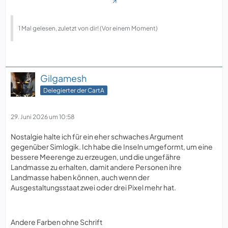
1 Mal gelesen, zuletzt von dir! (Vor einem Moment)
Gilgamesh
Delegierter der CartA
29. Juni 2026 um 10:58
Nostalgie halte ich für ein eher schwaches Argument
gegenüber Simlogik. Ich habe die Inseln umgeformt, um eine
bessere Meerenge zu erzeugen, und die ungefähre
Landmasse zu erhalten, damit andere Personen ihre
Landmasse haben können, auch wenn der
Ausgestaltungsstaat zwei oder drei Pixel mehr hat.
Andere Farben ohne Schrift