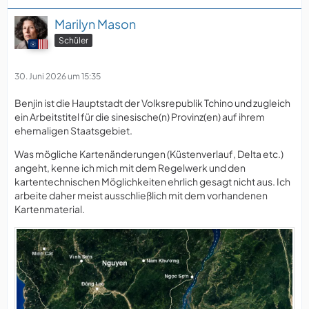
Marilyn Mason
Schüler
30. Juni 2026 um 15:35
Benjin ist die Hauptstadt der Volksrepublik Tchino und zugleich
ein Arbeitstitel für die sinesische(n) Provinz(en) auf ihrem
ehemaligen Staatsgebiet.
Was mögliche Kartenänderungen (Küstenverlauf, Delta etc.)
angeht, kenne ich mich mit dem Regelwerk und den
kartentechnischen Möglichkeiten ehrlich gesagt nicht aus. Ich
arbeite daher meist ausschließlich mit dem vorhandenen
Kartenmaterial.