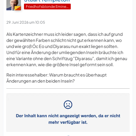
Friedhofsblonde Eminenz
29. Juni 2026 um 10:05
Als Kartenzeichner muss ich leider sagen, dass ich aufgrund
der gewählten Farben schlicht nicht gut erkennen kann, wo
und wie groß Óc Eo und Diyarasu nun exakt liegen sollten.
Und für eine Änderung der umliegenden Inseln bräuchte ich
eine Variante ohne den Schriftzug "Diyarasu", damit ich genau
erkennen kann, wie die größere Insel geformt sein soll.
Rein interessehalber: Warum braucht es überhaupt
Änderungen an den beiden Inseln?