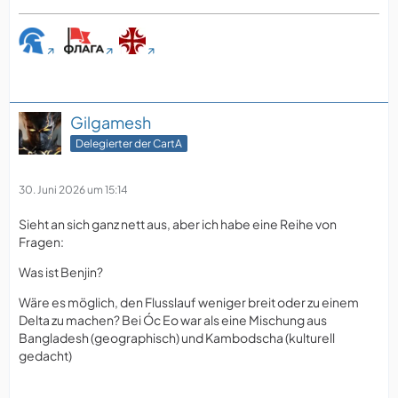
Gilgamesh
Delegierter der CartA
30. Juni 2026 um 15:14
Sieht an sich ganz nett aus, aber ich habe eine Reihe von
Fragen:
Was ist Benjin?
Wäre es möglich, den Flusslauf weniger breit oder zu einem
Delta zu machen? Bei Óc Eo war als eine Mischung aus
Bangladesh (geographisch) und Kambodscha (kulturell
gedacht)