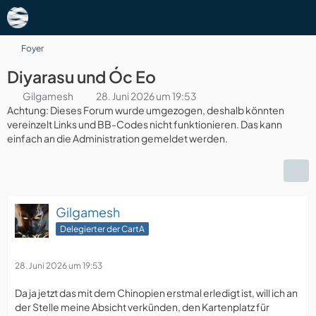
Foyer
Diyarasu und Óc Eo
Gilgamesh
28. Juni 2026 um 19:53
Achtung: Dieses Forum wurde umgezogen, deshalb könnten
vereinzelt Links und BB-Codes nicht funktionieren. Das kann
einfach an die Administration gemeldet werden.
Gilgamesh
Delegierter der CartA
28. Juni 2026 um 19:53
Da ja jetzt das mit dem Chinopien erstmal erledigt ist, will ich an
der Stelle meine Absicht verkünden, den Kartenplatz für