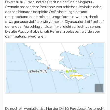
Diyarasu zu kürzen und die Stadt in eine für ein Singapur-
Szenario passendere Position zu verschieben. Ich habe dabei
das seit Monaten bespielte Óc Eo herausgelöst und
entsprechend Inseln minimal umgeformt, erweitert, damit
etwa genauso viel Platz wie vorher ist. Diyarasu ist drei Pixel auf
dem neuen Vorschlag und damit vielleicht schlecht zu sehen.
Die alte Position habe ich als Referenz belassen, würde aber
damit natürlich wegfallen.
Da noch ein wenig Zeit ist, hier der Ort für Feedback. Vetorecht