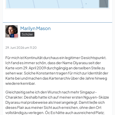
Marilyn Mason
Schüler
29. Juni 2026 um 11:20
Für mich ist Kontinuität durchaus ein legitimer Gesichtspunkt.
Ich fand es immer schön, dass der Name Diyarasu seit der
Karte vom 29. April 2009 durchgängig an derselben Stelle zu
sehen war. Solche Konstanten tragen für mich zur Identität der
Karte bei und machen das Kartenarchiv über die Jahre hinweg
wiedererkennbar.
Gleichzeitig sehe ich den Wunsch nach mehr Singapur-
Charakter. Deshalb hatte ich auf meiner ersten Nguyen-Skizze
Diyarasu mal probeweise als Insel angelegt. Damit ließe sich
dieses Flair aus meiner Sicht auch erreichen, ohne den Ort
vollständig zu verlegen. Óc Eo hätte auch ausreichend Platz;