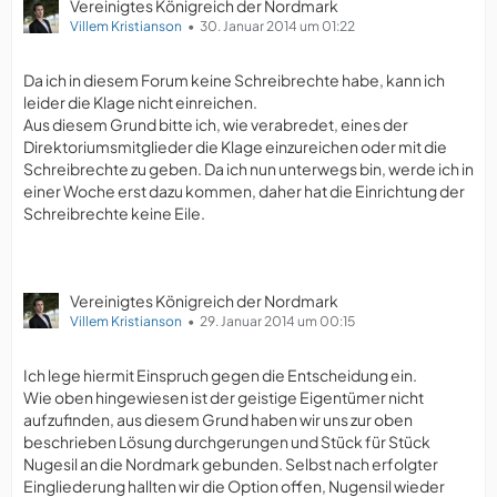
Vereinigtes Königreich der Nordmark
Villem Kristianson
30. Januar 2014 um 01:22
Da ich in diesem Forum keine Schreibrechte habe, kann ich
leider die Klage nicht einreichen.
Aus diesem Grund bitte ich, wie verabredet, eines der
Direktoriumsmitglieder die Klage einzureichen oder mit die
Schreibrechte zu geben. Da ich nun unterwegs bin, werde ich in
einer Woche erst dazu kommen, daher hat die Einrichtung der
Schreibrechte keine Eile.
Vereinigtes Königreich der Nordmark
Villem Kristianson
29. Januar 2014 um 00:15
Ich lege hiermit Einspruch gegen die Entscheidung ein.
Wie oben hingewiesen ist der geistige Eigentümer nicht
aufzufinden, aus diesem Grund haben wir uns zur oben
beschrieben Lösung durchgerungen und Stück für Stück
Nugesil an die Nordmark gebunden. Selbst nach erfolgter
Eingliederung hallten wir die Option offen, Nugensil wieder