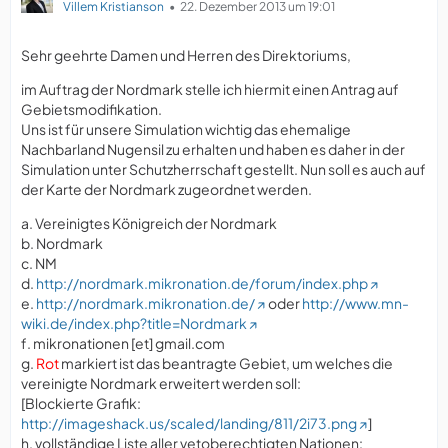
Villem Kristianson
22. Dezember 2013 um 19:01
Sehr geehrte Damen und Herren des Direktoriums,
im Auftrag der Nordmark stelle ich hiermit einen Antrag auf
Gebietsmodifikation.
Uns ist für unsere Simulation wichtig das ehemalige
Nachbarland Nugensil zu erhalten und haben es daher in der
Simulation unter Schutzherrschaft gestellt. Nun soll es auch auf
der Karte der Nordmark zugeordnet werden.
a. Vereinigtes Königreich der Nordmark
b. Nordmark
c. NM
d.
http://nordmark.mikronation.de/forum/index.php
e.
http://nordmark.mikronation.de/
oder
http://www.mn-
wiki.de/index.php?title=Nordmark
f. mikronationen [et] gmail.com
g.
Rot
markiert ist das beantragte Gebiet, um welches die
vereinigte Nordmark erweitert werden soll:
[Blockierte Grafik:
http://imageshack.us/scaled/landing/811/2i73.png
]
h. vollständige Liste aller vetoberechtigten Nationen: