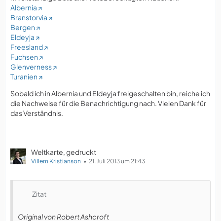
Albernia
Branstorvia
Bergen
Eldeyja
Freesland
Fuchsen
Glenverness
Turanien
Sobald ich in Albernia und Eldeyja freigeschalten bin, reiche ich
die Nachweise für die Benachrichtigung nach. Vielen Dank für
das Verständnis.
Weltkarte, gedruckt
Villem Kristianson
21. Juli 2013 um 21:43
Zitat
Original von Robert Ashcroft