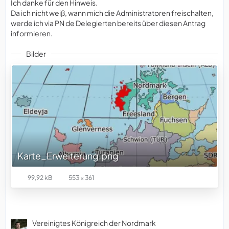
Ich danke für den Hinweis.
Da ich nicht weiß, wann mich die Administratoren freischalten,
werde ich via PN de Delegierten bereits über diesen Antrag
informieren.
Bilder
Karte_Erweiterung.png
99,92 kB
553 × 361
Vereinigtes Königreich der Nordmark