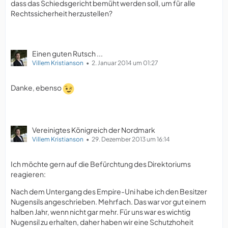
dass das Schiedsgericht bemüht werden soll, um für alle
Rechtssicherheit herzustellen?
Einen guten Rutsch ...
Villem Kristianson
2. Januar 2014 um 01:27
Danke, ebenso
Vereinigtes Königreich der Nordmark
Villem Kristianson
29. Dezember 2013 um 16:14
Ich möchte gern auf die Befürchtung des Direktoriums
reagieren:
Nach dem Untergang des Empire-Uni habe ich den Besitzer
Nugensils angeschrieben. Mehrfach. Das war vor gut einem
halben Jahr, wenn nicht gar mehr. Für uns war es wichtig
Nugensil zu erhalten, daher haben wir eine Schutzhoheit