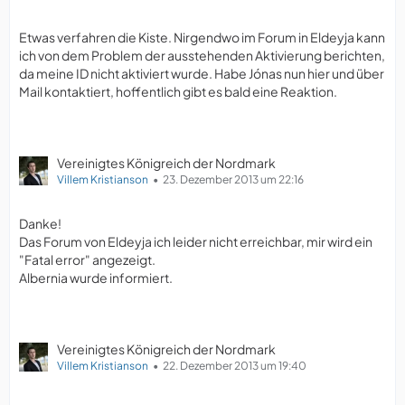
Etwas verfahren die Kiste. Nirgendwo im Forum in Eldeyja kann
ich von dem Problem der ausstehenden Aktivierung berichten,
da meine ID nicht aktiviert wurde. Habe Jónas nun hier und über
Mail kontaktiert, hoffentlich gibt es bald eine Reaktion.
Vereinigtes Königreich der Nordmark
Villem Kristianson
23. Dezember 2013 um 22:16
Danke!
Das Forum von Eldeyja ich leider nicht erreichbar, mir wird ein
"Fatal error" angezeigt.
Albernia wurde informiert.
Vereinigtes Königreich der Nordmark
Villem Kristianson
22. Dezember 2013 um 19:40