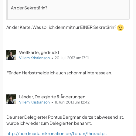
An der Sekretärin?
An der Karte. Was soll ich denn mit nur EINER Sekretärin?
Weltkarte, gedruckt
Villem Kristianson
20. Juli 2013 um 17:11
Für den Herbst melde ich auch schonmal Interesse an.
Länder, Delegierte & Änderungen
Villem Kristianson
11. Juni 2013 um 12:42
Da unser Delegierter Pontus Bergman derzeit abwesend ist,
wurde ich wieder zum Delegierten benannt.
http://nordmark.mikronation.de/forum/thread.p…