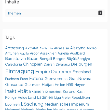
Inhalte
Themen
1
Tags
Abtretung
Alsztyna
Aktivität
Alcasalsa
Andro
Al-Bathia
Anturien
Arcor
Assakhien
Aurelia
Austbard
Aquila
Barnstorvia
Bazen
Bengali
Bergen
Büyük Sergiye
Chinopien
Dreibürgen
Caledonia
Daivan
Diyarasu
Eintragung
Empire Outremer
Freesland
Futuna
Glenverness
Gran Novara
Fuchsen
Fuso
Grasonce
Heijan
Guaimara
Helion
HRR
Høyen
Inaktivität
Irkanien
Korland
Kush
Kasatschok
Ladinien
Königin Heide Land
Liga Freier Republiken
Löschung
Medianisches Imperium
Livornien
Melanesi
Meltania
Merkellen
Merolie
Montana
Moncao