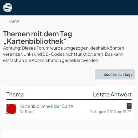
CartA
Themen mit dem Tag
„Kartenbibliothek“
Achtung: Dieses Forum wurde umgezogen, deshalb könnten
vereinzelt Links und BB-Codes nicht funktionieren. Das kann
einfach an die Administration gemeldet werden.
Suche nach Tags
Thema
Letzte Antwort
Kartenbibliothek der CartA
1
De Rossi
9. August 2010 um 19:27