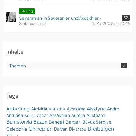
Teilung
Severanien (in Severanien und Assakhien)
52
Slobodan Tesla
15. Mai 2009 um 20:46
Inhalte
Themen
3
Tags
Abtretung
Alsztyna
Aktivität
Alcasalsa
Andro
Al-Bathia
Anturien
Arcor
Assakhien
Aurelia
Austbard
Aquila
Barnstorvia
Bazen
Bengali
Bergen
Büyük Sergiye
Chinopien
Dreibürgen
Caledonia
Daivan
Diyarasu