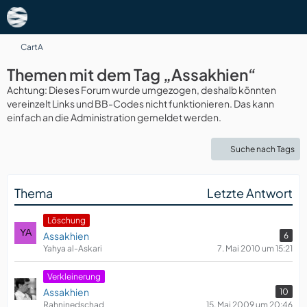
CartA
Themen mit dem Tag „Assakhien“
Achtung: Dieses Forum wurde umgezogen, deshalb könnten
vereinzelt Links und BB-Codes nicht funktionieren. Das kann
einfach an die Administration gemeldet werden.
Suche nach Tags
Thema
Letzte Antwort
Löschung
Assakhien
6
Yahya al-Askari
7. Mai 2010 um 15:21
Verkleinerung
Assakhien
10
Rahninedschad
15. Mai 2009 um 20:46