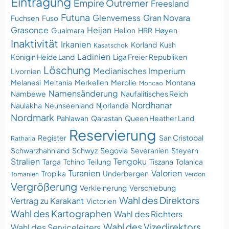
Eintragung
Empire Outremer
Freesland
Futuna
Glenverness
Gran Novara
Fuchsen
Fuso
Grasonce
Heijan
Guaimara
Helion
HRR
Høyen
Inaktivität
Irkanien
Korland
Kush
Kasatschok
Ladinien
Königin Heide Land
Liga Freier Republiken
Löschung
Medianisches Imperium
Livornien
Melanesi
Meltania
Merkellen
Merolie
Montana
Moncao
Namensänderung
Nambewe
Naufalitisches Reich
Nordhanar
Naulakha
Neunseenland
Njorlande
Nordmark
Pahlawan
Qarastan
Queen Heather Land
Reservierung
Register
San Cristobal
Ratharia
Schwarzhahnland
Schwyz
Segovia
Severanien
Steyern
Stralien
Tengoku
Targa
Tchino
Teilung
Tiszana
Tolanica
Turanien
Valorien
Tropika
Underbergen
Tomanien
Verdon
Vergrößerung
Verkleinerung
Verschiebung
Wahl des Direktors
Vertrag zu Karakant
Victorien
Wahl des Kartographen
Wahl des Richters
Wahl des Vizedirektors
Wahl des Serviceleiters