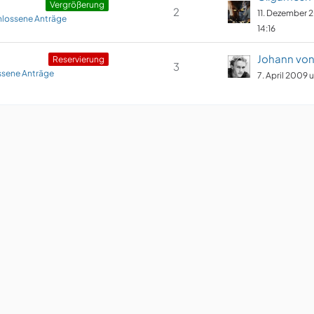
Vergrößerung
2
11. Dezember 
lossene Anträge
14:16
Johann von
Reservierung
3
sene Anträge
7. April 2009 