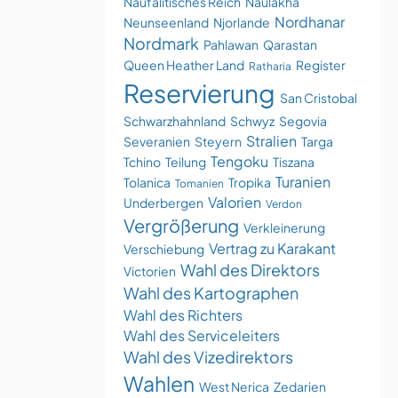
Naufalitisches Reich
Naulakha
Nordhanar
Neunseenland
Njorlande
Nordmark
Pahlawan
Qarastan
Queen Heather Land
Register
Ratharia
Reservierung
San Cristobal
Schwarzhahnland
Schwyz
Segovia
Stralien
Severanien
Steyern
Targa
Tengoku
Tchino
Teilung
Tiszana
Turanien
Tolanica
Tropika
Tomanien
Valorien
Underbergen
Verdon
Vergrößerung
Verkleinerung
Vertrag zu Karakant
Verschiebung
Wahl des Direktors
Victorien
Wahl des Kartographen
Wahl des Richters
Wahl des Serviceleiters
Wahl des Vizedirektors
Wahlen
West Nerica
Zedarien