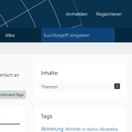
Anmelden
Registrieren
Alles
Inhalte
infach an
Themen
2
che nach Tags
Tags
t
Abtretung
Aktivität
Alcasalsa
Al-Bathia