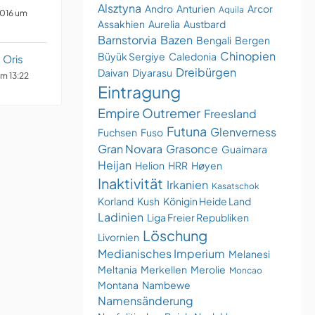
Alsztyna
Andro
Anturien
Arcor
Aquila
2016 um
Assakhien
Aurelia
Austbard
Barnstorvia
Bazen
Bengali
Bergen
Chinopien
Büyük Sergiye
Caledonia
 Oris
Dreibürgen
Daivan
Diyarasu
um 13:22
Eintragung
Empire Outremer
Freesland
Futuna
Glenverness
Fuchsen
Fuso
Gran Novara
Grasonce
Guaimara
Heijan
Helion
HRR
Høyen
Inaktivität
Irkanien
Kasatschok
Korland
Kush
Königin Heide Land
Ladinien
Liga Freier Republiken
Löschung
Livornien
Medianisches Imperium
Melanesi
Meltania
Merkellen
Merolie
Moncao
Montana
Nambewe
Namensänderung