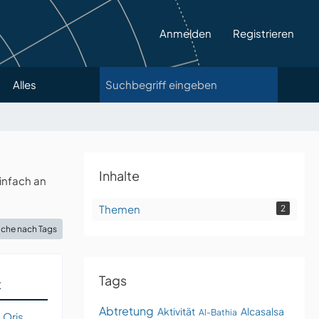
Anmelden
Registrieren
Alles
Inhalte
infach an
Themen
2
che nach Tags
Tags
t
Abtretung
Aktivität
Alcasalsa
Al-Bathia
 Oris