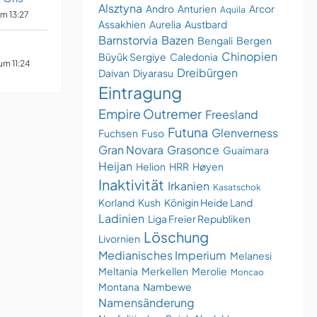
Alsztyna
Andro
Anturien
Arcor
Aquila
um 13:27
Assakhien
Aurelia
Austbard
Barnstorvia
Bazen
Bengali
Bergen
Chinopien
Büyük Sergiye
Caledonia
um 11:24
Dreibürgen
Daivan
Diyarasu
Eintragung
Empire Outremer
Freesland
Futuna
Glenverness
Fuchsen
Fuso
Gran Novara
Grasonce
Guaimara
Heijan
Helion
HRR
Høyen
Inaktivität
Irkanien
Kasatschok
Korland
Kush
Königin Heide Land
Ladinien
Liga Freier Republiken
Löschung
Livornien
Medianisches Imperium
Melanesi
Meltania
Merkellen
Merolie
Moncao
Montana
Nambewe
Namensänderung