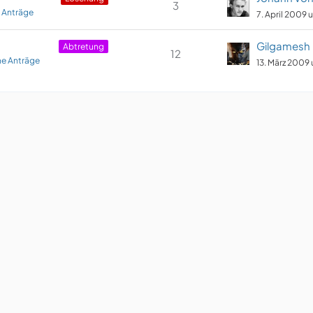
3
 Anträge
7. April 2009 
Gilgamesh
Abtretung
12
e Anträge
13. März 2009 