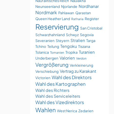
Naufalitisches Reich
Naulakha
Nordhanar
Neunseenland
Njorlande
Nordmark
Pahlawan
Qarastan
Queen Heather Land
Register
Ratharia
Reservierung
San Cristobal
Schwarzhahnland
Schwyz
Segovia
Stralien
Severanien
Steyern
Targa
Tengoku
Tchino
Teilung
Tiszana
Turanien
Tolanica
Tropika
Tomanien
Valorien
Underbergen
Verdon
Vergrößerung
Verkleinerung
Vertrag zu Karakant
Verschiebung
Wahl des Direktors
Victorien
Wahl des Kartographen
Wahl des Richters
Wahl des Serviceleiters
Wahl des Vizedirektors
Wahlen
West Nerica
Zedarien