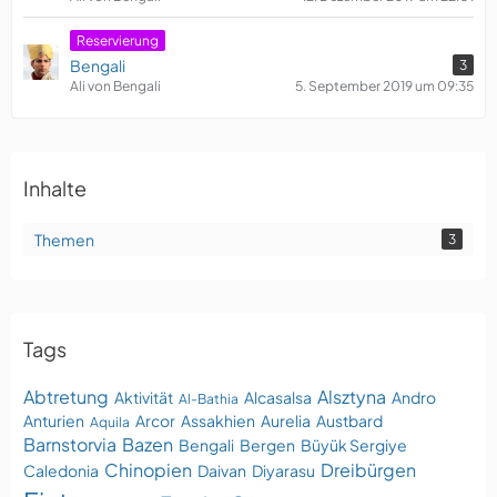
Reservierung
Bengali
3
Ali von Bengali
5. September 2019 um 09:35
Inhalte
Themen
3
Tags
Abtretung
Alsztyna
Aktivität
Alcasalsa
Andro
Al-Bathia
Anturien
Arcor
Assakhien
Aurelia
Austbard
Aquila
Barnstorvia
Bazen
Bengali
Bergen
Büyük Sergiye
Chinopien
Dreibürgen
Caledonia
Daivan
Diyarasu