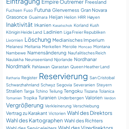
Eintragung
Empire Outremer
Freesland
Futuna
Glenverness
Gran Novara
Fuchsen
Fuso
Grasonce
Heijan
Guaimara
Helion
HRR
Høyen
Inaktivität
Irkanien
Korland
Kush
Kasatschok
Ladinien
Königin Heide Land
Liga Freier Republiken
Löschung
Medianisches Imperium
Livornien
Melanesi
Meltania
Merkellen
Merolie
Montana
Moncao
Namensänderung
Nambewe
Naufalitisches Reich
Nordhanar
Naulakha
Neunseenland
Njorlande
Nordmark
Pahlawan
Qarastan
Queen Heather Land
Reservierung
Register
San Cristobal
Ratharia
Schwarzhahnland
Schwyz
Segovia
Severanien
Steyern
Stralien
Tengoku
Targa
Tchino
Teilung
Tiszana
Tolanica
Turanien
Valorien
Tropika
Underbergen
Tomanien
Verdon
Vergrößerung
Verkleinerung
Verschiebung
Wahl des Direktors
Vertrag zu Karakant
Victorien
Wahl des Kartographen
Wahl des Richters
Wahl des Vizedirektors
Wahl des Serviceleiters