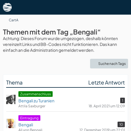
CartA
Themen mit dem Tag „Bengali“
Achtung: Dieses Forum wurde umgezogen, deshalb könnten
vereinzelt Links und BB-Codes nicht funktionieren. Das kann
einfach an die Administration gemeldet werden.
Suche nach Tags
Thema
Letzte Antwort
Zusammenschluss
Bengali zu Turanien
1
Attila Saxburger
18. April 2021 um 12:09
Eintragung
Bengali
10
Ali von Bengali
12. Dezember 2019 um 22:01