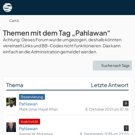
CartA
Themen mit dem Tag „Pahlawan“
Achtung: Dieses Forum wurde umgezogen, deshalb könnten
vereinzelt Links und BB-Codes nicht funktionieren. Das kann
einfach an die Administration gemeldet werden.
Suche nach Tags
Thema
Letzte Antwort
Reservierung
Pahlawan
9
Malik Umar Hayat Khan
8. Oktober 2021 um 10:36
​Inaktivität
Pahlawan
1
Sergeij W. Motaljow
8. September 2019 um 23:03