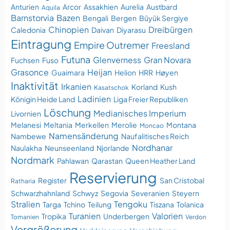
Anturien
Arcor
Assakhien
Aurelia
Austbard
Aquila
Barnstorvia
Bazen
Bengali
Bergen
Büyük Sergiye
Chinopien
Dreibürgen
Caledonia
Daivan
Diyarasu
Eintragung
Empire Outremer
Freesland
Futuna
Glenverness
Gran Novara
Fuchsen
Fuso
Grasonce
Heijan
Guaimara
Helion
HRR
Høyen
Inaktivität
Irkanien
Korland
Kush
Kasatschok
Ladinien
Königin Heide Land
Liga Freier Republiken
Löschung
Medianisches Imperium
Livornien
Melanesi
Meltania
Merkellen
Merolie
Montana
Moncao
Namensänderung
Nambewe
Naufalitisches Reich
Nordhanar
Naulakha
Neunseenland
Njorlande
Nordmark
Pahlawan
Qarastan
Queen Heather Land
Reservierung
Register
San Cristobal
Ratharia
Schwarzhahnland
Schwyz
Segovia
Severanien
Steyern
Stralien
Tengoku
Targa
Tchino
Teilung
Tiszana
Tolanica
Turanien
Valorien
Tropika
Underbergen
Tomanien
Verdon
Vergrößerung