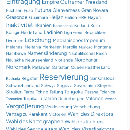
Eintragung
Empire Outremer
Freesland
Futuna
Glenverness
Gran Novara
Fuchsen
Fuso
Grasonce
Heijan
Guaimara
Helion
HRR
Høyen
Inaktivität
Irkanien
Korland
Kush
Kasatschok
Ladinien
Königin Heide Land
Liga Freier Republiken
Löschung
Medianisches Imperium
Livornien
Melanesi
Meltania
Merkellen
Merolie
Montana
Moncao
Namensänderung
Nambewe
Naufalitisches Reich
Nordhanar
Naulakha
Neunseenland
Njorlande
Nordmark
Pahlawan
Qarastan
Queen Heather Land
Reservierung
Register
San Cristobal
Ratharia
Schwarzhahnland
Schwyz
Segovia
Severanien
Steyern
Stralien
Tengoku
Targa
Tchino
Teilung
Tiszana
Tolanica
Turanien
Valorien
Tropika
Underbergen
Tomanien
Verdon
Vergrößerung
Verkleinerung
Verschiebung
Wahl des Direktors
Vertrag zu Karakant
Victorien
Wahl des Kartographen
Wahl des Richters
Wahl des Vizedirektors
Wahl des Serviceleiters