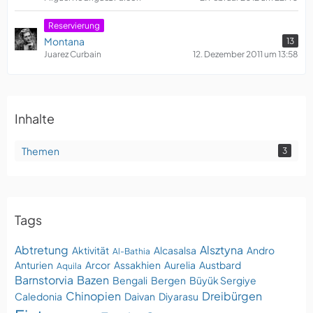
Reservierung
Montana
13
Juarez Curbain
12. Dezember 2011 um 13:58
Inhalte
Themen
3
Tags
Abtretung
Alsztyna
Aktivität
Alcasalsa
Andro
Al-Bathia
Anturien
Arcor
Assakhien
Aurelia
Austbard
Aquila
Barnstorvia
Bazen
Bengali
Bergen
Büyük Sergiye
Chinopien
Dreibürgen
Caledonia
Daivan
Diyarasu