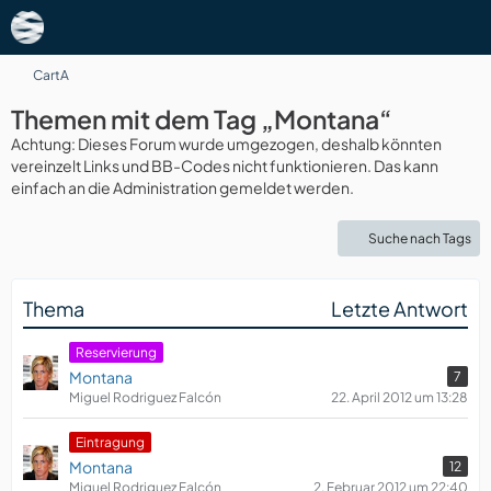
CartA
Themen mit dem Tag „Montana“
Achtung: Dieses Forum wurde umgezogen, deshalb könnten
vereinzelt Links und BB-Codes nicht funktionieren. Das kann
einfach an die Administration gemeldet werden.
Suche nach Tags
Thema
Letzte Antwort
Reservierung
Montana
7
Miguel Rodriguez Falcón
22. April 2012 um 13:28
Eintragung
Montana
12
Miguel Rodriguez Falcón
2. Februar 2012 um 22:40