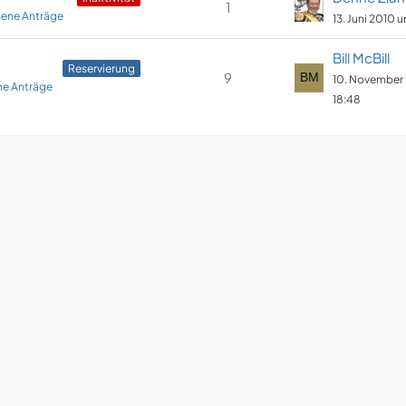
1
ene Anträge
13. Juni 2010 u
Bill McBill
Reservierung
9
10. November
e Anträge
18:48