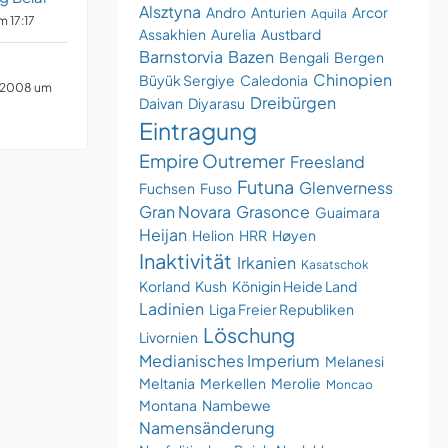
Alsztyna
Andro
Anturien
Arcor
Aquila
m 17:17
Assakhien
Aurelia
Austbard
Barnstorvia
Bazen
Bengali
Bergen
Chinopien
Büyük Sergiye
Caledonia
 2008 um
Dreibürgen
Daivan
Diyarasu
Eintragung
Empire Outremer
Freesland
Futuna
Glenverness
Fuchsen
Fuso
Gran Novara
Grasonce
Guaimara
Heijan
Helion
HRR
Høyen
Inaktivität
Irkanien
Kasatschok
Korland
Kush
Königin Heide Land
Ladinien
Liga Freier Republiken
Löschung
Livornien
Medianisches Imperium
Melanesi
Meltania
Merkellen
Merolie
Moncao
Montana
Nambewe
Namensänderung