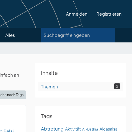
Anmelden
Registrieren
Alles
Inhalte
infach an
Themen
2
che nach Tags
Tags
t
Abtretung
Aktivität
Alcasalsa
Al-Bathia
g Belai