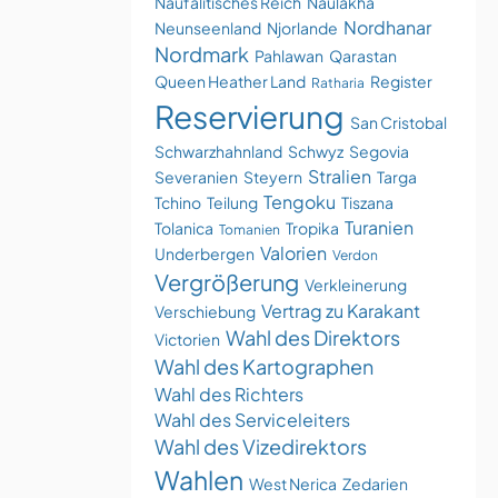
Naufalitisches Reich
Naulakha
Nordhanar
Neunseenland
Njorlande
Nordmark
Pahlawan
Qarastan
Queen Heather Land
Register
Ratharia
Reservierung
San Cristobal
Schwarzhahnland
Schwyz
Segovia
Stralien
Severanien
Steyern
Targa
Tengoku
Tchino
Teilung
Tiszana
Turanien
Tolanica
Tropika
Tomanien
Valorien
Underbergen
Verdon
Vergrößerung
Verkleinerung
Vertrag zu Karakant
Verschiebung
Wahl des Direktors
Victorien
Wahl des Kartographen
Wahl des Richters
Wahl des Serviceleiters
Wahl des Vizedirektors
Wahlen
West Nerica
Zedarien