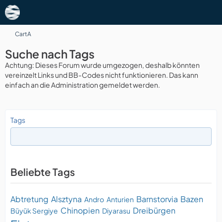
CartA
Suche nach Tags
Achtung: Dieses Forum wurde umgezogen, deshalb könnten
vereinzelt Links und BB-Codes nicht funktionieren. Das kann
einfach an die Administration gemeldet werden.
Tags
Beliebte Tags
Abtretung
Alsztyna
Barnstorvia
Bazen
Andro
Anturien
Chinopien
Dreibürgen
Büyük Sergiye
Diyarasu