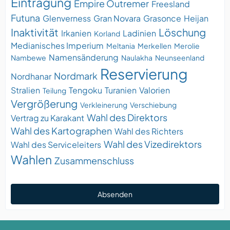
Eintragung
Empire Outremer
Freesland
Futuna
Glenverness
Gran Novara
Grasonce
Heijan
Inaktivität
Löschung
Irkanien
Ladinien
Korland
Medianisches Imperium
Meltania
Merkellen
Merolie
Namensänderung
Nambewe
Naulakha
Neunseenland
Reservierung
Nordmark
Nordhanar
Stralien
Tengoku
Turanien
Valorien
Teilung
Vergrößerung
Verkleinerung
Verschiebung
Wahl des Direktors
Vertrag zu Karakant
Wahl des Kartographen
Wahl des Richters
Wahl des Vizedirektors
Wahl des Serviceleiters
Wahlen
Zusammenschluss