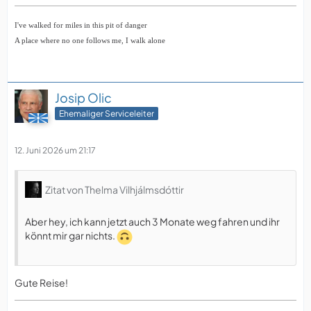
I've walked for miles in this pit of danger
A place where no one follows me, I walk alone
Josip Olic
Ehemaliger Serviceleiter
12. Juni 2026 um 21:17
Zitat von Thelma Vilhjálmsdóttir
Aber hey, ich kann jetzt auch 3 Monate weg fahren und ihr
könnt mir gar nichts.
Gute Reise!