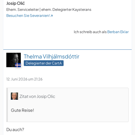
Josip Olić
Ehem. Serviceleiter | ehem. Delegierter Kaysterans
Besuchen Sie Severanien!
Ich schreib auch als
Berban Eklar
Thelma Vilhjálmsdóttir
Delegierter der CartA
12. Juni 2026 um 21:26
Zitat von Josip Olic
Gute Reise!
Du auch?