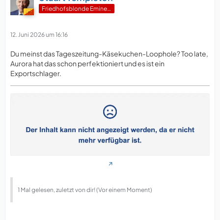
Friedhofsblonde Eminenz
12. Juni 2026 um 16:16
Du meinst das Tageszeitung-Käsekuchen-Loophole? Too late,
Aurora hat das schon perfektioniert und es ist ein
Exportschlager.
1 Mal gelesen, zuletzt von dir! (Vor einem Moment)