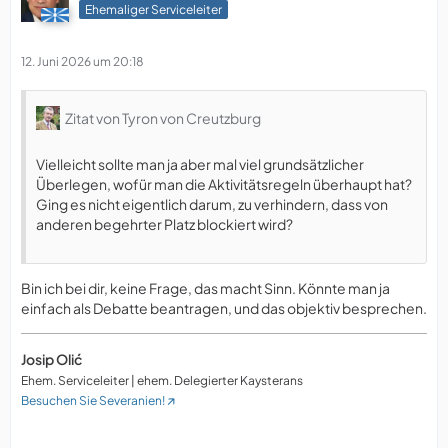
Ehemaliger Serviceleiter
12. Juni 2026 um 20:18
Zitat von Tyron von Creutzburg
Vielleicht sollte man ja aber mal viel grundsätzlicher
Überlegen, wofür man die Aktivitätsregeln überhaupt hat?
Ging es nicht eigentlich darum, zu verhindern, dass von
anderen begehrter Platz blockiert wird?
Bin ich bei dir, keine Frage, das macht Sinn. Könnte man ja
einfach als Debatte beantragen, und das objektiv besprechen.
Josip Olić
Ehem. Serviceleiter | ehem. Delegierter Kaysterans
Besuchen Sie Severanien!