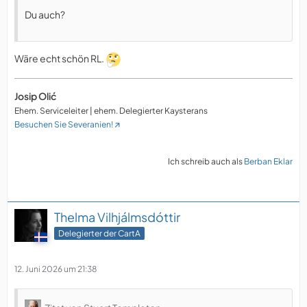
Du auch?
Wäre echt schön RL.
Josip Olić
Ehem. Serviceleiter | ehem. Delegierter Kaysterans
Besuchen Sie Severanien!
Ich schreib auch als
Berban Eklar
Thelma Vilhjálmsdóttir
Delegierter der CartA
12. Juni 2026 um 21:38