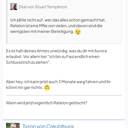
Zitat von Stuart Templeton
Ich zähle nicht auf, wer das alles schon gemacht hat.
Ratelon ist eine MNs von vielen, und davon sind die
wenigsten mit meiner Beteiligung.
Es ist halt deines Amtes unwürdig, was du dir mit Aurora
erlaubst. Vor allem bei "Ich bin zu Faul endlich einen
Schlussstrich zu ziehen".
Aber hey, ich kann jetzt auch 3 Monate weg fahren und ihr
könnt mir gar nichts.
Wann wird jetzt eigentlich Ratelon gelöscht?
Tyron von Creutzburg