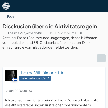
Foyer
Disskusion über die Aktivitätsregeln
Thelma Vilhjálmsdóttir
12. Juni 2026 um 11:01
Achtung: Dieses Forum wurde umgezogen, deshalb könnten
vereinzelt Links und BB-Codes nicht funktionieren. Das kann
einfach an die Administration gemeldet werden.
Thelma Vilhjálmsdóttir
Delegierter der CartA
12. Juni 2026 um 11:01
Ich bin, nach dem ich jetzt ein Proof-of-Concept habe, dafür
alle Aktivitätsregelungen zu streichen oder mindestens