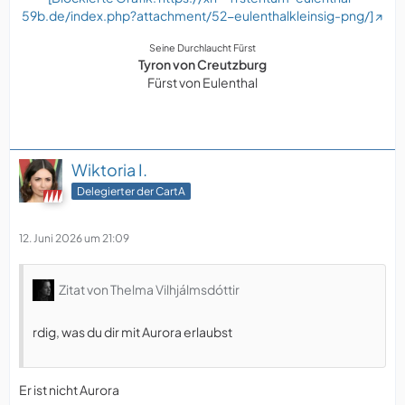
59b.de/index.php?attachment/52-eulenthalkleinsig-png/]
Seine Durchlaucht Fürst
Tyron von Creutzburg
Fürst von Eulenthal
Wiktoria I.
Delegierter der CartA
12. Juni 2026 um 21:09
Zitat von Thelma Vilhjálmsdóttir
rdig, was du dir mit Aurora erlaubst
Er ist nicht Aurora