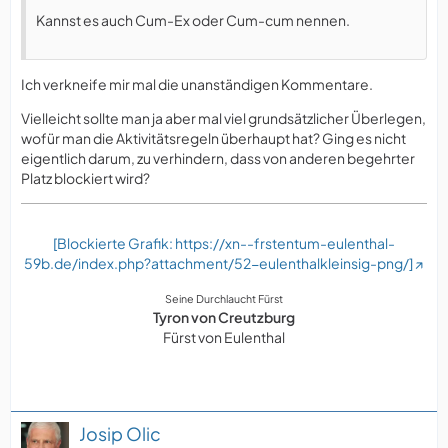
Kannst es auch Cum-Ex oder Cum-cum nennen.
Ich verkneife mir mal die unanständigen Kommentare.
Vielleicht sollte man ja aber mal viel grundsätzlicher Überlegen,
wofür man die Aktivitätsregeln überhaupt hat? Ging es nicht
eigentlich darum, zu verhindern, dass von anderen begehrter
Platz blockiert wird?
[Blockierte Grafik: https://xn--frstentum-eulenthal-
59b.de/index.php?attachment/52-eulenthalkleinsig-png/]
Seine Durchlaucht Fürst
Tyron von Creutzburg
Fürst von Eulenthal
Josip Olic