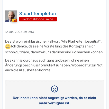
Stuart Templeton
Friedhofsblonde Eminenz
12. Juni 2026 um 13:10
Das ist wohl ein klassischer Fall von: "Alle Klarheiten beseitigt".
Ich denke, dass eine Vorstellung des Konzepts an sich
schon gut wäre, damit wir uns darüber ein Bild machen können.
Das kann ja durchaus auch ganz grob sein, ohne einen
Änderungsbeschluss formuliert zu haben. Wobei dafür zur Not
auch die KI aushelfen könnte.