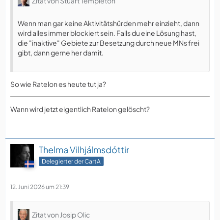
Zitat von Stuart Templeton
Wenn man gar keine Aktivitätshürden mehr einzieht, dann
wird alles immer blockiert sein. Falls du eine Lösung hast,
die "inaktive" Gebiete zur Besetzung durch neue MNs frei
gibt, dann gerne her damit.
So wie Ratelon es heute tut ja?
Wann wird jetzt eigentlich Ratelon gelöscht?
Thelma Vilhjálmsdóttir
Delegierter der CartA
12. Juni 2026 um 21:39
Zitat von Josip Olic