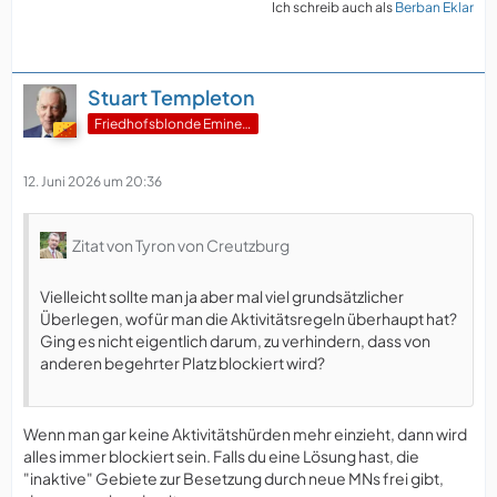
Ich schreib auch als
Berban Eklar
Stuart Templeton
Friedhofsblonde Eminenz
12. Juni 2026 um 20:36
Zitat von Tyron von Creutzburg
Vielleicht sollte man ja aber mal viel grundsätzlicher
Überlegen, wofür man die Aktivitätsregeln überhaupt hat?
Ging es nicht eigentlich darum, zu verhindern, dass von
anderen begehrter Platz blockiert wird?
Wenn man gar keine Aktivitätshürden mehr einzieht, dann wird
alles immer blockiert sein. Falls du eine Lösung hast, die
"inaktive" Gebiete zur Besetzung durch neue MNs frei gibt,