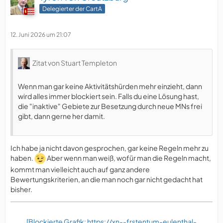
Delegierter der CartA
12. Juni 2026 um 21:07
Zitat von Stuart Templeton
Wenn man gar keine Aktivitätshürden mehr einzieht, dann
wird alles immer blockiert sein. Falls du eine Lösung hast,
die "inaktive" Gebiete zur Besetzung durch neue MNs frei
gibt, dann gerne her damit.
Ich habe ja nicht davon gesprochen, gar keine Regeln mehr zu
haben.
Aber wenn man weiß, wofür man die Regeln macht,
kommt man vielleicht auch auf ganz andere
Bewertungskriterien, an die man noch gar nicht gedacht hat
bisher.
[Blockierte Grafik: https://xn--frstentum-eulenthal-