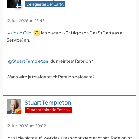
Delegierter der CartA
12. Juni 2026 um 18:48
Josip Olic
ich biete zukünftig dann CaaS (Carta as a
Service) an.
Stuart Templeton
du meintest Ratelon?
Wann wird jetzt eigentlich Ratelon gelöscht?
Stuart Templeton
Friedhofsblonde Eminenz
12. Juni 2026 um 20:02
Ich zähle nicht auf, wer das alles schon gemacht hat. Ratelon ist