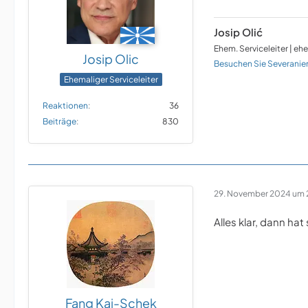
Josip Olić
Ehem. Serviceleiter | eh
Josip Olic
Besuchen Sie Severanie
Ehemaliger Serviceleiter
Reaktionen
36
Beiträge
830
29. November 2024 um 2
Alles klar, dann hat
Fang Kai-Schek