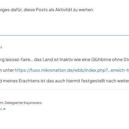
iniges dafür, diese Posts als Aktivität zu werten.
26
arg laissez-faire… das Land ist Inaktiv wie eine Glühbirne ohne S
um unter
https://fuso.mikronation.de/wbb/index.php?…erreich-h
und meines Erachtens ist das auch hiermit festgestellt nach wei
em. Delegierter Kaysterans
n!