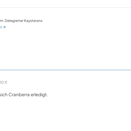
em. Delegierter Kaysterans
n!
0:11
 sich Cranberra erledigt.