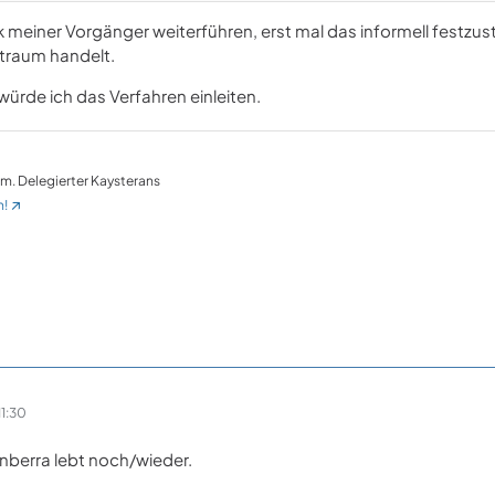
ik meiner Vorgänger weiterführen, erst mal das informell festzust
raum handelt.
 würde ich das Verfahren einleiten.
em. Delegierter Kaysterans
n!
1:30
anberra lebt noch/wieder.