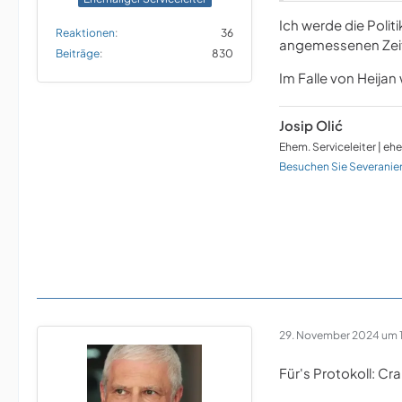
Ich werde die Polit
Reaktionen
36
angemessenen Zeit
Beiträge
830
Im Falle von Heijan
Josip Olić
Ehem. Serviceleiter | eh
Besuchen Sie Severanie
29. November 2024 um 1
Für's Protokoll: Cr