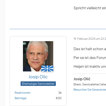
Spricht vielleicht e
19. Februar 2025 um 22:
Das ist halt schon 
Per se ist das For
Heijan ist inaktiv 
Josip Olic
Josip Olić
Ehemaliger Serviceleiter
Ehem. Serviceleiter | eh
Besuchen Sie Severanie
Reaktionen
36
Beiträge
830