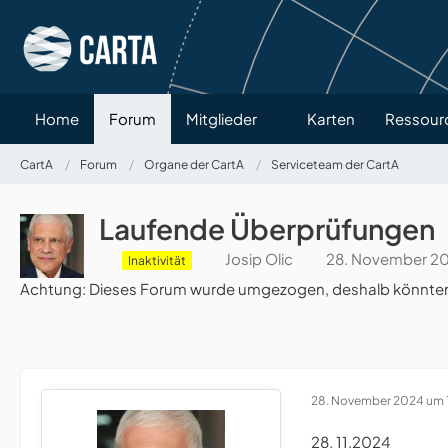
Home
Forum
Mitglieder
Karten
Ressour
CartA
Forum
Organe der CartA
Serviceteam der CartA
Laufende Überprüfungen
Josip Olic
28. November 20
​Inaktivität
Achtung: Dieses Forum wurde umgezogen, deshalb könnten ve
28. November 2024 um 
28. 11.2024