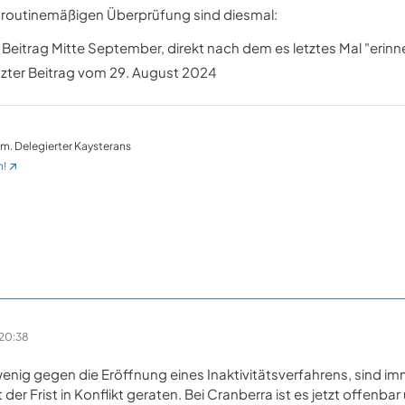
r routinemäßigen Überprüfung sind diesmal:
r Beitrag Mitte September, direkt nach dem es letztes Mal "erinne
tzter Beitrag vom 29. August 2024
em. Delegierter Kaysterans
n!
20:38
wenig gegen die Eröffnung eines Inaktivitätsverfahrens, sind im
mit der Frist in Konflikt geraten. Bei Cranberra ist es jetzt offe