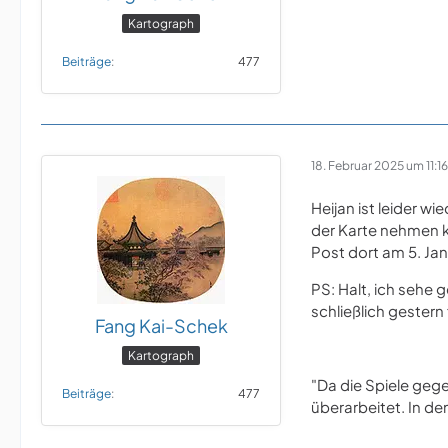
Kartograph
Beiträge
477
18. Februar 2025 um 11:16
Heijan ist leider w
der Karte nehmen k
Post dort am 5. Jan
PS: Halt, ich sehe 
schließlich gestern f
Fang Kai-Schek
Kartograph
"Da die Spiele gege
Beiträge
477
überarbeitet. In d