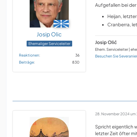
Aufgefallen bei de
Heijan, letzte
Cranberra, le
Josip Olic
Josip Olić
Ehemaliger Serviceleiter
Ehem. Serviceleiter | eh
Reaktionen
36
Besuchen Sie Severanie
Beiträge
830
28. November 2024 um 
Spricht eigentlich 
letzter Zeit öfter 