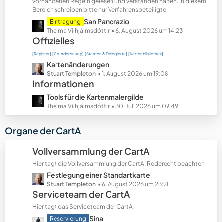
t
vorhandenen Regeln gelesen und verstanden haben. In diesem
Bereich schreiben bitte nur Verfahrensbeteiligte.
e
B
L
San Pancrazio
Eintragung
e
e
Thelma Vilhjálmsdóttir
6. August 2026 um 14:23
Offizielles
i
t
t
z
[Register]
[Grundordnung]
[Staaten & Delegierte]
[Kartenbibliothek]
r
t
L
Kartenänderungen
ä
e
e
Stuart Templeton
1. August 2026 um 19:08
g
B
Informationen
t
e
e
z
L
Tools für die Kartenmalergilde
i
t
e
Thelma Vilhjálmsdóttir
30. Juli 2026 um 09:49
t
e
t
r
B
z
Organe der CartA
ä
e
t
g
i
e
Vollversammlung der CartA
e
t
B
r
Hier tagt die Vollversammlung der CartA. Rederecht beachten
e
ä
L
Festlegung einer Standartkarte
i
g
e
Stuart Templeton
6. August 2026 um 23:21
t
Serviceteam der CartA
e
t
r
z
ä
Hier tagt das Serviceteam der CartA
t
g
L
Sina
Reservierung