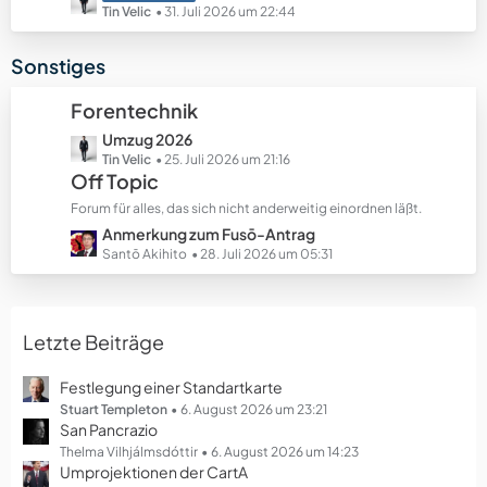
e
e
e
Tin Velic
31. Juli 2026 um 22:44
B
t
e
z
Sonstiges
i
t
t
e
Forentechnik
r
B
ä
L
Umzug 2026
e
g
e
Tin Velic
25. Juli 2026 um 21:16
i
Off Topic
e
t
t
z
r
Forum für alles, das sich nicht anderweitig einordnen läßt.
t
ä
L
Anmerkung zum Fusō-Antrag
e
g
e
Santō Akihito
28. Juli 2026 um 05:31
B
e
t
e
z
i
t
t
Letzte Beiträge
e
r
B
ä
e
Festlegung einer Standartkarte
g
i
Stuart Templeton
6. August 2026 um 23:21
e
San Pancrazio
t
r
Thelma Vilhjálmsdóttir
6. August 2026 um 14:23
Umprojektionen der CartA
ä