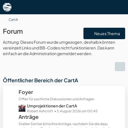
CartA
Forum
Neues Thema
Achtung: Dieses Forum wurde umgezogen, deshalb könnten
vereinzelt Links und BB-Codes nicht funktionieren. Das kann
einfach an die Administration gemeldet werden.
Öffentlicher Bereich der CartA
Foyer
Offen für sachliche Diskussionen und Anfragen
L
Umprojektionen der CartA
e
Robert Ashcroft
3. August 2026 um 00:45
Anträge
t
z
Stellen Sie hier bitte Ihre Anträge, nachdem Sie die dazu