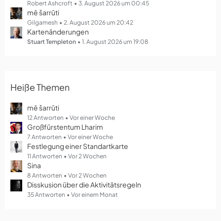
g
Robert Ashcroft
3. August 2026 um 00:45
mē šarrūti
e
Gilgamesh
2. August 2026 um 20:42
Kartenänderungen
Stuart Templeton
1. August 2026 um 19:08
Heiße Themen
mē šarrūti
12 Antworten
Vor einer Woche
Großfürstentum Lharim
7 Antworten
Vor einer Woche
Festlegung einer Standartkarte
11 Antworten
Vor 2 Wochen
Sina
8 Antworten
Vor 2 Wochen
Disskusion über die Aktivitätsregeln
35 Antworten
Vor einem Monat