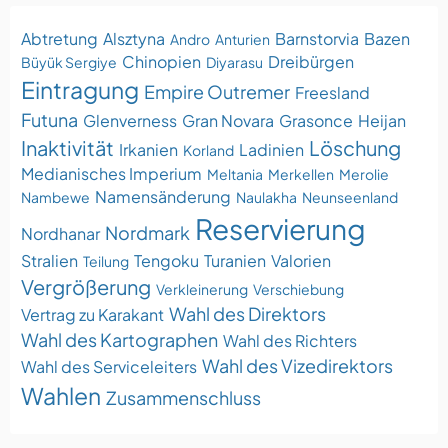
Abtretung
Alsztyna
Barnstorvia
Bazen
Andro
Anturien
Chinopien
Dreibürgen
Büyük Sergiye
Diyarasu
Eintragung
Empire Outremer
Freesland
Futuna
Glenverness
Gran Novara
Grasonce
Heijan
Inaktivität
Löschung
Irkanien
Ladinien
Korland
Medianisches Imperium
Meltania
Merkellen
Merolie
Namensänderung
Nambewe
Naulakha
Neunseenland
Reservierung
Nordmark
Nordhanar
Stralien
Tengoku
Turanien
Valorien
Teilung
Vergrößerung
Verkleinerung
Verschiebung
Wahl des Direktors
Vertrag zu Karakant
Wahl des Kartographen
Wahl des Richters
Wahl des Vizedirektors
Wahl des Serviceleiters
Wahlen
Zusammenschluss