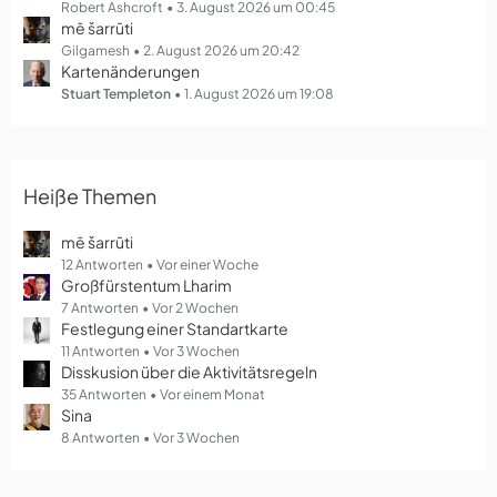
g
Robert Ashcroft
3. August 2026 um 00:45
mē šarrūti
e
Gilgamesh
2. August 2026 um 20:42
Kartenänderungen
Stuart Templeton
1. August 2026 um 19:08
Heiße Themen
mē šarrūti
12 Antworten
Vor einer Woche
Großfürstentum Lharim
7 Antworten
Vor 2 Wochen
Festlegung einer Standartkarte
11 Antworten
Vor 3 Wochen
Disskusion über die Aktivitätsregeln
35 Antworten
Vor einem Monat
Sina
8 Antworten
Vor 3 Wochen