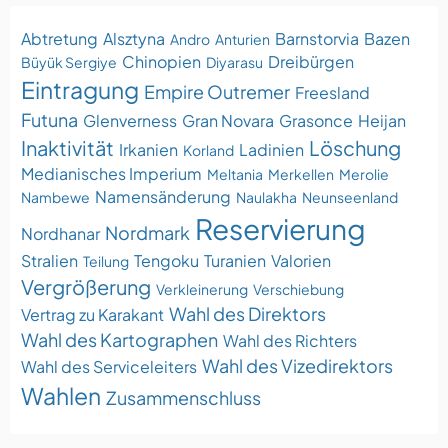
Abtretung
Alsztyna
Barnstorvia
Bazen
Andro
Anturien
Chinopien
Dreibürgen
Büyük Sergiye
Diyarasu
Eintragung
Empire Outremer
Freesland
Futuna
Glenverness
Gran Novara
Grasonce
Heijan
Inaktivität
Löschung
Irkanien
Ladinien
Korland
Medianisches Imperium
Meltania
Merkellen
Merolie
Namensänderung
Nambewe
Naulakha
Neunseenland
Reservierung
Nordmark
Nordhanar
Stralien
Tengoku
Turanien
Valorien
Teilung
Vergrößerung
Verkleinerung
Verschiebung
Wahl des Direktors
Vertrag zu Karakant
Wahl des Kartographen
Wahl des Richters
Wahl des Vizedirektors
Wahl des Serviceleiters
Wahlen
Zusammenschluss