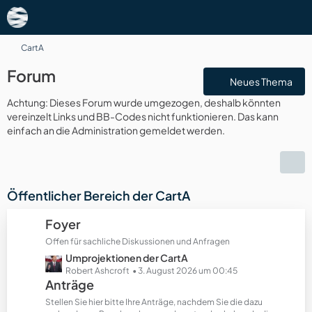
CartA
Forum
Neues Thema
Achtung: Dieses Forum wurde umgezogen, deshalb könnten
vereinzelt Links und BB-Codes nicht funktionieren. Das kann
einfach an die Administration gemeldet werden.
Öffentlicher Bereich der CartA
Foyer
Offen für sachliche Diskussionen und Anfragen
L
Umprojektionen der CartA
e
Robert Ashcroft
3. August 2026 um 00:45
Anträge
t
z
Stellen Sie hier bitte Ihre Anträge, nachdem Sie die dazu