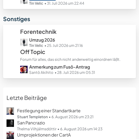
e
e
e
Tin Velic
31. Juli 2026 um 22:44
B
t
e
z
Sonstiges
i
t
t
e
Forentechnik
r
B
ä
L
Umzug 2026
e
g
e
Tin Velic
25. Juli 2026 um 21:16
i
Off Topic
e
t
t
z
r
Forum für alles, das sich nicht anderweitig einordnen läßt.
t
ä
L
Anmerkung zum Fusō-Antrag
e
g
e
Santō Akihito
28. Juli 2026 um 05:31
B
e
t
e
z
i
t
t
Letzte Beiträge
e
r
B
ä
e
Festlegung einer Standartkarte
g
i
Stuart Templeton
6. August 2026 um 23:21
e
San Pancrazio
t
r
Thelma Vilhjálmsdóttir
6. August 2026 um 14:23
Umprojektionen der CartA
ä