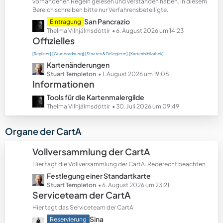
t
vorhandenen Regeln gelesen und verstanden haben. In diesem
Bereich schreiben bitte nur Verfahrensbeteiligte.
e
B
L
San Pancrazio
Eintragung
e
e
Thelma Vilhjálmsdóttir
6. August 2026 um 14:23
Offizielles
i
t
t
z
[Register]
[Grundordnung]
[Staaten & Delegierte]
[Kartenbibliothek]
r
t
L
Kartenänderungen
ä
e
e
Stuart Templeton
1. August 2026 um 19:08
g
B
Informationen
t
e
e
z
L
Tools für die Kartenmalergilde
i
t
e
Thelma Vilhjálmsdóttir
30. Juli 2026 um 09:49
t
e
t
r
B
z
Organe der CartA
ä
e
t
g
i
e
Vollversammlung der CartA
e
t
B
r
Hier tagt die Vollversammlung der CartA. Rederecht beachten
e
ä
L
Festlegung einer Standartkarte
i
g
e
Stuart Templeton
6. August 2026 um 23:21
t
Serviceteam der CartA
e
t
r
z
ä
Hier tagt das Serviceteam der CartA
t
g
L
Sina
Reservierung