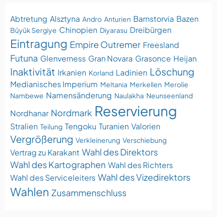
Abtretung
Alsztyna
Barnstorvia
Bazen
Andro
Anturien
Chinopien
Dreibürgen
Büyük Sergiye
Diyarasu
Eintragung
Empire Outremer
Freesland
Futuna
Glenverness
Gran Novara
Grasonce
Heijan
Inaktivität
Löschung
Irkanien
Ladinien
Korland
Medianisches Imperium
Meltania
Merkellen
Merolie
Namensänderung
Nambewe
Naulakha
Neunseenland
Reservierung
Nordmark
Nordhanar
Stralien
Tengoku
Turanien
Valorien
Teilung
Vergrößerung
Verkleinerung
Verschiebung
Wahl des Direktors
Vertrag zu Karakant
Wahl des Kartographen
Wahl des Richters
Wahl des Vizedirektors
Wahl des Serviceleiters
Wahlen
Zusammenschluss