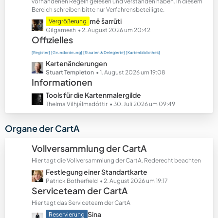
t
vorhandenen Regeln gelesen und verstanden haben. In diesem
Bereich schreiben bitte nur Verfahrensbeteiligte.
e
B
L
mē šarrūti
Vergrößerung
e
e
Gilgamesh
2. August 2026 um 20:42
Offizielles
i
t
t
z
[Register]
[Grundordnung]
[Staaten & Delegierte]
[Kartenbibliothek]
r
t
L
Kartenänderungen
ä
e
e
Stuart Templeton
1. August 2026 um 19:08
g
B
Informationen
t
e
e
z
L
Tools für die Kartenmalergilde
i
t
e
Thelma Vilhjálmsdóttir
30. Juli 2026 um 09:49
t
e
t
r
B
z
Organe der CartA
ä
e
t
g
i
e
Vollversammlung der CartA
e
t
B
r
Hier tagt die Vollversammlung der CartA. Rederecht beachten
e
ä
L
Festlegung einer Standartkarte
i
g
e
Patrick Botherfield
2. August 2026 um 19:17
t
Serviceteam der CartA
e
t
r
z
ä
Hier tagt das Serviceteam der CartA
t
g
L
Sina
Reservierung