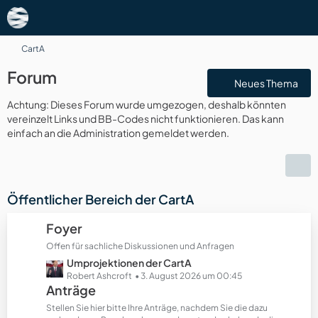
CartA
Forum
Neues Thema
Achtung: Dieses Forum wurde umgezogen, deshalb könnten
vereinzelt Links und BB-Codes nicht funktionieren. Das kann
einfach an die Administration gemeldet werden.
Öffentlicher Bereich der CartA
Foyer
Offen für sachliche Diskussionen und Anfragen
L
Umprojektionen der CartA
e
Robert Ashcroft
3. August 2026 um 00:45
Anträge
t
z
Stellen Sie hier bitte Ihre Anträge, nachdem Sie die dazu