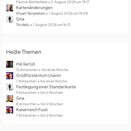
g
Patrick Botherfield
2. August 2026 um 19:17
Kartenänderungen
e
Stuart Templeton
1. August 2026 um 19:08
Sina
Tin Velic
1. August 2026 um 16:13
Heiße Themen
mē šarrūti
12 Antworten
Vor einer Woche
Großfürstentum Lharim
7 Antworten
Vor einer Woche
Festlegung einer Standartkarte
9 Antworten
Vor 2 Wochen
Sina
8 Antworten
Vor 2 Wochen
Kaiserreich Fusō
7 Antworten
Vor 2 Wochen