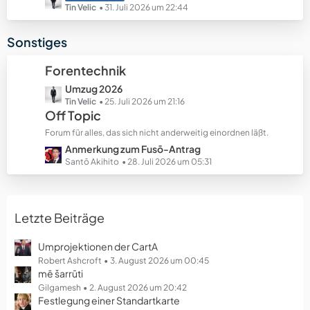
e
e
e
Tin Velic
31. Juli 2026 um 22:44
B
t
e
z
Sonstiges
i
t
t
e
Forentechnik
r
B
ä
L
Umzug 2026
e
g
e
Tin Velic
25. Juli 2026 um 21:16
i
Off Topic
e
t
t
z
r
Forum für alles, das sich nicht anderweitig einordnen läßt.
t
ä
L
Anmerkung zum Fusō-Antrag
e
g
e
Santō Akihito
28. Juli 2026 um 05:31
B
e
t
e
z
i
t
t
Letzte Beiträge
e
r
B
ä
e
Umprojektionen der CartA
g
i
Robert Ashcroft
3. August 2026 um 00:45
e
mē šarrūti
t
r
Gilgamesh
2. August 2026 um 20:42
Festlegung einer Standartkarte
ä