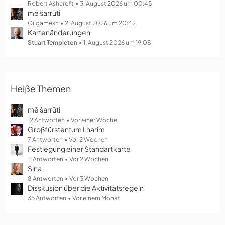
g
Robert Ashcroft
3. August 2026 um 00:45
mē šarrūti
e
Gilgamesh
2. August 2026 um 20:42
Kartenänderungen
Stuart Templeton
1. August 2026 um 19:08
Heiße Themen
mē šarrūti
12 Antworten
Vor einer Woche
Großfürstentum Lharim
7 Antworten
Vor 2 Wochen
Festlegung einer Standartkarte
11 Antworten
Vor 2 Wochen
Sina
8 Antworten
Vor 3 Wochen
Disskusion über die Aktivitätsregeln
35 Antworten
Vor einem Monat