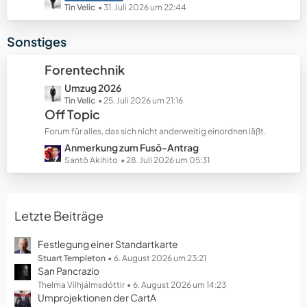
e
e
e
Tin Velic
31. Juli 2026 um 22:44
B
t
e
z
Sonstiges
i
t
t
e
Forentechnik
r
B
ä
L
Umzug 2026
e
g
e
Tin Velic
25. Juli 2026 um 21:16
i
Off Topic
e
t
t
z
r
Forum für alles, das sich nicht anderweitig einordnen läßt.
t
ä
L
Anmerkung zum Fusō-Antrag
e
g
e
Santō Akihito
28. Juli 2026 um 05:31
B
e
t
e
z
i
t
t
Letzte Beiträge
e
r
B
ä
e
Festlegung einer Standartkarte
g
i
Stuart Templeton
6. August 2026 um 23:21
e
San Pancrazio
t
r
Thelma Vilhjálmsdóttir
6. August 2026 um 14:23
Umprojektionen der CartA
ä