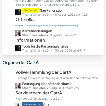
t
vorhandenen Regeln gelesen und verstanden haben. In diesem
Bereich schreiben bitte nur Verfahrensbeteiligte.
e
B
L
San Pancrazio
Eintragung
e
e
Thelma Vilhjálmsdóttir
6. August 2026 um 14:23
Offizielles
i
t
t
z
[Register]
[Grundordnung]
[Staaten & Delegierte]
[Kartenbibliothek]
r
t
L
Kartenänderungen
ä
e
e
Stuart Templeton
1. August 2026 um 19:08
g
B
Informationen
t
e
e
z
L
Tools für die Kartenmalergilde
i
t
e
Thelma Vilhjálmsdóttir
30. Juli 2026 um 09:49
t
e
t
r
B
z
Organe der CartA
ä
e
t
g
i
e
Vollversammlung der CartA
e
t
B
r
Hier tagt die Vollversammlung der CartA. Rederecht beachten
e
ä
L
Festlegung einer Standartkarte
i
g
e
Stuart Templeton
6. August 2026 um 23:21
t
Serviceteam der CartA
e
t
r
z
ä
Hier tagt das Serviceteam der CartA
t
g
L
Sina
Reservierung