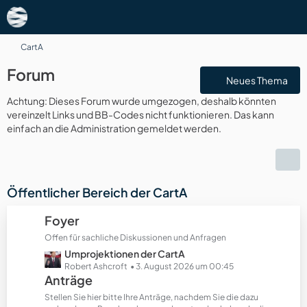
CartA
Forum
Neues Thema
Achtung: Dieses Forum wurde umgezogen, deshalb könnten
vereinzelt Links und BB-Codes nicht funktionieren. Das kann
einfach an die Administration gemeldet werden.
Öffentlicher Bereich der CartA
Foyer
Offen für sachliche Diskussionen und Anfragen
L
Umprojektionen der CartA
e
Robert Ashcroft
3. August 2026 um 00:45
Anträge
t
z
Stellen Sie hier bitte Ihre Anträge, nachdem Sie die dazu