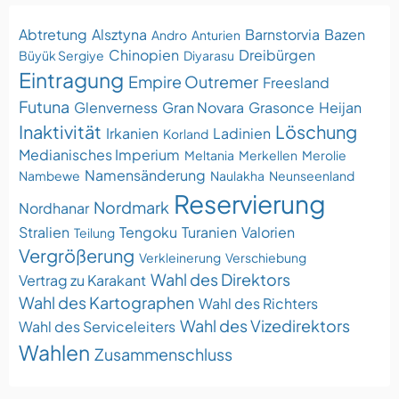
Abtretung
Alsztyna
Barnstorvia
Bazen
Andro
Anturien
Chinopien
Dreibürgen
Büyük Sergiye
Diyarasu
Eintragung
Empire Outremer
Freesland
Futuna
Glenverness
Gran Novara
Grasonce
Heijan
Inaktivität
Löschung
Irkanien
Ladinien
Korland
Medianisches Imperium
Meltania
Merkellen
Merolie
Namensänderung
Nambewe
Naulakha
Neunseenland
Reservierung
Nordmark
Nordhanar
Stralien
Tengoku
Turanien
Valorien
Teilung
Vergrößerung
Verkleinerung
Verschiebung
Wahl des Direktors
Vertrag zu Karakant
Wahl des Kartographen
Wahl des Richters
Wahl des Vizedirektors
Wahl des Serviceleiters
Wahlen
Zusammenschluss