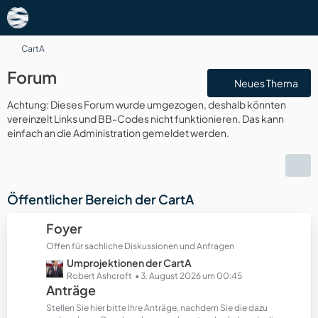
CartA
Forum
Neues Thema
Achtung: Dieses Forum wurde umgezogen, deshalb könnten
vereinzelt Links und BB-Codes nicht funktionieren. Das kann
einfach an die Administration gemeldet werden.
Öffentlicher Bereich der CartA
Foyer
Offen für sachliche Diskussionen und Anfragen
L
Umprojektionen der CartA
e
Robert Ashcroft
3. August 2026 um 00:45
Anträge
t
z
Stellen Sie hier bitte Ihre Anträge, nachdem Sie die dazu