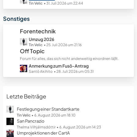
e
e
e
Tin Velic
31. Juli 2026 um 22:44
B
t
e
z
Sonstiges
i
t
t
e
Forentechnik
r
B
ä
L
Umzug 2026
e
g
e
Tin Velic
25. Juli 2026 um 21:16
i
Off Topic
e
t
t
z
r
Forum für alles, das sich nicht anderweitig einordnen läßt.
t
ä
L
Anmerkung zum Fusō-Antrag
e
g
e
Santō Akihito
28. Juli 2026 um 05:31
B
e
t
e
z
i
t
t
Letzte Beiträge
e
r
B
ä
e
Festlegung einer Standartkarte
g
i
Tin Velic
6. August 2026 um 18:10
e
San Pancrazio
t
r
Thelma Vilhjálmsdóttir
6. August 2026 um 14:23
Umprojektionen der CartA
ä