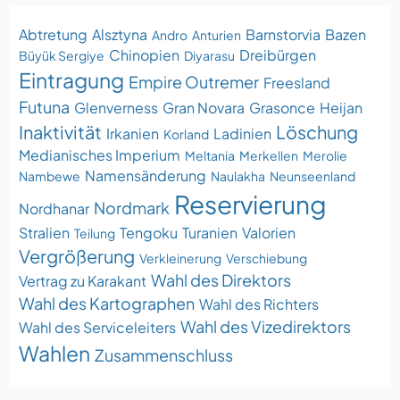
Abtretung
Alsztyna
Barnstorvia
Bazen
Andro
Anturien
Chinopien
Dreibürgen
Büyük Sergiye
Diyarasu
Eintragung
Empire Outremer
Freesland
Futuna
Glenverness
Gran Novara
Grasonce
Heijan
Inaktivität
Löschung
Irkanien
Ladinien
Korland
Medianisches Imperium
Meltania
Merkellen
Merolie
Namensänderung
Nambewe
Naulakha
Neunseenland
Reservierung
Nordmark
Nordhanar
Stralien
Tengoku
Turanien
Valorien
Teilung
Vergrößerung
Verkleinerung
Verschiebung
Wahl des Direktors
Vertrag zu Karakant
Wahl des Kartographen
Wahl des Richters
Wahl des Vizedirektors
Wahl des Serviceleiters
Wahlen
Zusammenschluss