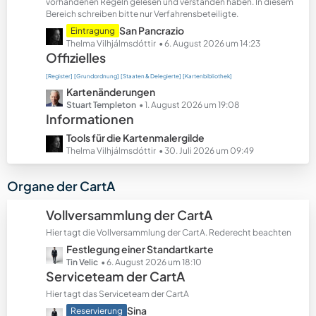
t
vorhandenen Regeln gelesen und verstanden haben. In diesem
Bereich schreiben bitte nur Verfahrensbeteiligte.
e
B
L
San Pancrazio
Eintragung
e
e
Thelma Vilhjálmsdóttir
6. August 2026 um 14:23
Offizielles
i
t
t
z
[Register]
[Grundordnung]
[Staaten & Delegierte]
[Kartenbibliothek]
r
t
L
Kartenänderungen
ä
e
e
Stuart Templeton
1. August 2026 um 19:08
g
B
Informationen
t
e
e
z
L
Tools für die Kartenmalergilde
i
t
e
Thelma Vilhjálmsdóttir
30. Juli 2026 um 09:49
t
e
t
r
B
z
Organe der CartA
ä
e
t
g
i
e
Vollversammlung der CartA
e
t
B
r
Hier tagt die Vollversammlung der CartA. Rederecht beachten
e
ä
L
Festlegung einer Standartkarte
i
g
e
Tin Velic
6. August 2026 um 18:10
t
Serviceteam der CartA
e
t
r
z
ä
Hier tagt das Serviceteam der CartA
t
g
L
Sina
Reservierung