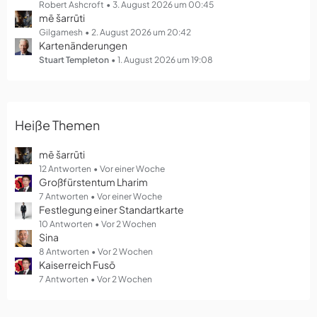
g
Robert Ashcroft
3. August 2026 um 00:45
mē šarrūti
e
Gilgamesh
2. August 2026 um 20:42
Kartenänderungen
Stuart Templeton
1. August 2026 um 19:08
Heiße Themen
mē šarrūti
12 Antworten
Vor einer Woche
Großfürstentum Lharim
7 Antworten
Vor einer Woche
Festlegung einer Standartkarte
10 Antworten
Vor 2 Wochen
Sina
8 Antworten
Vor 2 Wochen
Kaiserreich Fusō
7 Antworten
Vor 2 Wochen