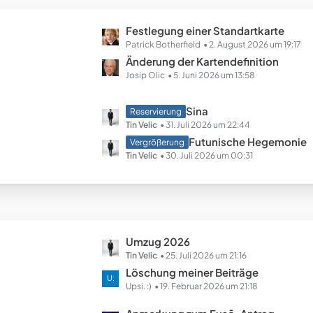
B
ä
e
g
L
Festlegung einer Standartkarte
i
e
e
Patrick Botherfield
2. August 2026 um 19:17
t
t
Änderung der Kartendefinition
r
z
Josip Olic
5. Juni 2026 um 13:58
ä
t
g
e
e
L
Sina
Reservierung
B
e
Tin Velic
31. Juli 2026 um 22:44
e
t
Futunische Hegemonie
Vergrößerung
i
z
Tin Velic
30. Juli 2026 um 00:31
t
t
r
e
ä
B
g
e
e
i
L
Umzug 2026
t
e
Tin Velic
25. Juli 2026 um 21:16
r
t
Löschung meiner Beiträge
ä
z
Upsi. :)
19. Februar 2026 um 21:18
g
t
e