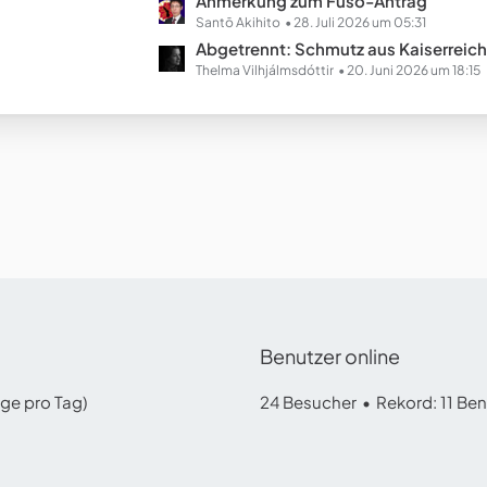
L
Anmerkung zum Fusō-Antrag
e
e
Santō Akihito
28. Juli 2026 um 05:31
B
t
Abgetrennt: Schmutz aus Kaiserreich Chinopien (Ausgestal
e
z
Thelma Vilhjálmsdóttir
20. Juni 2026 um 18:15
i
t
t
e
r
B
ä
e
g
i
e
t
r
ä
g
e
Benutzer online
äge pro Tag)
24 Besucher
Rekord: 11 Ben