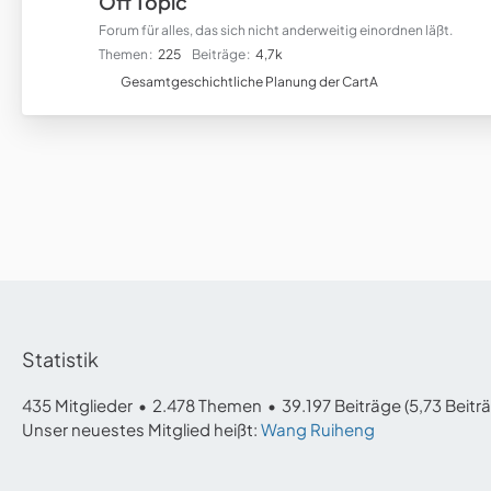
Off Topic
Forum für alles, das sich nicht anderweitig einordnen läßt.
Themen
225
Beiträge
4,7k
U
Gesamtgeschichtliche Planung der CartA
n
t
e
r
f
o
r
e
n
Statistik
435 Mitglieder
2.478 Themen
39.197 Beiträge (5,73 Beitr
Unser neuestes Mitglied heißt:
Wang Ruiheng