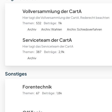
r
f
Vollversammlung der CartA
o
Hier tagt die Vollversammlung der CartA. Rederecht beachten
r
Themen
532
Beiträge
11k
e
U
n
Archiv
Archiv: Wahlen
Archiv: Schiedsverfahren
n
Serviceteam der CartA
t
e
Hier tagt das Serviceteam der CartA
r
Themen
387
Beiträge
2,9k
f
U
Archiv
o
n
r
t
Sonstiges
e
e
n
r
f
Forentechnik
o
Themen
67
Beiträge
1,8k
r
e
n