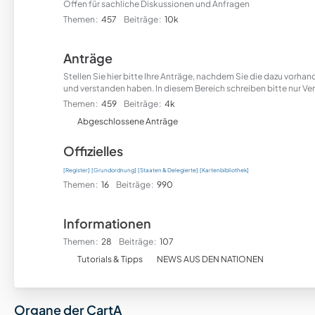
Offen für sachliche Diskussionen und Anfragen
Themen
457
Beiträge
10k
Anträge
Stellen Sie hier bitte Ihre Anträge, nachdem Sie die dazu vorh
und verstanden haben. In diesem Bereich schreiben bitte nur Ver
Themen
459
Beiträge
4k
U
Abgeschlossene Anträge
n
Offizielles
t
e
[Register]
[Grundordnung]
[Staaten & Delegierte]
[Kartenbibliothek]
r
Themen
16
Beiträge
990
f
o
Informationen
r
Themen
28
Beiträge
107
e
U
n
Tutorials & Tipps
NEWS AUS DEN NATIONEN
n
t
e
Organe der CartA