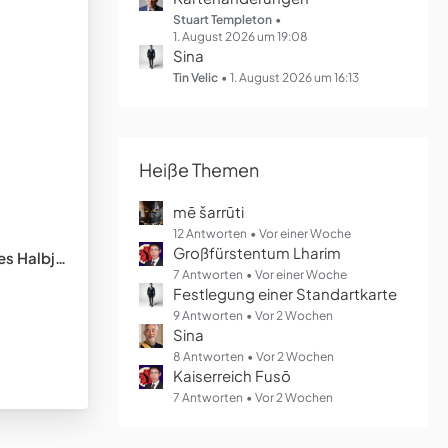
Stuart Templeton
1. August 2026 um 19:08
Sina
Tin Velic
1. August 2026 um 16:13
Heiße Themen
mē šarrūti
12 Antworten
Vor einer Woche
Großfürstentum Lharim
lbjahres
7 Antworten
Vor einer Woche
Festlegung einer Standartkarte
9 Antworten
Vor 2 Wochen
Sina
8 Antworten
Vor 2 Wochen
Kaiserreich Fusō
7 Antworten
Vor 2 Wochen