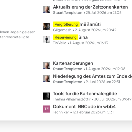
e
t
Aktualisierung der Zeitzonenkarten
z
Stuart Templeton
25. Juli 2026 um 21:06
t
L
mē šarrūti
Vergrößerung
e
e
Gilgamesh
2. August 2026 um 20:42
andenen Regeln gelesen
B
t
Sina
fahrensbeteiligte.
Reservierung
e
z
Tin Velic
1. August 2026 um 16:13
i
t
t
e
r
B
L
Kartenänderungen
ä
e
e
Stuart Templeton
1. August 2026 um 19:08
g
i
t
Niederlegung des Amtes zum Ende des Ha
e
t
z
Stuart Templeton
9. Juni 2026 um 22:51
r
t
L
Tools für die Kartenmalergilde
ä
e
e
Thelma Vilhjálmsdóttir
30. Juli 2026 um 09:49
g
B
t
Dokument-BBCode im wbb4
e
e
z
Techniker
12. Februar 2026 um 15:31
i
t
t
e
r