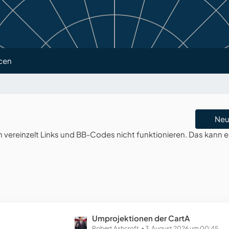
cen
Neu
ereinzelt Links und BB-Codes nicht funktionieren. Das kann e
L
Umprojektionen der CartA
Robert Ashcroft
3. August 2026 um 00:45