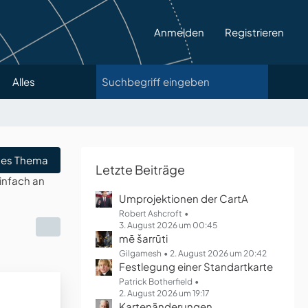
Anmelden
Registrieren
Alles
es Thema
Letzte Beiträge
infach an
Umprojektionen der CartA
Robert Ashcroft
3. August 2026 um 00:45
mē šarrūti
Gilgamesh
2. August 2026 um 20:42
Festlegung einer Standartkarte
Patrick Botherfield
2. August 2026 um 19:17
Kartenänderungen