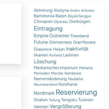
Abtretung
Alsztyna
Andro
Anturien
Barnstorvia
Bazen
Büyük Sergiye
Chinopien
Dreibürgen
Diyarasu
Eintragung
Empire Outremer
Freesland
Futuna
Glenverness
Gran Novara
Inaktivität
Grasonce
Heijan
Irkanien
Ladinien
Korland
Löschung
Medianisches Imperium
Meltania
Merkellen
Merolie
Nambewe
Namensänderung
Naulakha
Nordhanar
Neunseenland
Reservierung
Nordmark
Stralien
Tengoku
Turanien
Teilung
Vergrößerung
Valorien