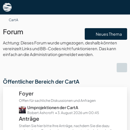
CartA
Forum
Neues Thema
Achtung: Dieses Forum wurde umgezogen, deshalb könnten
vereinzelt Links und BB-Codes nicht funktionieren. Das kann
einfach an die Administration gemeldet werden.
Öffentlicher Bereich der CartA
Foyer
Offen für sachliche Diskussionen und Anfragen
L
Umprojektionen der CartA
e
Robert Ashcroft
3. August 2026 um 00:45
Anträge
t
z
Stellen Sie hier bitte Ihre Anträge, nachdem Sie die dazu