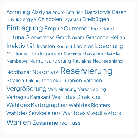
Abtretung
Alsztyna
Barnstorvia
Bazen
Andro
Anturien
Chinopien
Dreibürgen
Büyük Sergiye
Diyarasu
Eintragung
Empire Outremer
Freesland
Futuna
Glenverness
Gran Novara
Grasonce
Heijan
Inaktivität
Löschung
Irkanien
Ladinien
Korland
Medianisches Imperium
Meltania
Merkellen
Merolie
Namensänderung
Nambewe
Naulakha
Neunseenland
Reservierung
Nordmark
Nordhanar
Stralien
Tengoku
Turanien
Valorien
Teilung
Vergrößerung
Verkleinerung
Verschiebung
Wahl des Direktors
Vertrag zu Karakant
Wahl des Kartographen
Wahl des Richters
Wahl des Vizedirektors
Wahl des Serviceleiters
Wahlen
Zusammenschluss