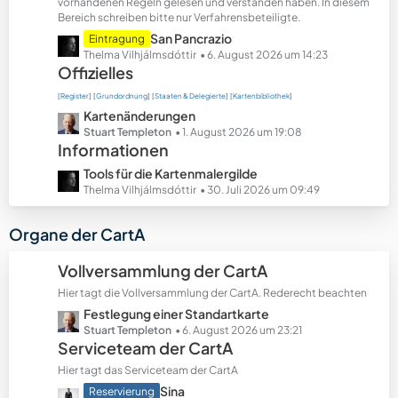
t
vorhandenen Regeln gelesen und verstanden haben. In diesem
Bereich schreiben bitte nur Verfahrensbeteiligte.
e
B
L
San Pancrazio
Eintragung
e
e
Thelma Vilhjálmsdóttir
6. August 2026 um 14:23
Offizielles
i
t
t
z
[Register]
[Grundordnung]
[Staaten & Delegierte]
[Kartenbibliothek]
r
t
L
Kartenänderungen
ä
e
e
Stuart Templeton
1. August 2026 um 19:08
g
B
Informationen
t
e
e
z
L
Tools für die Kartenmalergilde
i
t
e
Thelma Vilhjálmsdóttir
30. Juli 2026 um 09:49
t
e
t
r
B
z
Organe der CartA
ä
e
t
g
i
e
Vollversammlung der CartA
e
t
B
r
Hier tagt die Vollversammlung der CartA. Rederecht beachten
e
ä
L
Festlegung einer Standartkarte
i
g
e
Stuart Templeton
6. August 2026 um 23:21
t
Serviceteam der CartA
e
t
r
z
ä
Hier tagt das Serviceteam der CartA
t
g
L
Sina
Reservierung