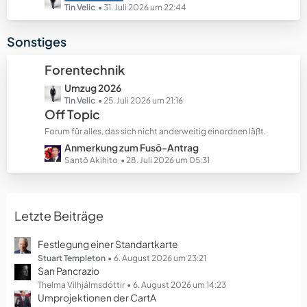
e
e
e
Tin Velic
31. Juli 2026 um 22:44
B
t
e
z
Sonstiges
i
t
t
e
Forentechnik
r
B
ä
L
Umzug 2026
e
g
e
Tin Velic
25. Juli 2026 um 21:16
i
Off Topic
e
t
t
z
r
Forum für alles, das sich nicht anderweitig einordnen läßt.
t
ä
L
Anmerkung zum Fusō-Antrag
e
g
e
Santō Akihito
28. Juli 2026 um 05:31
B
e
t
e
z
i
t
t
Letzte Beiträge
e
r
B
ä
e
Festlegung einer Standartkarte
g
i
Stuart Templeton
6. August 2026 um 23:21
e
San Pancrazio
t
r
Thelma Vilhjálmsdóttir
6. August 2026 um 14:23
Umprojektionen der CartA
ä