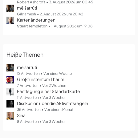
g
Robert Ashcroft
3. August 2026 um 00:45
mē šarrūti
e
Gilgamesh
2. August 2026 um 20:42
Kartenänderungen
Stuart Templeton
1. August 2026 um 19:08
Heiße Themen
mē šarrūti
12 Antworten
Vor einer Woche
Großfürstentum Lharim
7 Antworten
Vor 2 Wochen
Festlegung einer Standartkarte
11 Antworten
Vor 3 Wochen
Disskusion über die Aktivitätsregeln
35 Antworten
Vor einem Monat
Sina
8 Antworten
Vor 3 Wochen