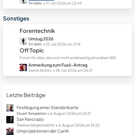
e
e
e
Tin Velic
31. Juli 2026 um 22:44
B
t
e
z
Sonstiges
i
t
t
e
Forentechnik
r
B
ä
L
Umzug 2026
e
g
e
Tin Velic
25. Juli 2026 um 21:16
i
Off Topic
e
t
t
z
r
Forum für alles, das sich nicht anderweitig einordnen läßt.
t
ä
L
Anmerkung zum Fusō-Antrag
e
g
e
Santō Akihito
28. Juli 2026 um 05:31
B
e
t
e
z
i
t
t
Letzte Beiträge
e
r
B
ä
e
Festlegung einer Standartkarte
g
i
Stuart Templeton
6. August 2026 um 23:21
e
San Pancrazio
t
r
Thelma Vilhjálmsdóttir
6. August 2026 um 14:23
Umprojektionen der CartA
ä