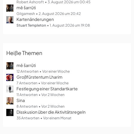
g
Robert Ashcroft
3. August 2026 um 00:45
mē šarrūti
e
Gilgamesh
2. August 2026 um 20:42
Kartenänderungen
Stuart Templeton
1. August 2026 um 19:08
Heiße Themen
mē šarrūti
12 Antworten
Vor einer Woche
Großfürstentum Lharim
7 Antworten
Vor einer Woche
Festlegung einer Standartkarte
11 Antworten
Vor 2 Wochen
Sina
8 Antworten
Vor 2 Wochen
Disskusion über die Aktivitätsregeln
35 Antworten
Vor einem Monat