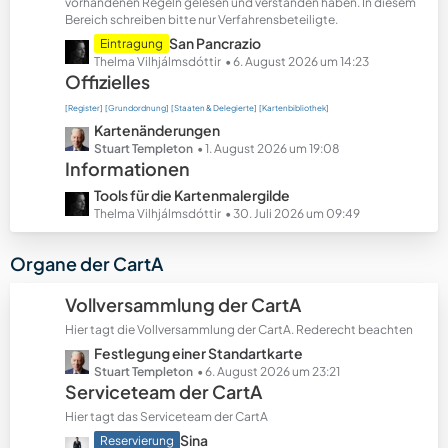
t
vorhandenen Regeln gelesen und verstanden haben. In diesem
Bereich schreiben bitte nur Verfahrensbeteiligte.
e
B
L
San Pancrazio
Eintragung
e
e
Thelma Vilhjálmsdóttir
6. August 2026 um 14:23
Offizielles
i
t
t
z
[Register]
[Grundordnung]
[Staaten & Delegierte]
[Kartenbibliothek]
r
t
L
Kartenänderungen
ä
e
e
Stuart Templeton
1. August 2026 um 19:08
g
B
Informationen
t
e
e
z
L
Tools für die Kartenmalergilde
i
t
e
Thelma Vilhjálmsdóttir
30. Juli 2026 um 09:49
t
e
t
r
B
z
Organe der CartA
ä
e
t
g
i
e
Vollversammlung der CartA
e
t
B
r
Hier tagt die Vollversammlung der CartA. Rederecht beachten
e
ä
L
Festlegung einer Standartkarte
i
g
e
Stuart Templeton
6. August 2026 um 23:21
t
Serviceteam der CartA
e
t
r
z
ä
Hier tagt das Serviceteam der CartA
t
g
L
Sina
Reservierung