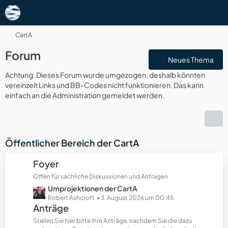
CartA
Forum
Neues Thema
Achtung: Dieses Forum wurde umgezogen, deshalb könnten
vereinzelt Links und BB-Codes nicht funktionieren. Das kann
einfach an die Administration gemeldet werden.
Öffentlicher Bereich der CartA
Foyer
Offen für sachliche Diskussionen und Anfragen
L
Umprojektionen der CartA
e
Robert Ashcroft
3. August 2026 um 00:45
Anträge
t
z
Stellen Sie hier bitte Ihre Anträge, nachdem Sie die dazu