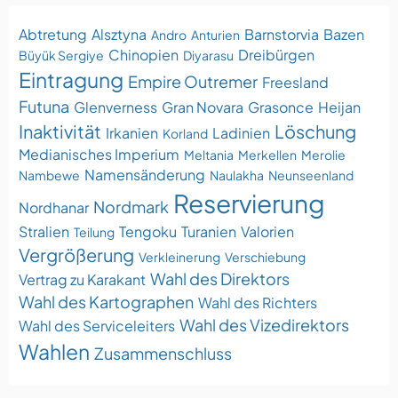
Abtretung
Alsztyna
Barnstorvia
Bazen
Andro
Anturien
Chinopien
Dreibürgen
Büyük Sergiye
Diyarasu
Eintragung
Empire Outremer
Freesland
Futuna
Glenverness
Gran Novara
Grasonce
Heijan
Inaktivität
Löschung
Irkanien
Ladinien
Korland
Medianisches Imperium
Meltania
Merkellen
Merolie
Namensänderung
Nambewe
Naulakha
Neunseenland
Reservierung
Nordmark
Nordhanar
Stralien
Tengoku
Turanien
Valorien
Teilung
Vergrößerung
Verkleinerung
Verschiebung
Wahl des Direktors
Vertrag zu Karakant
Wahl des Kartographen
Wahl des Richters
Wahl des Vizedirektors
Wahl des Serviceleiters
Wahlen
Zusammenschluss