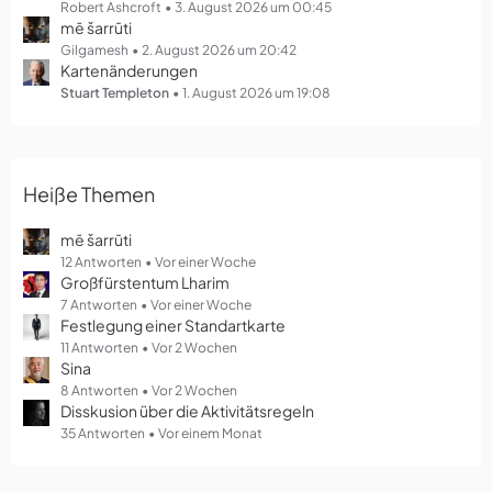
g
Robert Ashcroft
3. August 2026 um 00:45
mē šarrūti
e
Gilgamesh
2. August 2026 um 20:42
Kartenänderungen
Stuart Templeton
1. August 2026 um 19:08
Heiße Themen
mē šarrūti
12 Antworten
Vor einer Woche
Großfürstentum Lharim
7 Antworten
Vor einer Woche
Festlegung einer Standartkarte
11 Antworten
Vor 2 Wochen
Sina
8 Antworten
Vor 2 Wochen
Disskusion über die Aktivitätsregeln
35 Antworten
Vor einem Monat