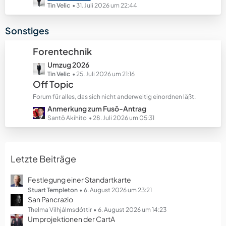
e
e
e
Tin Velic
31. Juli 2026 um 22:44
B
t
e
z
Sonstiges
i
t
t
e
Forentechnik
r
B
ä
L
Umzug 2026
e
g
e
Tin Velic
25. Juli 2026 um 21:16
i
Off Topic
e
t
t
z
r
Forum für alles, das sich nicht anderweitig einordnen läßt.
t
ä
L
Anmerkung zum Fusō-Antrag
e
g
e
Santō Akihito
28. Juli 2026 um 05:31
B
e
t
e
z
i
t
t
Letzte Beiträge
e
r
B
ä
e
Festlegung einer Standartkarte
g
i
Stuart Templeton
6. August 2026 um 23:21
e
San Pancrazio
t
r
Thelma Vilhjálmsdóttir
6. August 2026 um 14:23
Umprojektionen der CartA
ä