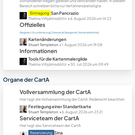
t
vorhandenen Regeln gelesen und verstanden haben. In diesem
Bereich schreiben bitte nur Verfahrensbeteiligte.
e
B
L
San Pancrazio
Eintragung
e
e
Thelma Vilhjálmsdóttir
6. August 2026 um 14:23
Offizielles
i
t
t
z
[Register]
[Grundordnung]
[Staaten & Delegierte]
[Kartenbibliothek]
r
t
L
Kartenänderungen
ä
e
e
Stuart Templeton
1. August 2026 um 19:08
g
B
Informationen
t
e
e
z
L
Tools für die Kartenmalergilde
i
t
e
Thelma Vilhjálmsdóttir
30. Juli 2026 um 09:49
t
e
t
r
B
z
Organe der CartA
ä
e
t
g
i
e
Vollversammlung der CartA
e
t
B
r
Hier tagt die Vollversammlung der CartA. Rederecht beachten
e
ä
L
Festlegung einer Standartkarte
i
g
e
Stuart Templeton
6. August 2026 um 23:21
t
Serviceteam der CartA
e
t
r
z
ä
Hier tagt das Serviceteam der CartA
t
g
L
Sina
Reservierung