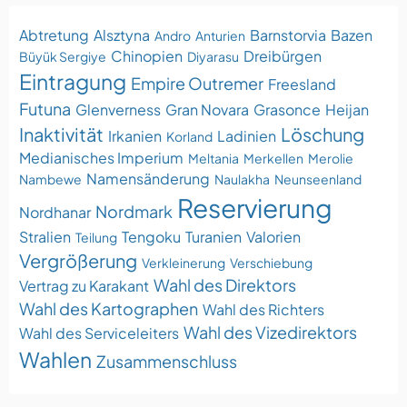
Abtretung
Alsztyna
Barnstorvia
Bazen
Andro
Anturien
Chinopien
Dreibürgen
Büyük Sergiye
Diyarasu
Eintragung
Empire Outremer
Freesland
Futuna
Glenverness
Gran Novara
Grasonce
Heijan
Inaktivität
Löschung
Irkanien
Ladinien
Korland
Medianisches Imperium
Meltania
Merkellen
Merolie
Namensänderung
Nambewe
Naulakha
Neunseenland
Reservierung
Nordmark
Nordhanar
Stralien
Tengoku
Turanien
Valorien
Teilung
Vergrößerung
Verkleinerung
Verschiebung
Wahl des Direktors
Vertrag zu Karakant
Wahl des Kartographen
Wahl des Richters
Wahl des Vizedirektors
Wahl des Serviceleiters
Wahlen
Zusammenschluss