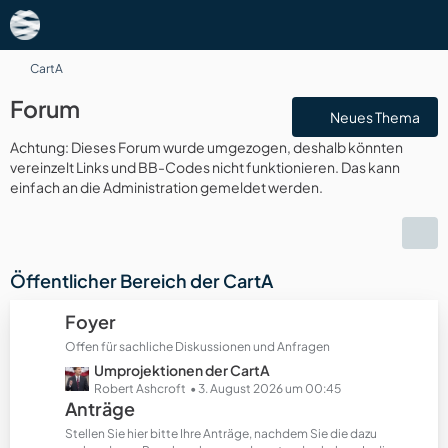
CartA
Forum
Neues Thema
Achtung: Dieses Forum wurde umgezogen, deshalb könnten
vereinzelt Links und BB-Codes nicht funktionieren. Das kann
einfach an die Administration gemeldet werden.
Öffentlicher Bereich der CartA
Foyer
Offen für sachliche Diskussionen und Anfragen
L
Umprojektionen der CartA
e
Robert Ashcroft
3. August 2026 um 00:45
Anträge
t
z
Stellen Sie hier bitte Ihre Anträge, nachdem Sie die dazu