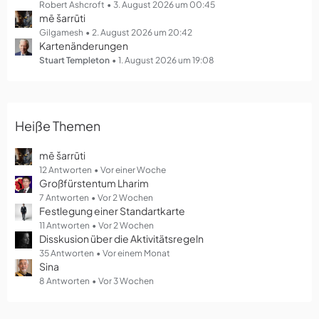
g
Robert Ashcroft
3. August 2026 um 00:45
mē šarrūti
e
Gilgamesh
2. August 2026 um 20:42
Kartenänderungen
Stuart Templeton
1. August 2026 um 19:08
Heiße Themen
mē šarrūti
12 Antworten
Vor einer Woche
Großfürstentum Lharim
7 Antworten
Vor 2 Wochen
Festlegung einer Standartkarte
11 Antworten
Vor 2 Wochen
Disskusion über die Aktivitätsregeln
35 Antworten
Vor einem Monat
Sina
8 Antworten
Vor 3 Wochen