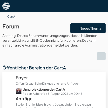
CartA
Forum
Neues Thema
Achtung: Dieses Forum wurde umgezogen, deshalb könnten
vereinzelt Links und BB-Codes nicht funktionieren. Das kann
einfach an die Administration gemeldet werden.
Öffentlicher Bereich der CartA
Foyer
Offen für sachliche Diskussionen und Anfragen
L
Umprojektionen der CartA
e
Robert Ashcroft
3. August 2026 um 00:45
Anträge
t
z
Stellen Sie hier bitte Ihre Anträge, nachdem Sie die dazu