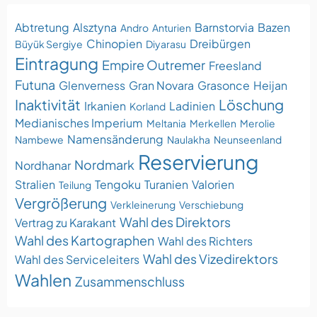
Abtretung
Alsztyna
Barnstorvia
Bazen
Andro
Anturien
Chinopien
Dreibürgen
Büyük Sergiye
Diyarasu
Eintragung
Empire Outremer
Freesland
Futuna
Glenverness
Gran Novara
Grasonce
Heijan
Inaktivität
Löschung
Irkanien
Ladinien
Korland
Medianisches Imperium
Meltania
Merkellen
Merolie
Namensänderung
Nambewe
Naulakha
Neunseenland
Reservierung
Nordmark
Nordhanar
Stralien
Tengoku
Turanien
Valorien
Teilung
Vergrößerung
Verkleinerung
Verschiebung
Wahl des Direktors
Vertrag zu Karakant
Wahl des Kartographen
Wahl des Richters
Wahl des Vizedirektors
Wahl des Serviceleiters
Wahlen
Zusammenschluss