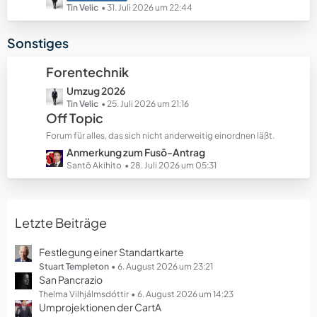
e
e
e
Tin Velic
31. Juli 2026 um 22:44
B
t
e
z
Sonstiges
i
t
t
e
Forentechnik
r
B
ä
L
Umzug 2026
e
g
e
Tin Velic
25. Juli 2026 um 21:16
i
Off Topic
e
t
t
z
r
Forum für alles, das sich nicht anderweitig einordnen läßt.
t
ä
L
Anmerkung zum Fusō-Antrag
e
g
e
Santō Akihito
28. Juli 2026 um 05:31
B
e
t
e
z
i
t
t
Letzte Beiträge
e
r
B
ä
e
Festlegung einer Standartkarte
g
i
Stuart Templeton
6. August 2026 um 23:21
e
San Pancrazio
t
r
Thelma Vilhjálmsdóttir
6. August 2026 um 14:23
Umprojektionen der CartA
ä