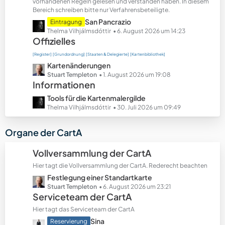
t
vorhandenen Regeln gelesen und verstanden haben. In diesem
Bereich schreiben bitte nur Verfahrensbeteiligte.
e
B
L
San Pancrazio
Eintragung
e
e
Thelma Vilhjálmsdóttir
6. August 2026 um 14:23
Offizielles
i
t
t
z
[Register]
[Grundordnung]
[Staaten & Delegierte]
[Kartenbibliothek]
r
t
L
Kartenänderungen
ä
e
e
Stuart Templeton
1. August 2026 um 19:08
g
B
Informationen
t
e
e
z
L
Tools für die Kartenmalergilde
i
t
e
Thelma Vilhjálmsdóttir
30. Juli 2026 um 09:49
t
e
t
r
B
z
Organe der CartA
ä
e
t
g
i
e
Vollversammlung der CartA
e
t
B
r
Hier tagt die Vollversammlung der CartA. Rederecht beachten
e
ä
L
Festlegung einer Standartkarte
i
g
e
Stuart Templeton
6. August 2026 um 23:21
t
Serviceteam der CartA
e
t
r
z
ä
Hier tagt das Serviceteam der CartA
t
g
L
Sina
Reservierung