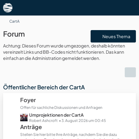
CartA
Forum
Neues Thema
Achtung: Dieses Forum wurde umgezogen, deshalb könnten
vereinzelt Links und BB-Codes nicht funktionieren. Das kann
einfach an die Administration gemeldet werden.
Öffentlicher Bereich der CartA
Foyer
Offen für sachliche Diskussionen und Anfragen
L
Umprojektionen der CartA
e
Robert Ashcroft
3. August 2026 um 00:45
Anträge
t
z
Stellen Sie hier bitte Ihre Anträge, nachdem Sie die dazu