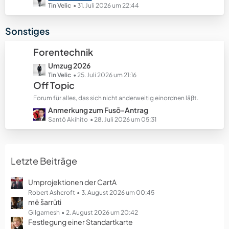
e
e
e
Tin Velic
31. Juli 2026 um 22:44
B
t
e
z
Sonstiges
i
t
t
e
Forentechnik
r
B
ä
L
Umzug 2026
e
g
e
Tin Velic
25. Juli 2026 um 21:16
i
Off Topic
e
t
t
z
r
Forum für alles, das sich nicht anderweitig einordnen läßt.
t
ä
L
Anmerkung zum Fusō-Antrag
e
g
e
Santō Akihito
28. Juli 2026 um 05:31
B
e
t
e
z
i
t
t
Letzte Beiträge
e
r
B
ä
e
Umprojektionen der CartA
g
i
Robert Ashcroft
3. August 2026 um 00:45
e
mē šarrūti
t
r
Gilgamesh
2. August 2026 um 20:42
Festlegung einer Standartkarte
ä