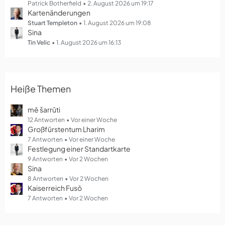
g
Patrick Botherfield
2. August 2026 um 19:17
Kartenänderungen
e
Stuart Templeton
1. August 2026 um 19:08
Sina
Tin Velic
1. August 2026 um 16:13
Heiße Themen
mē šarrūti
12 Antworten
Vor einer Woche
Großfürstentum Lharim
7 Antworten
Vor einer Woche
Festlegung einer Standartkarte
9 Antworten
Vor 2 Wochen
Sina
8 Antworten
Vor 2 Wochen
Kaiserreich Fusō
7 Antworten
Vor 2 Wochen