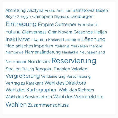
Abtretung
Alsztyna
Barnstorvia
Bazen
Andro
Anturien
Chinopien
Dreibürgen
Büyük Sergiye
Diyarasu
Eintragung
Empire Outremer
Freesland
Futuna
Glenverness
Gran Novara
Grasonce
Heijan
Inaktivität
Löschung
Irkanien
Ladinien
Korland
Medianisches Imperium
Meltania
Merkellen
Merolie
Namensänderung
Nambewe
Naulakha
Neunseenland
Reservierung
Nordmark
Nordhanar
Stralien
Tengoku
Turanien
Valorien
Teilung
Vergrößerung
Verkleinerung
Verschiebung
Wahl des Direktors
Vertrag zu Karakant
Wahl des Kartographen
Wahl des Richters
Wahl des Vizedirektors
Wahl des Serviceleiters
Wahlen
Zusammenschluss