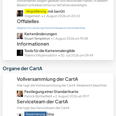
t
vorhandenen Regeln gelesen und verstanden haben. In diesem
Bereich schreiben bitte nur Verfahrensbeteiligte.
e
B
L
mē šarrūti
Vergrößerung
e
e
Gilgamesh
2. August 2026 um 20:42
Offizielles
i
t
t
z
[Register]
[Grundordnung]
[Staaten & Delegierte]
[Kartenbibliothek]
r
t
L
Kartenänderungen
ä
e
e
Stuart Templeton
1. August 2026 um 19:08
g
B
Informationen
t
e
e
z
L
Tools für die Kartenmalergilde
i
t
e
Thelma Vilhjálmsdóttir
30. Juli 2026 um 09:49
t
e
t
r
B
z
Organe der CartA
ä
e
t
g
i
e
Vollversammlung der CartA
e
t
B
r
Hier tagt die Vollversammlung der CartA. Rederecht beachten
e
ä
L
Festlegung einer Standartkarte
i
g
e
Patrick Botherfield
2. August 2026 um 19:17
t
Serviceteam der CartA
e
t
r
z
ä
Hier tagt das Serviceteam der CartA
t
g
L
Sina
Reservierung